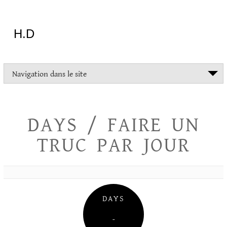
Aller
au
contenu
H.D
"Dans
Navigation dans le site
la
vie
on
devrait
DAYS / FAIRE UN
tout
essayer
TRUC PAR JOUR
sauf
l'inceste
et
la
danse
folklorique"
DAYS
Christopher
Lee
–