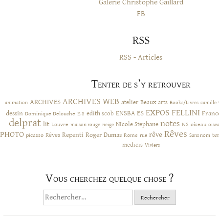
Galerie Christophe Gaillard
FB
RSS
RSS - Articles
Tenter de s’y retrouver
ARCHIVES WEB
ARCHIVES
atelier
Beaux arts
animation
Books/Livres
camille
EXPOS
FELLINI
ES
dessin
ENSBA
Franc
Dominique Delouche
edith scob
E.S
delprat
notes
lit
NIcole Stephane
NS
Louvre
neige
oiseau
maison rouge
oise
Rêves
PHOTO
rêve
Rêves
Repenti
Roger Dumas
picasso
Rome
te
rue
Sans nom
medicis
Viviers
Vous cherchez quelque chose ?
Rechercher :