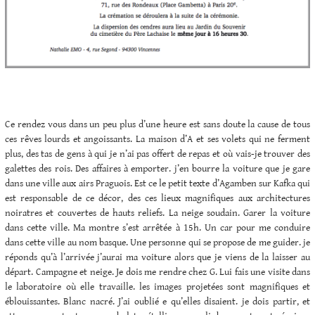
Ce rendez vous dans un peu plus d’une heure est sans doute la cause de tous
ces rêves lourds et angoissants. La maison d’A et ses volets qui ne ferment
plus, des tas de gens à qui je n’ai pas offert de repas et où vais-je trouver des
galettes des rois. Des affaires à emporter. j’en bourre la voiture que je gare
dans une ville aux airs Praguois. Est ce le petit texte d’Agamben sur Kafka qui
est responsable de ce décor, des ces lieux magnifiques aux architectures
noiratres et couvertes de hauts reliefs. La neige soudain. Garer la voiture
dans cette ville. Ma montre s’est arrêtée à 15h. Un car pour me conduire
dans cette ville au nom basque. Une personne qui se propose de me guider. je
réponds qu’à l’arrivée j’aurai ma voiture alors que je viens de la laisser au
départ. Campagne et neige. Je dois me rendre chez G. Lui fais une visite dans
le laboratoire où elle travaille. les images projetées sont magnifiques et
éblouissantes. Blanc nacré. J’ai oublié e qu’elles disaient. je dois partir, et