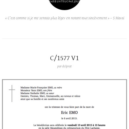
FAIRE UN TRUC PAR JOUR
« C’est comme si je me sentais plus léger en notant tout sincèrement » – S Maraï
C/1577 V1
par
delprat