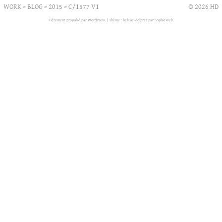
WORK
>
BLOG
>
2015
>
C/1577 V1
© 2026 HD
Fièrement propulsé par WordPress.
|
Thème : helene-delprat par
SophieWeb
.