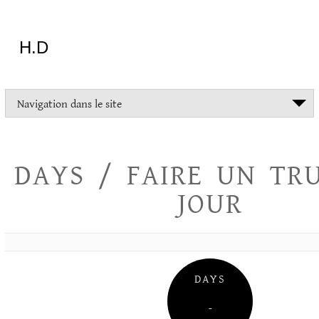
Aller
au
contenu
H.D
"Dans
Navigation dans le site
la
vie
on
devrait
DAYS / FAIRE UN TR
tout
essayer
JOUR
sauf
l'inceste
et
la
danse
folklorique"
DAYS
Christopher
Lee
–