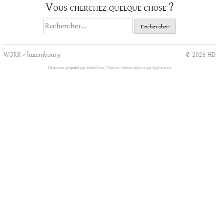
Vous cherchez quelque chose ?
Rechercher :
WORK
>
luxembourg
© 2026 HD
Fièrement propulsé par WordPress.
|
Thème : helene-delprat par
SophieWeb
.