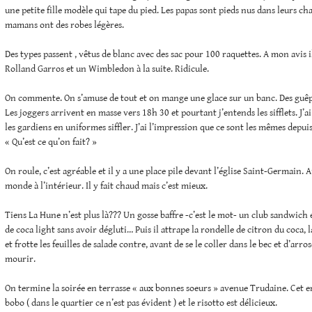
une petite fille modèle qui tape du pied. Les papas sont pieds nus dans leurs ch
mamans ont des robes légères.
Des types passent , vêtus de blanc avec des sac pour 100 raquettes. A mon avis 
Rolland Garros et un Wimbledon à la suite. Ridicule.
On commente. On s’amuse de tout et on mange une glace sur un banc. Des guê
Les joggers arrivent en masse vers 18h 30 et pourtant j’entends les sifflets. J’
les gardiens en uniformes siffler. J’ai l’impression que ce sont les mêmes depuis
« Qu’est ce qu’on fait? »
On roule, c’est agréable et il y a une place pile devant l’église Saint-Germain. 
monde à l’intérieur. Il y fait chaud mais c’est mieux.
Tiens La Hune n’est plus là??? Un gosse baffre -c’est le mot- un club sandwich 
de coca light sans avoir dégluti… Puis il attrape la rondelle de citron du coca, 
et frotte les feuilles de salade contre, avant de se le coller dans le bec et d’arros
mourir.
On termine la soirée en terrasse « aux bonnes soeurs » avenue Trudaine. Cet en
bobo ( dans le quartier ce n’est pas évident ) et le risotto est délicieux.