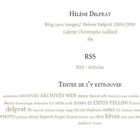
Hélène Delprat
Blog sans images/ Helene Delprat 2004-2009
Galerie Christophe Gaillard
FB
RSS
RSS - Articles
Tenter de s’y retrouver
ARCHIVES WEB
ARCHIVES
atelier
Beaux arts
animation
Books/Livres
camille
EXPOS
FELLINI
ES
dessin
ENSBA
Franc
Dominique Delouche
edith scob
E.S
delprat
notes
lit
NIcole Stephane
NS
Louvre
neige
oiseau
maison rouge
oise
Rêves
PHOTO
rêve
Rêves
Repenti
Roger Dumas
picasso
Rome
te
rue
Sans nom
medicis
Viviers