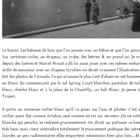
Le bassin. Les bateaux de bois que l’on pousse avec un bâton et que l’on pours
Sur certaines voiles, un drapeau, un crabe, des lettres. B. en prend un. Je c
depuis des lustres et Marcel Proust a dû lui aussi jouer avec ces mêmes emb
drôle de monsieur avec un chapeau tyrolien-on dirait vraiment l’illustration d
fait des photos de l’armada. Ce qui m’amuse le plus c’est d’observer cet homme
en blanc: En commençant pas le sol Spring Court blanches, pantalon de toil
blanc, chèche blanc et à la place de la Chantilly, un bob Blanc. Je pense
Tropez.
Il porte un immense voilier blanc qu’il va poser sur l’eau et piloter. C’est a
voilier-paon fier comme Artaban, seul comme un roi sur ses mers .On ne voit 
blanche qui penche, se redresse gracieusement. On dirait un patineur ce bateau
très beau mais vient contredire totalement le mouvement poétique des autr
lourdes un peu rudimentaires elles emportent néanmoins bien plus loin… Et q