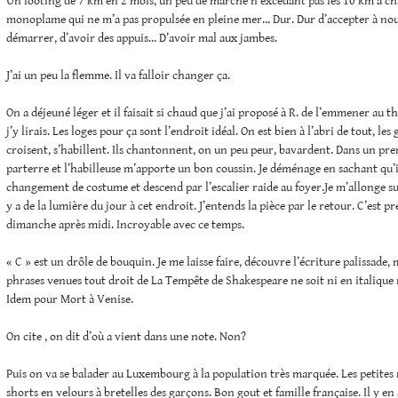
Un footing de 7 km en 2 mois, un peu de marche n’excédant pas les 10 km à chaq
monoplame qui ne m’a pas propulsée en pleine mer… Dur. Dur d’accepter à nou
démarrer, d’avoir des appuis… D’avoir mal aux jambes.
J’ai un peu la flemme. Il va falloir changer ça.
On a déjeuné léger et il faisait si chaud que j’ai proposé à R. de l’emmener au th
j’y lirais. Les loges pour ça sont l’endroit idéal. On est bien à l’abri de tout, les
croisent, s’habillent. Ils chantonnent, on un peu peur, bavardent. Dans un pr
parterre et l’habilleuse m’apporte un bon coussin. Je déménage en sachant qu’i
changement de costume et descend par l’escalier raide au foyer.Je m’allonge su
y a de la lumière du jour à cet endroit. J’entends la pièce par le retour. C’est 
dimanche après midi. Incroyable avec ce temps.
« C » est un drôle de bouquin. Je me laisse faire, découvre l’écriture palissade,
phrases venues tout droit de La Tempête de Shakespeare ne soit ni en italique 
Idem pour Mort à Venise.
On cite , on dit d’où a vient dans une note. Non?
Puis on va se balader au Luxembourg à la population très marquée. Les petites ro
shorts en velours à bretelles des garçons. Bon gout et famille française. Il y e