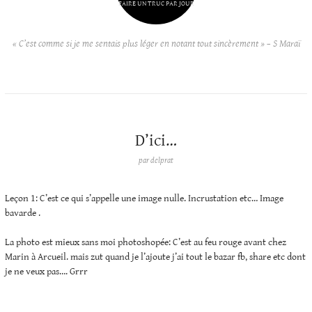
FAIRE UN TRUC PAR JOUR
« C’est comme si je me sentais plus léger en notant tout sincèrement » – S Maraï
D’ici…
par
delprat
Leçon 1: C’est ce qui s’appelle une image nulle. Incrustation etc… Image
bavarde .
La photo est mieux sans moi photoshopée: C’est au feu rouge avant chez
Marin à Arcueil. mais zut quand je l’ajoute j’ai tout le bazar fb, share etc dont
je ne veux pas…. Grrr