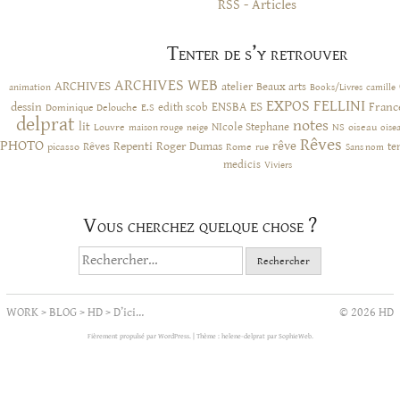
RSS - Articles
Tenter de s’y retrouver
ARCHIVES WEB
ARCHIVES
atelier
Beaux arts
animation
Books/Livres
camille
EXPOS
FELLINI
ES
dessin
ENSBA
Franc
Dominique Delouche
edith scob
E.S
delprat
notes
lit
NIcole Stephane
NS
Louvre
neige
oiseau
maison rouge
oise
Rêves
PHOTO
rêve
Rêves
Repenti
Roger Dumas
picasso
Rome
te
rue
Sans nom
medicis
Viviers
Vous cherchez quelque chose ?
Rechercher :
WORK
>
BLOG
>
HD
>
D’ici…
© 2026 HD
Fièrement propulsé par WordPress.
|
Thème : helene-delprat par
SophieWeb
.