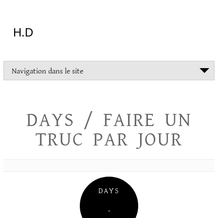
Aller
au
contenu
H.D
"Dans
Navigation dans le site
la
vie
on
devrait
DAYS / FAIRE UN
tout
essayer
TRUC PAR JOUR
sauf
l'inceste
et
la
danse
folklorique"
DAYS
Christopher
Lee
–