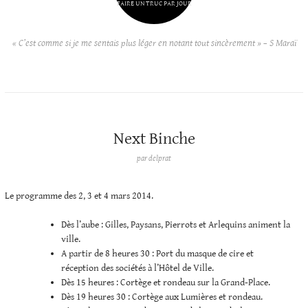
FAIRE UN TRUC PAR JOUR
« C’est comme si je me sentais plus léger en notant tout sincèrement » – S Maraï
Next Binche
par
delprat
Le programme des 2, 3 et 4 mars 2014.
Dès l’aube : Gilles, Paysans, Pierrots et Arlequins animent la
ville.
A partir de 8 heures 30 : Port du masque de cire et
réception des sociétés à l’Hôtel de Ville.
Dès 15 heures : Cortège et rondeau sur la Grand-Place.
Dès 19 heures 30 : Cortège aux Lumières et rondeau.