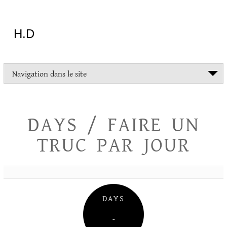
Aller
au
contenu
H.D
"Dans
Navigation dans le site
la
vie
on
devrait
DAYS / FAIRE UN
tout
essayer
TRUC PAR JOUR
sauf
l'inceste
et
la
danse
folklorique"
DAYS
Christopher
Lee
–