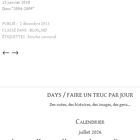
13 janvier 2010
Dans "2004-2009"
PUBLIÉ :
2 décembre 2013
CLASSÉ DANS :
BLOG
,
HD
ÉTIQUETTES :
binche carnaval
Articles
←
→
dans
cette
catégorie
DAYS / FAIRE UN TRUC PAR JOUR
Des notes, des histoires, des images, des gens…
Calendrier
juillet 2026