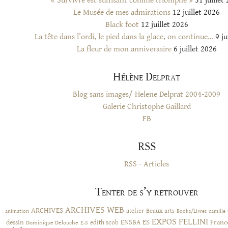
« Survivre est suffisant comme triomphe »
31 juillet
Le Musée de mes admirations
12 juillet 2026
Black foot
12 juillet 2026
La tête dans l’ordi, le pied dans la glace, on continue…
9 ju
La fleur de mon anniversaire
6 juillet 2026
Hélène Delprat
Blog sans images/ Helene Delprat 2004-2009
Galerie Christophe Gaillard
FB
RSS
RSS - Articles
Tenter de s’y retrouver
ARCHIVES WEB
ARCHIVES
atelier
Beaux arts
animation
Books/Livres
camille
EXPOS
FELLINI
ES
dessin
ENSBA
Franc
Dominique Delouche
edith scob
E.S