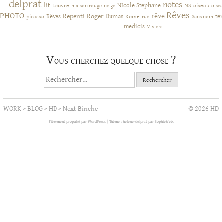
delprat
notes
lit
NIcole Stephane
NS
Louvre
neige
oiseau
maison rouge
oise
Rêves
PHOTO
rêve
Rêves
Repenti
Roger Dumas
picasso
Rome
te
rue
Sans nom
medicis
Viviers
Vous cherchez quelque chose ?
Rechercher :
WORK
>
BLOG
>
HD
>
Next Binche
© 2026 HD
Fièrement propulsé par WordPress.
|
Thème : helene-delprat par
SophieWeb
.