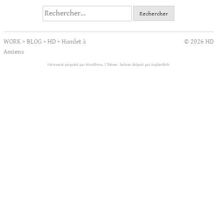
Rechercher :
WORK
>
BLOG
>
HD
>
Hamlet à
© 2026 HD
Amiens
Fièrement propulsé par WordPress.
|
Thème : helene-delprat par
SophieWeb
.