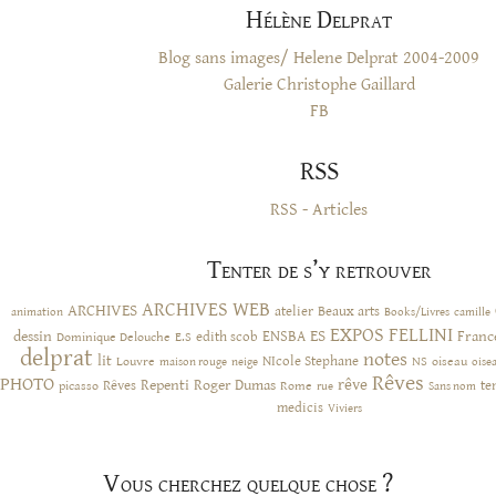
Hélène Delprat
Blog sans images/ Helene Delprat 2004-2009
Galerie Christophe Gaillard
FB
RSS
RSS - Articles
Tenter de s’y retrouver
ARCHIVES WEB
ARCHIVES
atelier
Beaux arts
animation
Books/Livres
camille
EXPOS
FELLINI
ES
dessin
ENSBA
Franc
Dominique Delouche
edith scob
E.S
delprat
notes
lit
NIcole Stephane
NS
Louvre
neige
oiseau
maison rouge
oise
Rêves
PHOTO
rêve
Rêves
Repenti
Roger Dumas
picasso
Rome
te
rue
Sans nom
medicis
Viviers
Vous cherchez quelque chose ?