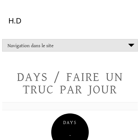
Aller
au
contenu
H.D
"Dans
Navigation dans le site
la
vie
on
devrait
DAYS / FAIRE UN
tout
essayer
TRUC PAR JOUR
sauf
l'inceste
et
la
danse
folklorique"
DAYS
Christopher
Lee
–