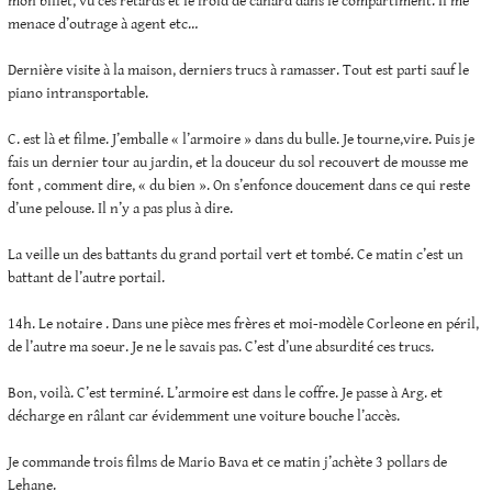
mon billet, vu ces retards et le froid de canard dans le compartiment. Il me
menace d’outrage à agent etc…
Dernière visite à la maison, derniers trucs à ramasser. Tout est parti sauf le
piano intransportable.
C. est là et filme. J’emballe « l’armoire » dans du bulle. Je tourne,vire. Puis je
fais un dernier tour au jardin, et la douceur du sol recouvert de mousse me
font , comment dire, « du bien ». On s’enfonce doucement dans ce qui reste
d’une pelouse. Il n’y a pas plus à dire.
La veille un des battants du grand portail vert et tombé. Ce matin c’est un
battant de l’autre portail.
14h. Le notaire . Dans une pièce mes frères et moi-modèle Corleone en péril,
de l’autre ma soeur. Je ne le savais pas. C’est d’une absurdité ces trucs.
Bon, voilà. C’est terminé. L’armoire est dans le coffre. Je passe à Arg. et
décharge en râlant car évidemment une voiture bouche l’accès.
Je commande trois films de Mario Bava et ce matin j’achète 3 pollars de
Lehane.