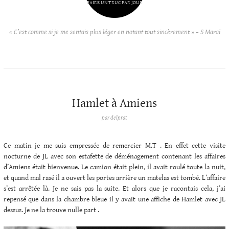
FAIRE UN TRUC PAR JOUR
« C’est comme si je me sentais plus léger en notant tout sincèrement » – S Maraï
Hamlet à Amiens
par
delprat
Ce matin je me suis empressée de remercier M.T . En effet cette visite
nocturne de JL avec son estafette de déménagement contenant les affaires
d’Amiens était bienvenue. Le camion était plein, il avait roulé toute la nuit,
et quand mal rasé il a ouvert les portes arrière un matelas est tombé. L’affaire
s’est arrêtée là. Je ne sais pas la suite. Et alors que je racontais cela, j’ai
repensé que dans la chambre bleue il y avait une affiche de Hamlet avec JL
dessus. Je ne la trouve nulle part .