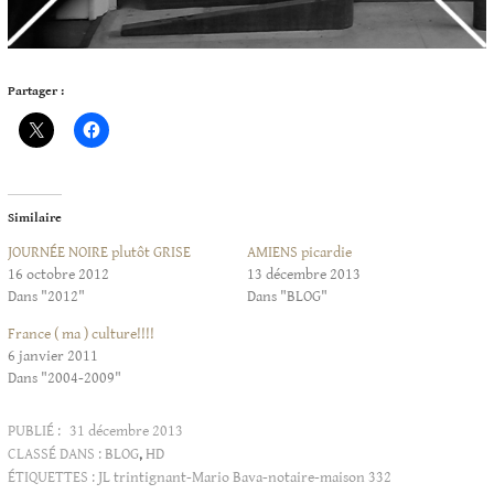
Partager :
Similaire
JOURNÉE NOIRE plutôt GRISE
AMIENS picardie
16 octobre 2012
13 décembre 2013
Dans "2012"
Dans "BLOG"
France ( ma ) culture!!!!
6 janvier 2011
Dans "2004-2009"
PUBLIÉ :
31 décembre 2013
CLASSÉ DANS :
BLOG
,
HD
ÉTIQUETTES :
JL trintignant-Mario Bava-notaire-maison 332