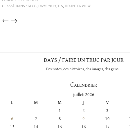
CLASSÉ DANS :
BLOG
,
DAYS 2013
,
E.S
,
HD-INTERVIEW
Articles
←
→
dans
cette
catégorie
DAYS / FAIRE UN TRUC PAR JOUR
Des notes, des histoires, des images, des gens…
Calendrier
juillet 2026
L
M
M
J
V
1
2
3
6
7
8
9
10
13
14
15
16
17