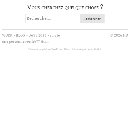
Vous cherchez quelque chose ?
Rechercher :
WORK
>
BLOG
>
DAYS 2013
>
suis je
© 2026 HD
une personne réelle??? Hum
Fièrement propulsé par WordPress.
|
Thème : helene-delprat par
SophieWeb
.