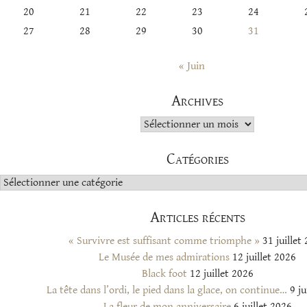
20
21
22
23
24
27
28
29
30
31
« Juin
Archives
Archives
Catégories
Catégories
Articles récents
« Survivre est suffisant comme triomphe »
31 juillet
Le Musée de mes admirations
12 juillet 2026
Black foot
12 juillet 2026
La tête dans l’ordi, le pied dans la glace, on continue…
9 ju
La fleur de mon anniversaire
6 juillet 2026