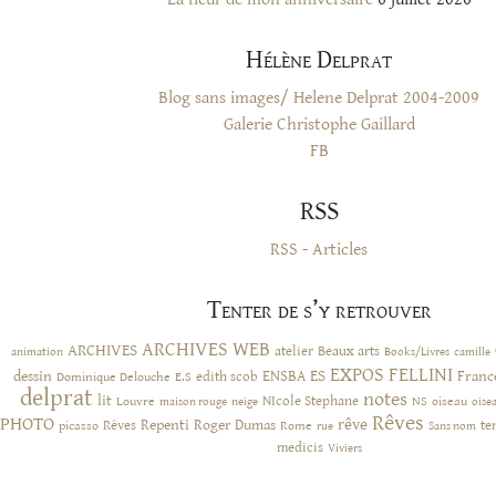
Hélène Delprat
Blog sans images/ Helene Delprat 2004-2009
Galerie Christophe Gaillard
FB
RSS
RSS - Articles
Tenter de s’y retrouver
ARCHIVES WEB
ARCHIVES
atelier
Beaux arts
animation
Books/Livres
camille
EXPOS
FELLINI
ES
dessin
ENSBA
Franc
Dominique Delouche
edith scob
E.S
delprat
notes
lit
NIcole Stephane
NS
Louvre
neige
oiseau
maison rouge
oise
Rêves
PHOTO
rêve
Rêves
Repenti
Roger Dumas
picasso
Rome
te
rue
Sans nom
medicis
Viviers