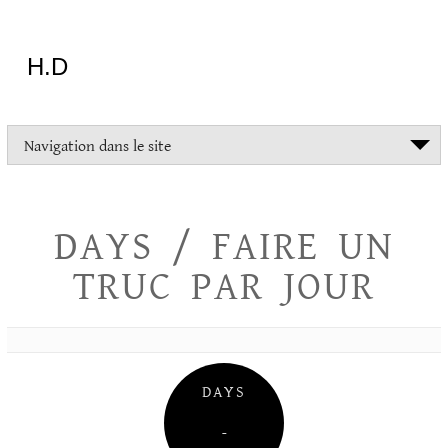
Aller
au
contenu
H.D
"Dans
Navigation dans le site
la
vie
on
devrait
DAYS / FAIRE UN
tout
essayer
TRUC PAR JOUR
sauf
l'inceste
et
la
danse
folklorique"
DAYS
Christopher
Lee
–