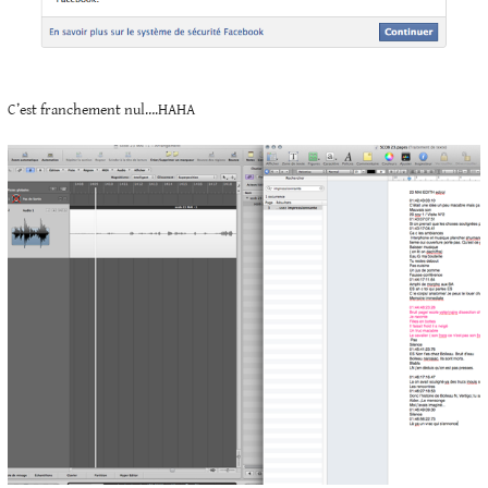
C’est franchement nul….HAHA