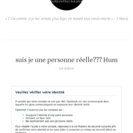
FAIRE UN TRUC PAR JOUR
« C’est comme si je me sentais plus léger en notant tout sincèrement » – S Maraï
suis je une personne réelle??? Hum
par
delprat