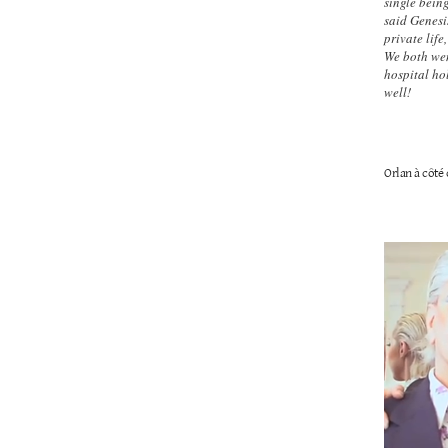
single bein
said Genesi
private life
We both wen
hospital ho
well!
Orlan à côté 