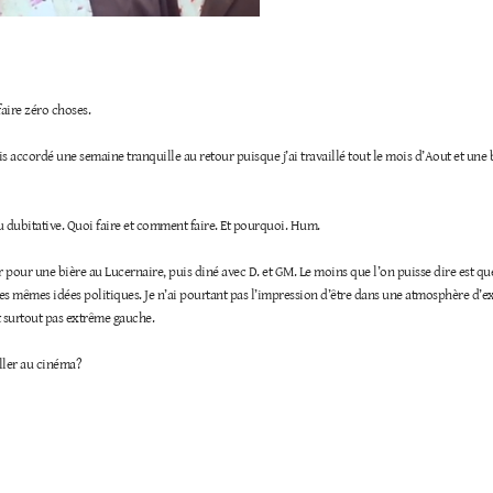
 faire zéro choses.
is accordé une semaine tranquille au retour puisque j’ai travaillé tout le mois d’Aout et une
u dubitative. Quoi faire et comment faire. Et pourquoi. Hum.
ir pour une bière au Lucernaire, puis diné avec D. et GM. Le moins que l’on puisse dire est q
les mêmes idées politiques. Je n’ai pourtant pas l’impression d’être dans une atmosphère d’
t surtout pas extrême gauche.
ler au cinéma?