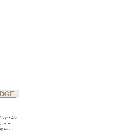
IDGE
Breyer. She
g mirror
ng into a