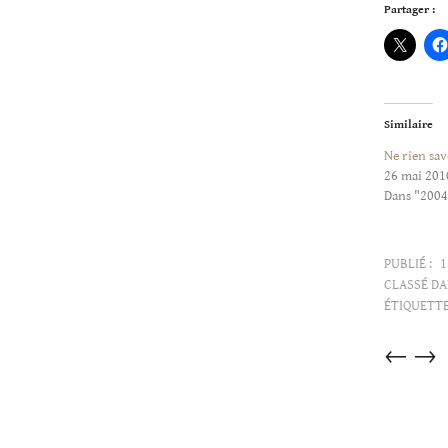
Partager :
Similaire
Ne rien sav
26 mai 201
Dans "200
PUBLIÉ :
1
CLASSÉ DA
ÉTIQUETTE
Articles
←
→
dans
cette
catégorie