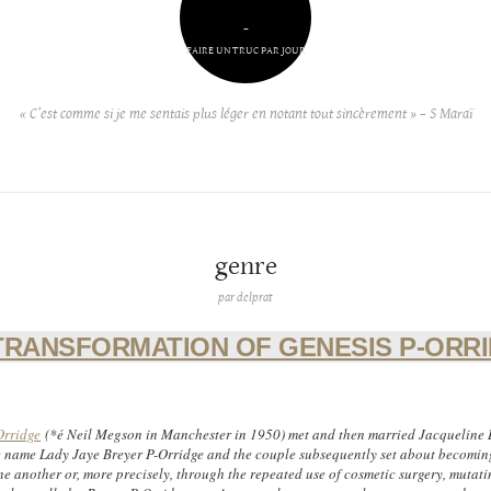
–
FAIRE UN TRUC PAR JOUR
« C’est comme si je me sentais plus léger en notant tout sincèrement » – S Maraï
genre
par
delprat
TRANSFORMATION OF GENESIS P-ORR
Orridge
(*é Neil Megson in Manchester in 1950) met and then married Jacqueline 
 name Lady Jaye Breyer P-Orridge and the couple subsequently set about becomin
ne another or, more precisely, through the repeated use of cosmetic surgery, mutati