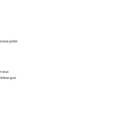
 bonne partie
ue nous
extrême quoi