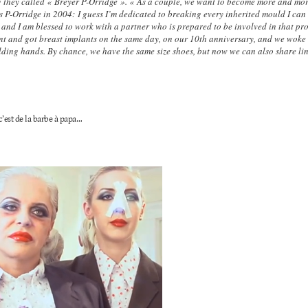
g they called « Breyer P-Orridge ». « As a couple, we want to become more and mor
s P-Orridge in 2004:
I guess I’m dedicated to breaking every inherited mould I can
, and I am blessed to work with a partner who is prepared to be involved in that pro
t and got breast implants on the same day, on our 10th anniversary, and we woke 
lding hands. By chance, we have the same size shoes, but now we can also share lin
c’est de la barbe à papa…