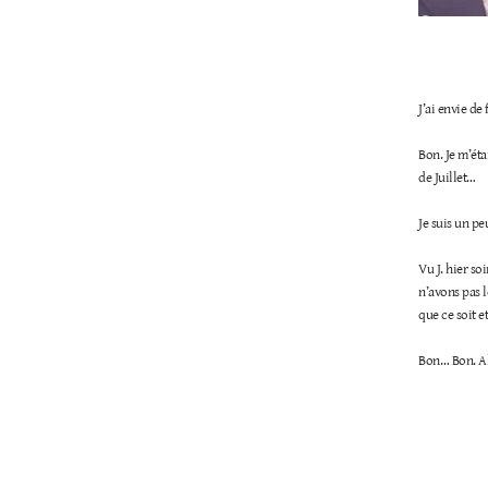
J’ai envie de
Bon. Je m’éta
de Juillet…
Je suis un pe
Vu J. hier so
n’avons pas 
que ce soit e
Bon… Bon. Al