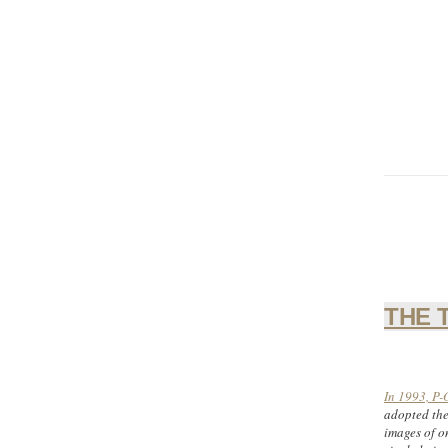
Christopher
Lee
THE 
In 1993, P-
adopted the
images of o