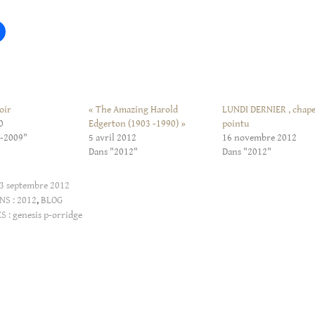
oir
« The Amazing Harold
LUNDI DERNIER , chap
0
Edgerton (1903 -1990) »
pointu
4-2009"
5 avril 2012
16 novembre 2012
Dans "2012"
Dans "2012"
3 septembre 2012
NS :
2012
,
BLOG
S :
genesis p-orridge