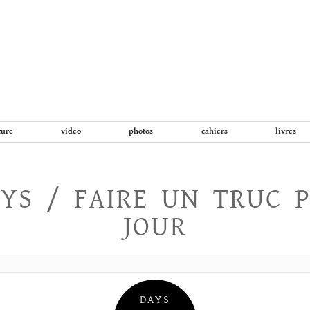
Aller
au
contenu
ture
video
photos
cahiers
livres
YS / FAIRE UN TRUC 
JOUR
DAYS