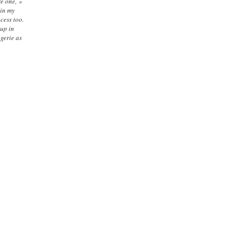
e one, »
 in my
cess too.
up in
gerie as