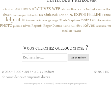
Tenter de s’y retrouver
ARCHIVES WEB
ARCHIVES
atelier
Beaux arts
animation
Books/Livres
camille
EXPOS
FELLINI
ES
dessin
ENSBA
Franc
Dominique Delouche
edith scob
E.S
delprat
notes
lit
NIcole Stephane
NS
Louvre
neige
oiseau
maison rouge
oise
Rêves
PHOTO
rêve
Rêves
Repenti
Roger Dumas
picasso
Rome
te
rue
Sans nom
medicis
Viviers
Vous cherchez quelque chose ?
Rechercher :
WORK
>
BLOG
>
2012
>
« C » / Indices
© 2026 HD
de coincidence et emprunts divers
Fièrement propulsé par WordPress.
|
Thème : helene-delprat par
SophieWeb
.