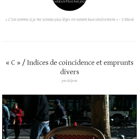
FAIRE UN TRUC PAR JOUR
« C’est comme si je me sentais plus léger en notant tout sincèrement » – S Maraï
« C » / Indices de coincidence et emprunts
divers
par
delprat