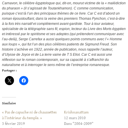
Carnavon, le célèbre égyptologue qui, dit-on, mourut victime de la « malédiction
du pharaon » (il s’agissait de Toutankhamon). C comme communication,
puisque c’est là l’un des principaux thèmes de ce livre. Car C est d’abord un
roman époustouflant, dans la veine des premiers Thomas Pynchon, c’est-à-dire
à la fois très narratif et complètement avant-gardiste. Tour à tour aviateur,
spécialiste de la télégraphie sans fil, espion, lecteur du Livre des Morts égyptien
et intéressé par le spiritisme et ses adeptes (qui prétendent communiquer avec
l’au-delà), Serge Carrefax a aussi quelques points communs avec l’« Homme
aux loups », qui fut l’un des plus célèbres patients de Sigmund Freud. Son
histoire s’achève en 1922, année de publication, nous rappelle l’auteur,
d’Ulysse de Joyce et de La terre vaine de T S Eliot. Car C est aussi une
réflexion sur le roman contemporain, sur sa capacité à s’affranchir du
naturalisme et à interroger le sens même de l’entreprise romanesque.
Partager :
Similaire
« Pas de capuche ni de chaussettes
Krishnanattam
à l’intérieur du temple. »
12 mars 2010
3 février 2019
Dans "2004-2009"