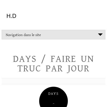
Aller
au
contenu
H.D
"Dans
Navigation dans le site
la
vie
on
devrait
DAYS / FAIRE UN
tout
essayer
TRUC PAR JOUR
sauf
l'inceste
et
la
danse
folklorique"
DAYS
Christopher
Lee
–