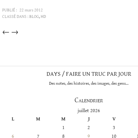
PUBLIÉ :
22 mars 2012
CLASSÉ DANS :
BLOG
,
HD
Articles
←
→
dans
cette
catégorie
DAYS / FAIRE UN TRUC PAR JOUR
Des notes, des histoires, des images, des gens…
Calendrier
juillet 2026
L
M
M
J
V
1
2
3
6
7
8
9
10