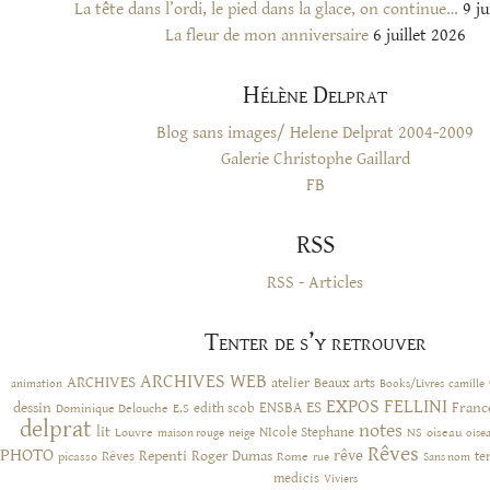
La tête dans l’ordi, le pied dans la glace, on continue…
9 ju
La fleur de mon anniversaire
6 juillet 2026
Hélène Delprat
Blog sans images/ Helene Delprat 2004-2009
Galerie Christophe Gaillard
FB
RSS
RSS - Articles
Tenter de s’y retrouver
ARCHIVES WEB
ARCHIVES
atelier
Beaux arts
animation
Books/Livres
camille
EXPOS
FELLINI
ES
dessin
ENSBA
Franc
Dominique Delouche
edith scob
E.S
delprat
notes
lit
NIcole Stephane
NS
Louvre
neige
oiseau
maison rouge
oise
Rêves
PHOTO
rêve
Rêves
Repenti
Roger Dumas
picasso
Rome
te
rue
Sans nom
medicis
Viviers