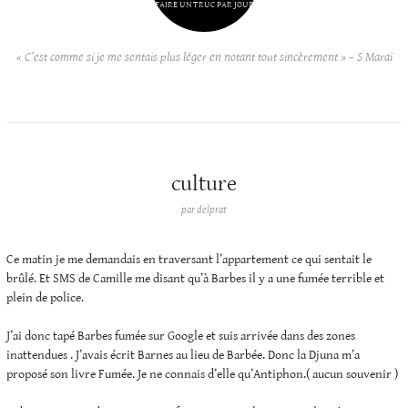
FAIRE UN TRUC PAR JOUR
« C’est comme si je me sentais plus léger en notant tout sincèrement » – S Maraï
culture
par
delprat
Ce matin je me demandais en traversant l’appartement ce qui sentait le
brûlé. Et SMS de Camille me disant qu’à Barbes il y a une fumée terrible et
plein de police.
J’ai donc tapé Barbes fumée sur Google et suis arrivée dans des zones
inattendues . J’avais écrit Barnes au lieu de Barbée. Donc la Djuna m’a
proposé son livre Fumée. Je ne connais d’elle qu’Antiphon.( aucun souvenir )