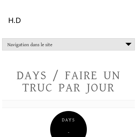
Aller
au
contenu
H.D
"Dans
Navigation dans le site
la
vie
on
devrait
DAYS / FAIRE UN
tout
essayer
TRUC PAR JOUR
sauf
l'inceste
et
la
danse
folklorique"
DAYS
Christopher
Lee
–