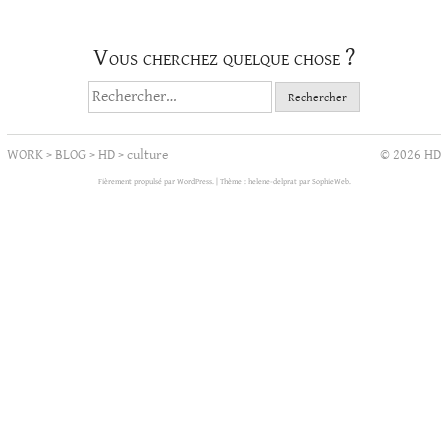
Vous cherchez quelque chose ?
Rechercher :
WORK
>
BLOG
>
HD
>
culture
© 2026 HD
Fièrement propulsé par WordPress.
|
Thème : helene-delprat par
SophieWeb
.