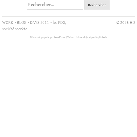
Rechercher :
WORK
>
BLOG
>
DAYS 2011
>
les PDG,
© 2026 HD
société secrète
Fièrement propulsé par WordPress.
|
Thème : helene-delprat par
SophieWeb
.