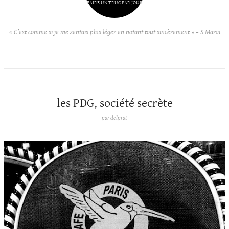
FAIRE UN TRUC PAR JOUR
« C’est comme si je me sentais plus léger en notant tout sincèrement » – S Maraï
les PDG, société secrète
par
delprat