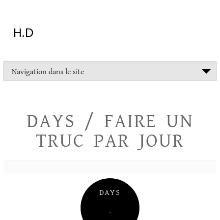
Aller
au
contenu
H.D
"Dans
Navigation dans le site
la
vie
on
devrait
DAYS / FAIRE UN
tout
essayer
TRUC PAR JOUR
sauf
l'inceste
et
la
danse
folklorique"
DAYS
Christopher
Lee
–