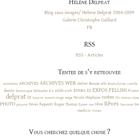
Hélène Delprat
Blog sans images/ Helene Delprat 2004-2009
Galerie Christophe Gaillard
FB
RSS
RSS - Articles
Tenter de s’y retrouver
ARCHIVES WEB
ARCHIVES
atelier
Beaux arts
animation
Books/Livres
camille
EXPOS
FELLINI
ES
dessin
ENSBA
Franc
Dominique Delouche
edith scob
E.S
delprat
notes
lit
NIcole Stephane
NS
Louvre
neige
oiseau
maison rouge
oise
Rêves
PHOTO
rêve
Rêves
Repenti
Roger Dumas
picasso
Rome
te
rue
Sans nom
medicis
Viviers
Vous cherchez quelque chose ?