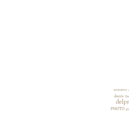
animation
dessin
Do
delp
PHOTO
pi