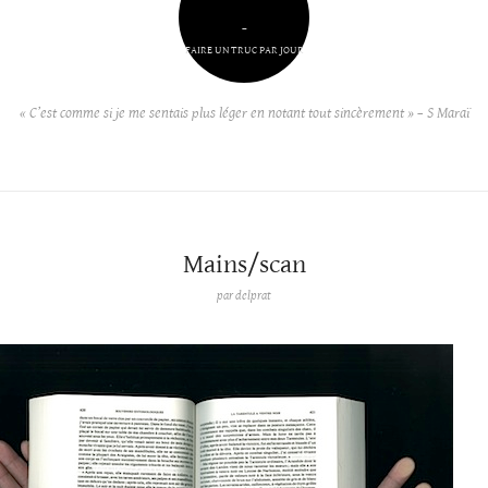
–
FAIRE UN TRUC PAR JOUR
« C’est comme si je me sentais plus léger en notant tout sincèrement » – S Maraï
Mains/scan
par
delprat