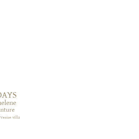
DAYS
helene
inture
villa
Venise