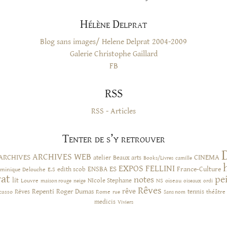
Hélène Delprat
Blog sans images/ Helene Delprat 2004-2009
Galerie Christophe Gaillard
FB
RSS
RSS - Articles
Tenter de s’y retrouver
ARCHIVES WEB
ARCHIVES
CINEMA
atelier
Beaux arts
Books/Livres
camille
EXPOS
FELLINI
ES
ENSBA
France-Culture
minique Delouche
edith scob
E.S
rat
pe
notes
lit
NIcole Stephane
NS
Louvre
neige
oiseau
maison rouge
oiseaux
ordi
Rêves
rêve
Rêves
Repenti
Roger Dumas
casso
Rome
tennis
rue
Sans nom
théâtre
medicis
Viviers