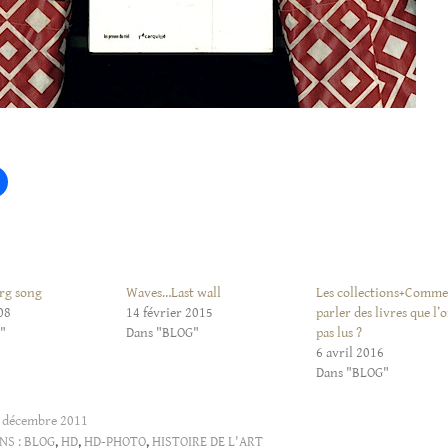
rg song
Waves…Last wall
Les collections+Comm
008
14 février 2015
parler des livres que l’
"
Dans "BLOG"
pas lus ?
6 avril 2016
Dans "BLOG"
 décembre 2011
NS :
BLOG
,
HD
,
HD-PHOTO
,
HISTOIRE DE L'ART