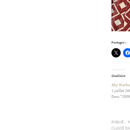
Partager :
Similaire
Aby Warbu
1 juillet 2
Dans "2008
PUBLIÉ :
9
CLASSÉ DA