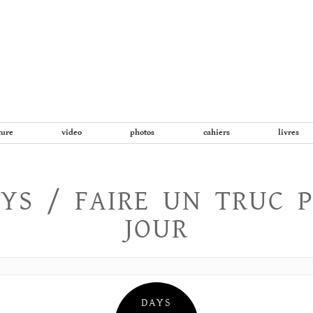
Aller
au
contenu
ture
video
photos
cahiers
livres
YS / FAIRE UN TRUC 
JOUR
DAYS