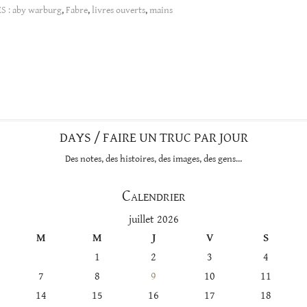
S :
aby warburg
,
Fabre
,
livres ouverts
,
mains
DAYS / FAIRE UN TRUC PAR JOUR
Des notes, des histoires, des images, des gens…
Calendrier
juillet 2026
M
M
J
V
S
1
2
3
4
7
8
9
10
11
14
15
16
17
18