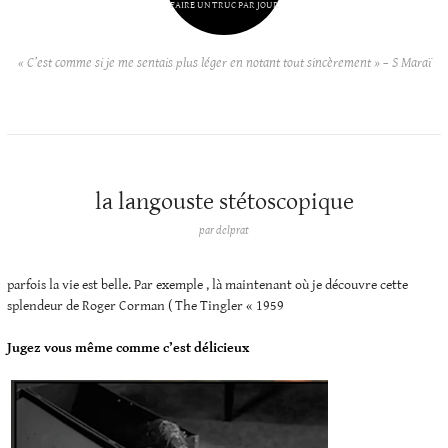
FAIRE UN TRUC PAR JOUR
« C’est comme si je me sentais plus léger en notant tout sincèrement » – S Maraï
la langouste stétoscopique
par
delprat
parfois la vie est belle. Par exemple , là maintenant où je découvre cette
splendeur de Roger Corman ( The Tingler « 1959
Jugez vous même comme c’est délicieux