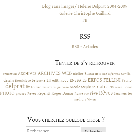
Blog sans images/ Helene Delprat 2004-2009
Galerie Christophe Gaillard
FB
RSS
RSS - Articles
Tenter de s’y retrouver
ARCHIVES WEB
ARCHIVES
atelier
Beaux arts
animation
Books/Livres
camille
EXPOS
FELLINI
ES
dessin
ENSBA
Franc
Dominique Delouche
edith scob
E.S
delprat
notes
lit
NIcole Stephane
NS
Louvre
neige
oiseau
maison rouge
oise
Rêves
PHOTO
rêve
Rêves
Repenti
Roger Dumas
picasso
Rome
te
rue
Sans nom
medicis
Viviers
Vous cherchez quelque chose ?
Rechercher :