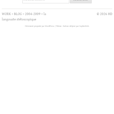
WORK
>
BLOG
>
2004-2009
>
la
© 2026 HD
langouste stétoscopique
Fièrement propulsé par WordPress.
|
Thème : helene-delprat par
SophieWeb
.