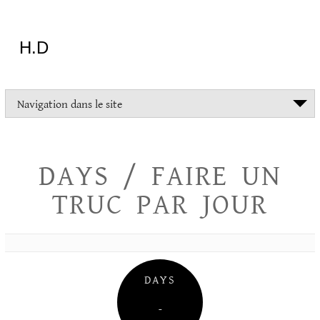
Aller
au
contenu
H.D
"Dans
Navigation dans le site
la
vie
on
devrait
DAYS / FAIRE UN
tout
essayer
TRUC PAR JOUR
sauf
l'inceste
et
la
danse
folklorique"
DAYS
Christopher
Lee
–