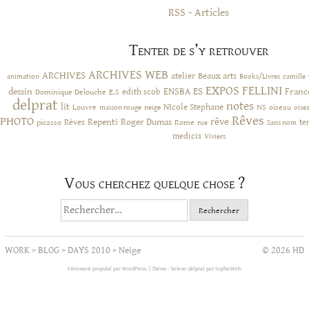
RSS - Articles
Tenter de s’y retrouver
ARCHIVES WEB
ARCHIVES
atelier
Beaux arts
animation
Books/Livres
camille
EXPOS
FELLINI
ES
dessin
ENSBA
Franc
Dominique Delouche
edith scob
E.S
delprat
notes
lit
NIcole Stephane
NS
Louvre
neige
oiseau
maison rouge
oise
Rêves
PHOTO
rêve
Rêves
Repenti
Roger Dumas
picasso
Rome
te
rue
Sans nom
medicis
Viviers
Vous cherchez quelque chose ?
Rechercher :
WORK
>
BLOG
>
DAYS 2010
>
Neige
© 2026 HD
Fièrement propulsé par WordPress.
|
Thème : helene-delprat par
SophieWeb
.