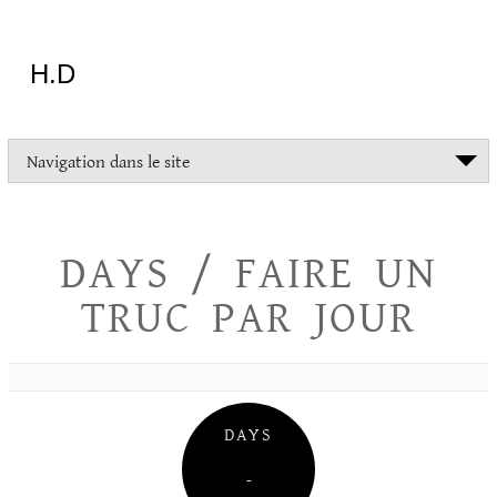
Aller
au
contenu
H.D
"Dans
Navigation dans le site
la
vie
on
devrait
DAYS / FAIRE UN
tout
essayer
TRUC PAR JOUR
sauf
l'inceste
et
la
danse
folklorique"
DAYS
Christopher
Lee
–