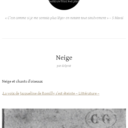
FAIRE UN TRUC PAR JOUR
« C’est comme si je me sentais plus léger en notant tout sincèrement » – S Maraï
Neige
par
delprat
Neige et chants d’oiseaux
.
La voix de Jacqueline de Romilly s’est éteinte – Littérature –