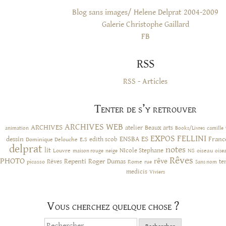
Blog sans images/ Helene Delprat 2004-2009
Galerie Christophe Gaillard
FB
RSS
RSS - Articles
Tenter de s’y retrouver
ARCHIVES WEB
ARCHIVES
atelier
Beaux arts
animation
Books/Livres
camille
EXPOS
FELLINI
ES
dessin
ENSBA
Franc
Dominique Delouche
edith scob
E.S
delprat
notes
lit
NIcole Stephane
NS
Louvre
neige
oiseau
maison rouge
oise
Rêves
PHOTO
rêve
Rêves
Repenti
Roger Dumas
picasso
Rome
te
rue
Sans nom
medicis
Viviers
Vous cherchez quelque chose ?
Rechercher :