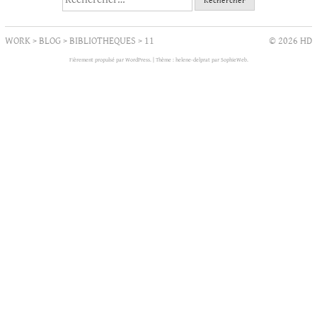
WORK
>
BLOG
>
BIBLIOTHEQUES
>
11
© 2026 HD
Fièrement propulsé par WordPress.
|
Thème : helene-delprat par
SophieWeb
.