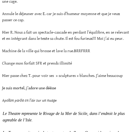
une cage.
Annule le déjeuner avec E. car je suis d’humeur moyenne et que je veux
passer ce cap.
Hier R. Nous a fait un spectacle-cascade en perdant l’équilibre, en se relevant
et en intégrant dans le texte sa chute. Il est fou furieux!!! Moi j’ai eu peur.
Machine de la ville qui brosse et lave la rue.BRRFRRR
Change mon forfait SFR et prends illimité
Hier passe chez T. pour voir ses » sculptures » blanches. J’aime beaucoup
Je suis mortel, j’adore une déésse
Apollon parôit en l’air sur un nuag
e
Le Theatre represente le Rivage de la Mer de Sicile, dans l’endroit le plus
agreable de l’Isle.