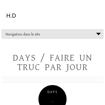
Aller
au
contenu
H.D
"Dans
Navigation dans le site
la
vie
on
devrait
DAYS / FAIRE UN
tout
essayer
TRUC PAR JOUR
sauf
l'inceste
et
la
danse
folklorique"
DAYS
Christopher
Lee
–