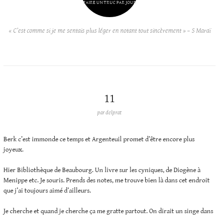
FAIRE UN TRUC PAR JOUR
« C’est comme si je me sentais plus léger en notant tout sincèrement » – S Maraï
11
par
delprat
Berk c’est immonde ce temps et Argenteuil promet d’être encore plus
joyeux.
Hier Bibliothèque de Beaubourg. Un livre sur les cyniques, de Diogène à
Menippe etc. Je souris. Prends des notes, me trouve bien là dans cet endroit
que j’ai toujours aimé d’ailleurs.
Je cherche et quand je cherche ça me gratte partout. On dirait un singe dans