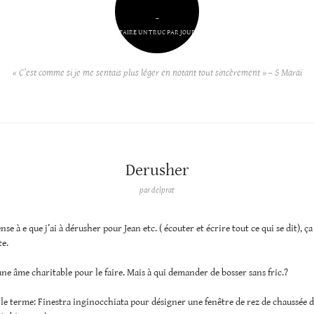
–
FAIRE UN TRUC PAR JOUR
« C’est comme si je me sentais plus léger en notant tout sincèrement » – S Maraï
Derusher
par
delprat
se à e que j’ai à dérusher pour Jean etc. ( écouter et écrire tout ce qui se dit), ça
e.
 une âme charitable pour le faire. Mais à qui demander de bosser sans fric.?
 le terme: Finestra inginocchiata pour désigner une fenêtre de rez de chaussée