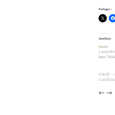
Partager :
Similaire
Hostie
1 avril 201
Dans "2015
PUBLIÉ :
1
CLASSÉ DA
Articles
←
→
dans
cette
catégorie