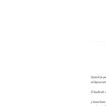
Christopher
Lee
Quand je pen
m’épouvant
Il faudrait
j’aime bien