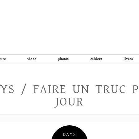
Aller
au
contenu
ture
video
photos
cahiers
livres
YS / FAIRE UN TRUC 
JOUR
DAYS