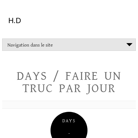
Aller
au
contenu
H.D
"Dans
Navigation dans le site
la
vie
on
devrait
DAYS / FAIRE UN
tout
essayer
TRUC PAR JOUR
sauf
l'inceste
et
la
danse
folklorique"
DAYS
Christopher
Lee
–