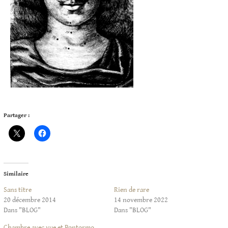
Partager :
Similaire
Sans titre
Rien de rare
20 décembre 2014
14 novembre 2022
Dans "BLOG"
Dans "BLOG"
Chambre avec vue et Pontormo