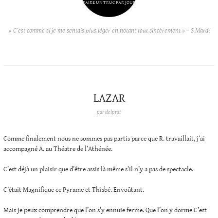
FAIRE UN TRUC PAR JOUR
« C’est comme si je me sentais plus léger en notant tout sincèrement » – S Maraï
LAZAR
par
delprat
Comme finalement nous ne sommes pas partis parce que R. travaillait, j’ai
accompagné A. au Théatre de l’Athénée.
C’est déjà un plaisir que d’être assis là même s’il n’y a pas de spectacle.
C’était Magnifique ce Pyrame et Thisbé. Envoûtant.
Mais je peux comprendre que l’on s’y ennuie ferme. Que l’on y dorme C’est