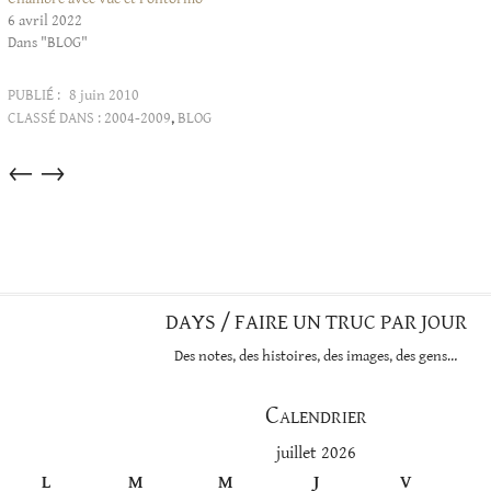
6 avril 2022
Dans "BLOG"
PUBLIÉ :
8 juin 2010
CLASSÉ DANS :
2004-2009
,
BLOG
Articles
←
→
dans
cette
catégorie
DAYS / FAIRE UN TRUC PAR JOUR
Des notes, des histoires, des images, des gens…
Calendrier
juillet 2026
L
M
M
J
V