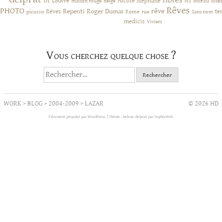
notes
lit
NIcole Stephane
NS
Louvre
neige
oiseau
maison rouge
oise
Rêves
PHOTO
rêve
Rêves
Repenti
Roger Dumas
picasso
Rome
te
rue
Sans nom
medicis
Viviers
Vous cherchez quelque chose ?
Rechercher :
WORK
>
BLOG
>
2004-2009
>
LAZAR
© 2026 HD
Fièrement propulsé par WordPress.
|
Thème : helene-delprat par
SophieWeb
.