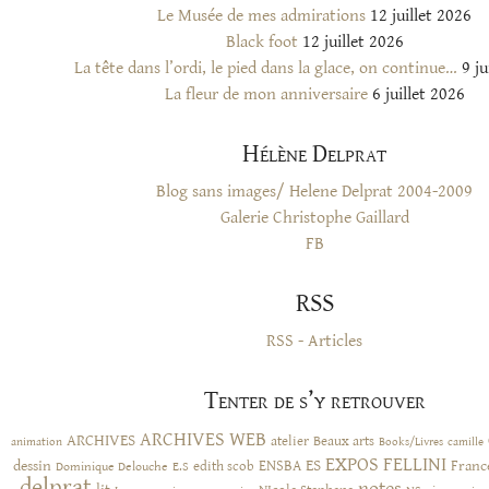
Le Musée de mes admirations
12 juillet 2026
Black foot
12 juillet 2026
La tête dans l’ordi, le pied dans la glace, on continue…
9 ju
La fleur de mon anniversaire
6 juillet 2026
Hélène Delprat
Blog sans images/ Helene Delprat 2004-2009
Galerie Christophe Gaillard
FB
RSS
RSS - Articles
Tenter de s’y retrouver
ARCHIVES WEB
ARCHIVES
atelier
Beaux arts
animation
Books/Livres
camille
EXPOS
FELLINI
ES
dessin
ENSBA
Franc
Dominique Delouche
edith scob
E.S
delprat