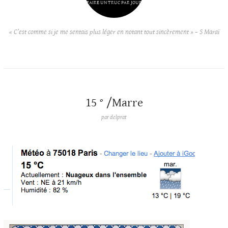
FAIRE UN TRUC PAR JOUR
« C’est comme si je me sentais plus léger en notant tout sincèrement » – S Maraï
15 ° /Marre
par
delprat