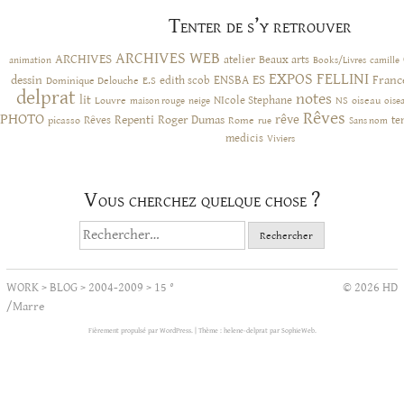
Tenter de s’y retrouver
ARCHIVES WEB
ARCHIVES
atelier
Beaux arts
animation
Books/Livres
camille
EXPOS
FELLINI
ES
dessin
ENSBA
Franc
Dominique Delouche
edith scob
E.S
delprat
notes
lit
NIcole Stephane
NS
Louvre
neige
oiseau
maison rouge
oise
Rêves
PHOTO
rêve
Rêves
Repenti
Roger Dumas
picasso
Rome
te
rue
Sans nom
medicis
Viviers
Vous cherchez quelque chose ?
Rechercher :
WORK
>
BLOG
>
2004-2009
>
15 °
© 2026 HD
/Marre
Fièrement propulsé par WordPress.
|
Thème : helene-delprat par
SophieWeb
.