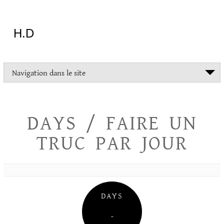
Aller
au
contenu
H.D
"Dans
Navigation dans le site
la
vie
on
devrait
DAYS / FAIRE UN
tout
essayer
TRUC PAR JOUR
sauf
l'inceste
et
la
danse
folklorique"
DAYS
Christopher
Lee
–