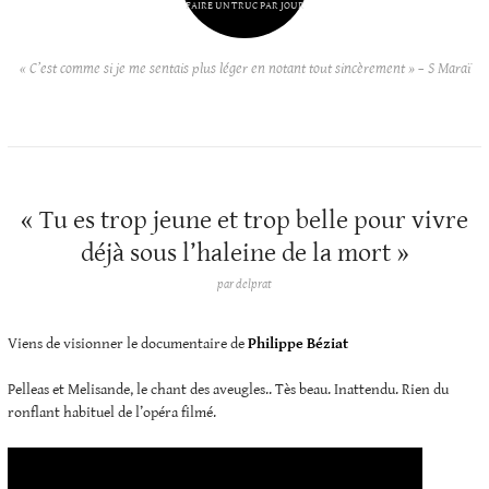
FAIRE UN TRUC PAR JOUR
« C’est comme si je me sentais plus léger en notant tout sincèrement » – S Maraï
« Tu es trop jeune et trop belle pour vivre
déjà sous l’haleine de la mort »
par
delprat
Viens de visionner le documentaire de
Philippe Béziat
Pelleas et Melisande, le chant des aveugles.. Tès beau. Inattendu. Rien du
ronflant habituel de l’opéra filmé.