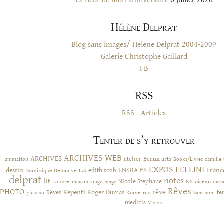
La fleur de mon anniversaire
6 juillet 2026
Hélène Delprat
Blog sans images/ Helene Delprat 2004-2009
Galerie Christophe Gaillard
FB
RSS
RSS - Articles
Tenter de s’y retrouver
ARCHIVES WEB
ARCHIVES
atelier
Beaux arts
animation
Books/Livres
camille
EXPOS
FELLINI
ES
dessin
ENSBA
Franc
Dominique Delouche
edith scob
E.S
delprat
notes
lit
NIcole Stephane
NS
Louvre
neige
oiseau
maison rouge
oise
Rêves
PHOTO
rêve
Rêves
Repenti
Roger Dumas
picasso
Rome
te
rue
Sans nom
medicis
Viviers