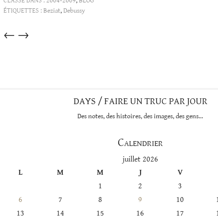
CLASSÉ DANS :
2004-2009
,
BLOG
ÉTIQUETTES :
Beziat
,
Debussy
Articles
←
→
dans
cette
catégorie
DAYS / FAIRE UN TRUC PAR JOUR
Des notes, des histoires, des images, des gens…
Calendrier
juillet 2026
L
M
M
J
V
1
2
3
6
7
8
9
10
13
14
15
16
17