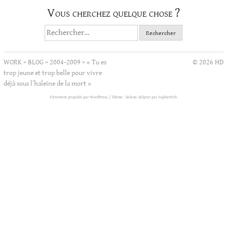
Vous cherchez quelque chose ?
Rechercher :
WORK
>
BLOG
>
2004-2009
>
« Tu es
© 2026 HD
trop jeune et trop belle pour vivre
déjà sous l’haleine de la mort »
Fièrement propulsé par WordPress.
|
Thème : helene-delprat par
SophieWeb
.