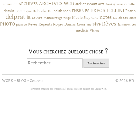
ARCHIVES WEB
ARCHIVES
atelier
Beaux arts
animation
Books/Livres
camille
EXPOS
FELLINI
ES
dessin
ENSBA
Franc
Dominique Delouche
edith scob
E.S
delprat
notes
lit
NIcole Stephane
NS
Louvre
neige
oiseau
maison rouge
oise
Rêves
PHOTO
rêve
Rêves
Repenti
Roger Dumas
picasso
Rome
te
rue
Sans nom
medicis
Viviers
Vous cherchez quelque chose ?
Rechercher :
WORK
>
BLOG
>
Coucou
© 2026 HD
Fièrement propulsé par WordPress.
|
Thème : helene-delprat par
SophieWeb
.