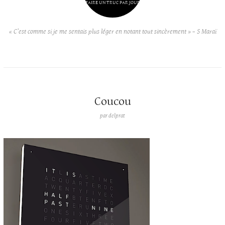
FAIRE UN TRUC PAR JOUR
« C’est comme si je me sentais plus léger en notant tout sincèrement » – S Maraï
Coucou
par
delprat