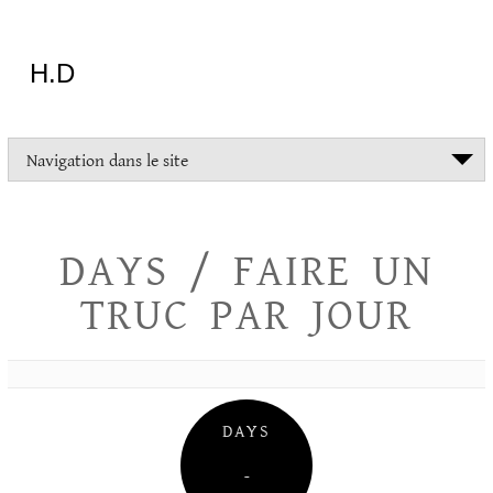
Aller
au
contenu
H.D
"Dans
Navigation dans le site
la
vie
on
devrait
DAYS / FAIRE UN
tout
essayer
TRUC PAR JOUR
sauf
l'inceste
et
la
danse
folklorique"
DAYS
Christopher
Lee
–