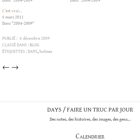
Dans "2004-2009"
Dans "2004-2009"
C’est vrai…
5 mars 2011
Dans "2004-2009"
PUBLIÉ :
6 décembre 2009
CLASSÉ DANS :
BLOG
ÉTIQUETTES :
DAYS
,
holmes
Articles
←
→
dans
cette
catégorie
DAYS / FAIRE UN TRUC PAR JOUR
Des notes, des histoires, des images, des gens…
Calendrier