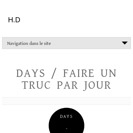
Aller
au
contenu
H.D
"Dans
Navigation dans le site
la
vie
on
devrait
DAYS / FAIRE UN
tout
essayer
TRUC PAR JOUR
sauf
l'inceste
et
la
danse
folklorique"
DAYS
Christopher
Lee
–