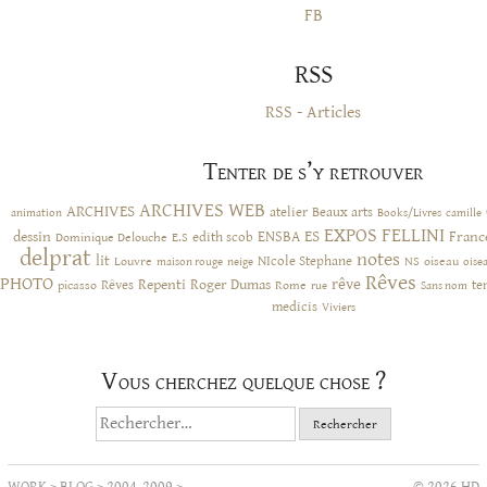
FB
RSS
RSS - Articles
Tenter de s’y retrouver
ARCHIVES WEB
ARCHIVES
atelier
Beaux arts
animation
Books/Livres
camille
EXPOS
FELLINI
ES
dessin
ENSBA
Franc
Dominique Delouche
edith scob
E.S
delprat
notes
lit
NIcole Stephane
NS
Louvre
neige
oiseau
maison rouge
oise
Rêves
PHOTO
rêve
Rêves
Repenti
Roger Dumas
picasso
Rome
te
rue
Sans nom
medicis
Viviers
Vous cherchez quelque chose ?
Rechercher :