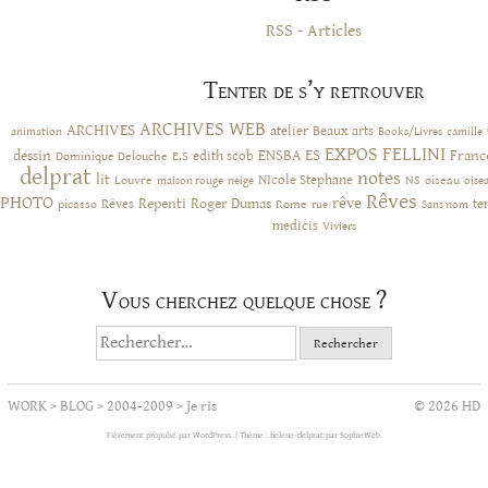
RSS - Articles
Tenter de s’y retrouver
ARCHIVES WEB
ARCHIVES
atelier
Beaux arts
animation
Books/Livres
camille
EXPOS
FELLINI
ES
dessin
ENSBA
Franc
Dominique Delouche
edith scob
E.S
delprat
notes
lit
NIcole Stephane
NS
Louvre
neige
oiseau
maison rouge
oise
Rêves
PHOTO
rêve
Rêves
Repenti
Roger Dumas
picasso
Rome
te
rue
Sans nom
medicis
Viviers
Vous cherchez quelque chose ?
Rechercher :
WORK
>
BLOG
>
2004-2009
>
Je ris
© 2026 HD
Fièrement propulsé par WordPress.
|
Thème : helene-delprat par
SophieWeb
.