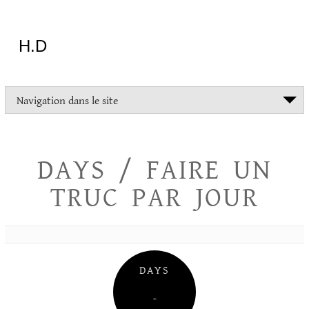
Aller
au
contenu
H.D
"Dans
Navigation dans le site
la
vie
on
devrait
DAYS / FAIRE UN
tout
essayer
TRUC PAR JOUR
sauf
l'inceste
et
la
danse
folklorique"
DAYS
Christopher
Lee
–