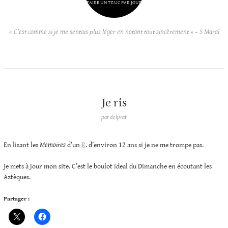
FAIRE UN TRUC PAR JOUR
« C’est comme si je me sentais plus léger en notant tout sincèrement » – S Maraï
Je ris
par
delprat
En lisant les
Memoires
d’un
R
. d’environ 12 ans si je ne me trompe pas.
Je mets à jour mon site. C’est le boulot ideal du Dimanche en écoutant les
Aztèques.
Partager :