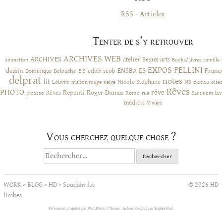
RSS - Articles
Tenter de s’y retrouver
ARCHIVES WEB
ARCHIVES
atelier
Beaux arts
animation
Books/Livres
camille
EXPOS
FELLINI
ES
dessin
ENSBA
Franc
Dominique Delouche
edith scob
E.S
delprat
notes
lit
NIcole Stephane
NS
Louvre
neige
oiseau
maison rouge
oise
Rêves
PHOTO
rêve
Rêves
Repenti
Roger Dumas
picasso
Rome
te
rue
Sans nom
medicis
Viviers
Vous cherchez quelque chose ?
Rechercher :
WORK
>
BLOG
>
HD
>
Soudain les
© 2026 HD
limbes
Fièrement propulsé par WordPress.
|
Thème : helene-delprat par
SophieWeb
.