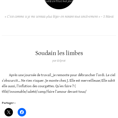
FAIRE UN TRUC PAR JOUR
« C’est comme si je me sentais plus léger en notant tout sincèrement » – S Maraï
Soudain les limbes
par
delprat
Après une journée de travail_je remonte pour débrancher l’ordi. Le ciel
s’obscurcit… Ne rien risquer. Je monte chez J. Elle est merveilleuse; Elle subit
elle aussi, l’inflation des courgettes. Qu’en faire ? (
t§lé/innomable/saleté/camp/faire l’amour devant tous/
Partager :