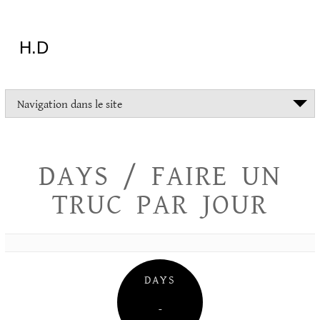
Aller
au
contenu
H.D
"Dans
Navigation dans le site
la
vie
on
devrait
DAYS / FAIRE UN
tout
essayer
TRUC PAR JOUR
sauf
l'inceste
et
la
danse
folklorique"
DAYS
Christopher
Lee
–