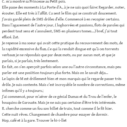
C. m’a montré sa Princesse au Petit pois.
Elle passe des moments à La Porte d’A., à je ne sais quoi faire: Regarder, noter,
écouter. Elle est très à l’affût. Ca sent le film qui se construit doucement.
J’avais gardé plein de SMS drôles d’elle. Commencé à en recopier certains.
Dans l’agacement de l’autre jour, ( loghorrées et passions, flots de paroles qui
perdent tout sens et s’annulent, SMS en plusieurs tomes….) bref, j’ai tout
effacé. Zut.
Je repense à ma soeur qui avait cette pratique du recouvrement des mots, de
la rapidité excessive du flux..Ce qui la rendait dingue est qu’à ces torrents
verbaux je ne répondais que par deux mots, ou par aucun mot, et que je
parlais, si je parlais, très lentement.
En fait, on s’en aperçoit parfois selon une ou l’autre circonstance, mais peu
parler est une posiition toujours plus forte. Mais on le savait déja…
Le lapin de M est drôlement bien et mon marquis qui le regarde passer très
drôle. Je suis contente. Mais c’est incroyable le nombre de corrections, même
infimes qu’il y a toujours.;
J’ai commencé, pour m’aérer de ce génial Dumas et du Trou de l’enfer, le
bouquins de Garouste. Mais je ne suis pas certaine d’être très intéressée.
R. cherche comme un fou son billet de train, tout comme il le fit hier.
Cette nuit rêves. Changement de chambre pour essayer de dormir.
Hop, café et à la gare. Trouver le bi-i-llet