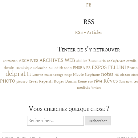
FB
RSS
RSS - Articles
Tenter de s’y retrouver
ARCHIVES WEB
ARCHIVES
atelier
Beaux arts
animation
Books/Livres
camille
EXPOS
FELLINI
ES
dessin
ENSBA
Franc
Dominique Delouche
edith scob
E.S
delprat
notes
lit
NIcole Stephane
NS
Louvre
neige
oiseau
maison rouge
oise
Rêves
PHOTO
rêve
Rêves
Repenti
Roger Dumas
picasso
Rome
te
rue
Sans nom
medicis
Viviers
Vous cherchez quelque chose ?
Rechercher :