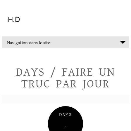
Aller
au
contenu
H.D
"Dans
Navigation dans le site
la
vie
on
devrait
DAYS / FAIRE UN
tout
essayer
TRUC PAR JOUR
sauf
l'inceste
et
la
danse
folklorique"
DAYS
Christopher
Lee
–