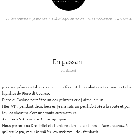
FAIRE UN TRUC PAR JOUR
« C’est comme si je me sentais plus léger en notant tout sincèrement » – S Maraï
En passant
par
delprat
je crois qu’un des tableaux que je préfère est le combat des Centaures et des
lapithes de Piero di Cosimo.
Piero di Cosimo peut être un des peintres que j’aime le plus.
Hier VTT pendant deux heures. Je me suis un peu habituée à la route et par
ici, les chemins c’est une toute autre affaire.
Arrivée à S.A puis R et C me rejoignent.
Nous partons au Droubliei et chantons dans la voitures »
Nous mettrons le
grill sur le feu, et sur le grill les -es cotelettes…
de Offenbach