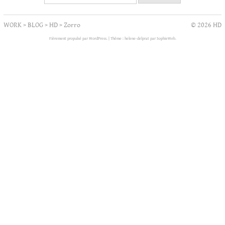
WORK
>
BLOG
>
HD
>
Zorro
© 2026 HD
Fièrement propulsé par WordPress.
|
Thème : helene-delprat par
SophieWeb
.