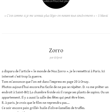
FAIRE UN TRUC PAR JOUR
« C’est comme si je me sentais plus léger en notant tout sincèrement » – S Maraï
Zorro
par
delprat
a disparu de l’article « le monde de Noa Zorro ». je le remettrai à Paris. Ici
internet c’est trop la guerre.
Tom m’annonce que l’on est dans l’express en page 20 à Orsay.
Photos aujourd’hui encore.Pas facile de ne pas se répéter. D. va me prêter un
endroit à Saint-BO; La chambre froide où il range ses plants de sapins. Ou un
appartement. Il y a aussi la salle des fêtes qui peut être bien.
R. à paris. Je crois que le film ne reprendra pas….
Ce soir encore pain grillé+ huile d’olive+lamelles de truffes.