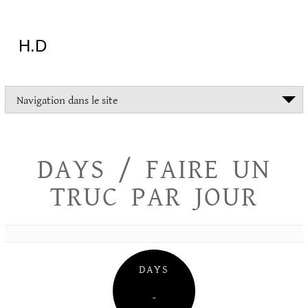
Aller
au
contenu
H.D
"Dans
Navigation dans le site
la
vie
on
devrait
DAYS / FAIRE UN
tout
essayer
TRUC PAR JOUR
sauf
l'inceste
et
la
danse
folklorique"
DAYS
Christopher
Lee
–