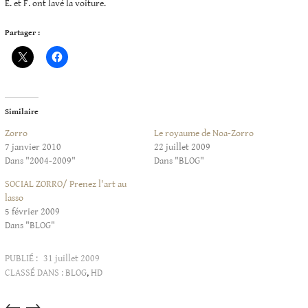
E. et F. ont lavé la voiture.
Partager :
Similaire
Zorro
Le royaume de Noa-Zorro
7 janvier 2010
22 juillet 2009
Dans "2004-2009"
Dans "BLOG"
SOCIAL ZORRO/ Prenez l'art au
lasso
5 février 2009
Dans "BLOG"
PUBLIÉ :
31 juillet 2009
CLASSÉ DANS :
BLOG
,
HD
Articles
←
→