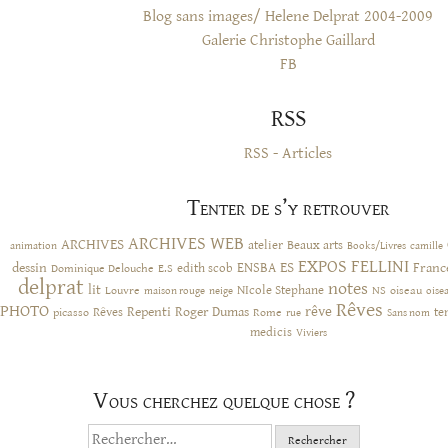
Blog sans images/ Helene Delprat 2004-2009
Galerie Christophe Gaillard
FB
RSS
RSS - Articles
Tenter de s’y retrouver
ARCHIVES WEB
ARCHIVES
atelier
Beaux arts
animation
Books/Livres
camille
EXPOS
FELLINI
ES
dessin
ENSBA
Franc
Dominique Delouche
edith scob
E.S
delprat
notes
lit
NIcole Stephane
NS
Louvre
neige
oiseau
maison rouge
oise
Rêves
PHOTO
rêve
Rêves
Repenti
Roger Dumas
picasso
Rome
te
rue
Sans nom
medicis
Viviers
Vous cherchez quelque chose ?
Rechercher :