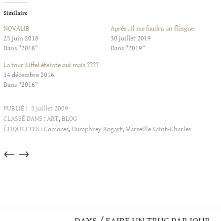
Similaire
NOVALIB
Après…il me faudra un flingue
23 juin 2018
30 juillet 2019
Dans "2018"
Dans "2019"
La tour Eiffel éteinte oui mais ????
14 décembre 2016
Dans "2016"
PUBLIÉ :
3 juillet 2009
CLASSÉ DANS :
ART
,
BLOG
ÉTIQUETTES :
Comores
,
Humphrey Bogart
,
Marseille Saint-Charles
Articles
←
→
dans
cette
catégorie