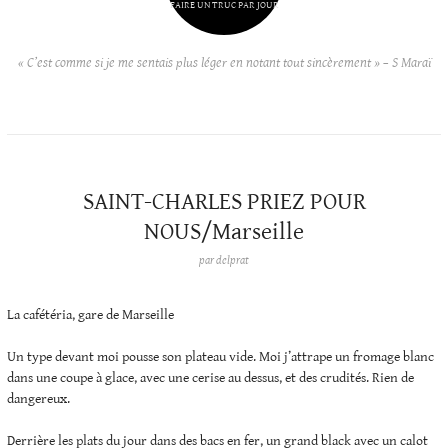
FAIRE UN TRUC PAR JOUR
« C’est comme si je me sentais plus léger en notant tout sincèrement » – S Maraï
SAINT-CHARLES PRIEZ POUR
NOUS/Marseille
par
delprat
La cafétéria, gare de Marseille
Un type devant moi pousse son plateau vide. Moi j’attrape un fromage blanc
dans une coupe à glace, avec une cerise au dessus, et des crudités. Rien de
dangereux.
Derrière les plats du jour dans des bacs en fer, un grand black avec un calot