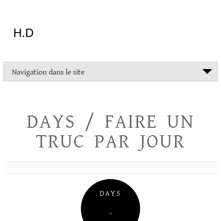
Aller
au
contenu
H.D
"Dans
Navigation dans le site
la
vie
on
devrait
DAYS / FAIRE UN
tout
essayer
TRUC PAR JOUR
sauf
l'inceste
et
la
danse
folklorique"
DAYS
Christopher
Lee
–