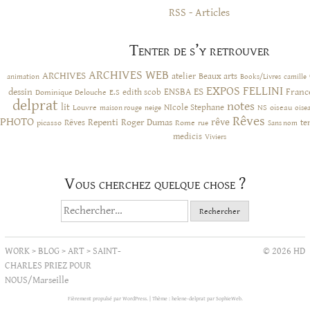
RSS - Articles
Tenter de s’y retrouver
ARCHIVES WEB
ARCHIVES
atelier
Beaux arts
animation
Books/Livres
camille
EXPOS
FELLINI
ES
dessin
ENSBA
Franc
Dominique Delouche
edith scob
E.S
delprat
notes
lit
NIcole Stephane
NS
Louvre
neige
oiseau
maison rouge
oise
Rêves
PHOTO
rêve
Rêves
Repenti
Roger Dumas
picasso
Rome
te
rue
Sans nom
medicis
Viviers
Vous cherchez quelque chose ?
Rechercher :
WORK
>
BLOG
>
ART
>
SAINT-
© 2026 HD
CHARLES PRIEZ POUR
NOUS/Marseille
Fièrement propulsé par WordPress.
|
Thème : helene-delprat par
SophieWeb
.