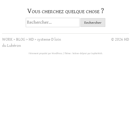
Vous cherchez quelque chose ?
Rechercher :
WORK
>
BLOG
>
HD
>
systeme D loin
© 2026 HD
du Lubéron
Fièrement propulsé par WordPress.
|
Thème : helene-delprat par
SophieWeb
.