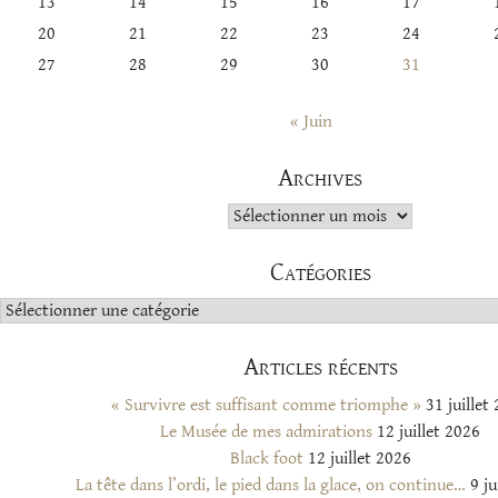
13
14
15
16
17
20
21
22
23
24
27
28
29
30
31
« Juin
Archives
Archives
Catégories
Catégories
Articles récents
« Survivre est suffisant comme triomphe »
31 juillet
Le Musée de mes admirations
12 juillet 2026
Black foot
12 juillet 2026
La tête dans l’ordi, le pied dans la glace, on continue…
9 ju