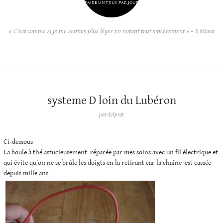
FAIRE UN TRUC PAR JOUR
« C’est comme si je me sentais plus léger en notant tout sincèrement » – S Maraï
systeme D loin du Lubéron
par
delprat
Ci-dessous
La boule à thé astucieusement réparée par mes soins avec un fil électrique et
qui évite qu’on ne se brûle les doigts en la retirant car la chaîne est cassée
depuis mille ans