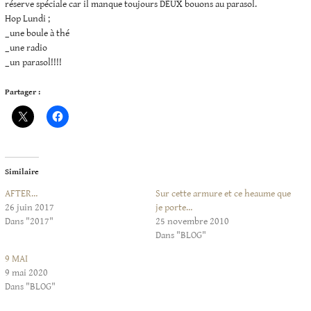
réserve spéciale car il manque toujours DEUX bouons au parasol.
Hop Lundi ;
_une boule à thé
_une radio
_un parasol!!!!
Partager :
Similaire
AFTER…
Sur cette armure et ce heaume que
26 juin 2017
je porte…
Dans "2017"
25 novembre 2010
Dans "BLOG"
9 MAI
9 mai 2020
Dans "BLOG"