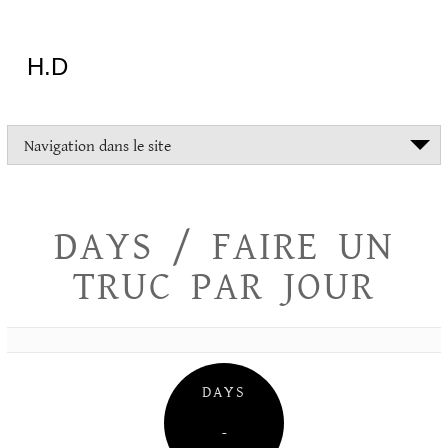
Aller
au
contenu
H.D
"Dans
Navigation dans le site
la
vie
on
devrait
DAYS / FAIRE UN
tout
essayer
TRUC PAR JOUR
sauf
l'inceste
et
la
danse
folklorique"
DAYS
Christopher
Lee
–