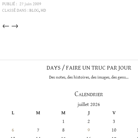
PUBLIÉ :
27 juin 2009
CLASSÉ DANS :
BLOG
,
HD
Articles
←
→
dans
cette
catégorie
DAYS / FAIRE UN TRUC PAR JOUR
Des notes, des histoires, des images, des gens…
Calendrier
juillet 2026
L
M
M
J
V
1
2
3
6
7
8
9
10