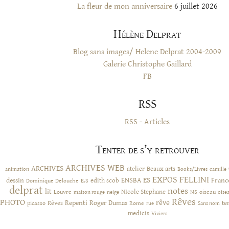
La fleur de mon anniversaire
6 juillet 2026
Hélène Delprat
Blog sans images/ Helene Delprat 2004-2009
Galerie Christophe Gaillard
FB
RSS
RSS - Articles
Tenter de s’y retrouver
ARCHIVES WEB
ARCHIVES
atelier
Beaux arts
animation
Books/Livres
camille
EXPOS
FELLINI
ES
dessin
ENSBA
Franc
Dominique Delouche
edith scob
E.S
delprat
notes
lit
NIcole Stephane
NS
Louvre
neige
oiseau
maison rouge
oise
Rêves
PHOTO
rêve
Rêves
Repenti
Roger Dumas
picasso
Rome
te
rue
Sans nom
medicis
Viviers