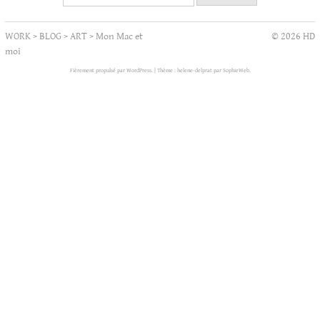
WORK
>
BLOG
>
ART
>
Mon Mac et
© 2026 HD
moi
Fièrement propulsé par WordPress.
|
Thème : helene-delprat par
SophieWeb
.