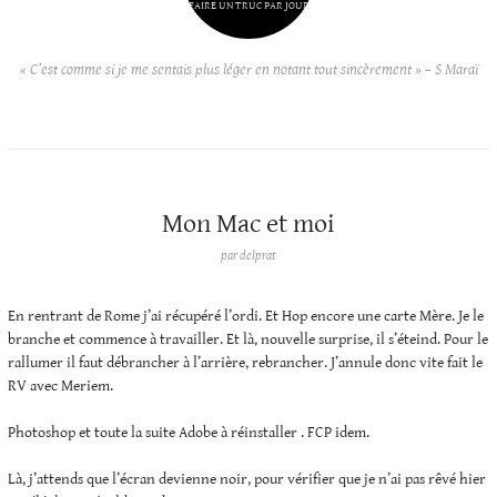
FAIRE UN TRUC PAR JOUR
« C’est comme si je me sentais plus léger en notant tout sincèrement » – S Maraï
Mon Mac et moi
par
delprat
En rentrant de Rome j’ai récupéré l’ordi. Et Hop encore une carte Mère. Je le
branche et commence à travailler. Et là, nouvelle surprise, il s’éteind. Pour le
rallumer il faut débrancher à l’arrière, rebrancher. J’annule donc vite fait le
RV avec Meriem.
Photoshop et toute la suite Adobe à réinstaller . FCP idem.
Là, j’attends que l’écran devienne noir, pour vérifier que je n’ai pas rêvé hier