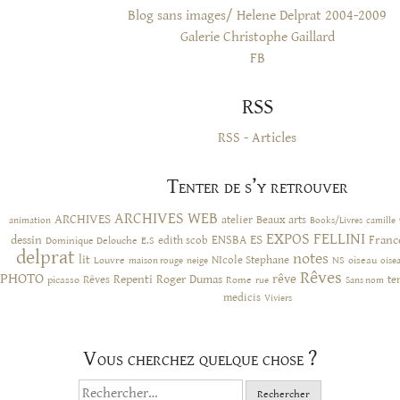
Blog sans images/ Helene Delprat 2004-2009
Galerie Christophe Gaillard
FB
RSS
RSS - Articles
Tenter de s’y retrouver
ARCHIVES WEB
ARCHIVES
atelier
Beaux arts
animation
Books/Livres
camille
EXPOS
FELLINI
ES
dessin
ENSBA
Franc
Dominique Delouche
edith scob
E.S
delprat
notes
lit
NIcole Stephane
NS
Louvre
neige
oiseau
maison rouge
oise
Rêves
PHOTO
rêve
Rêves
Repenti
Roger Dumas
picasso
Rome
te
rue
Sans nom
medicis
Viviers
Vous cherchez quelque chose ?
Rechercher :