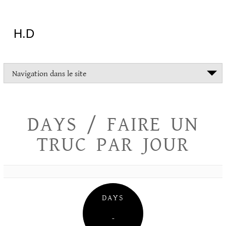
Aller
au
contenu
H.D
"Dans
Navigation dans le site
la
vie
on
devrait
DAYS / FAIRE UN
tout
essayer
TRUC PAR JOUR
sauf
l'inceste
et
la
danse
folklorique"
DAYS
Christopher
Lee
–