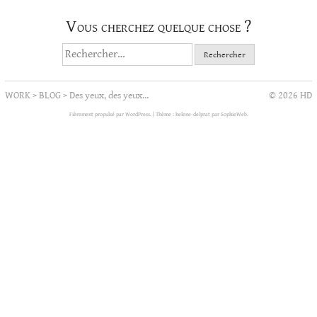
Vous cherchez quelque chose ?
Rechercher :
WORK
>
BLOG
>
Des yeux, des yeux…
© 2026 HD
Fièrement propulsé par WordPress.
|
Thème : helene-delprat par
SophieWeb
.