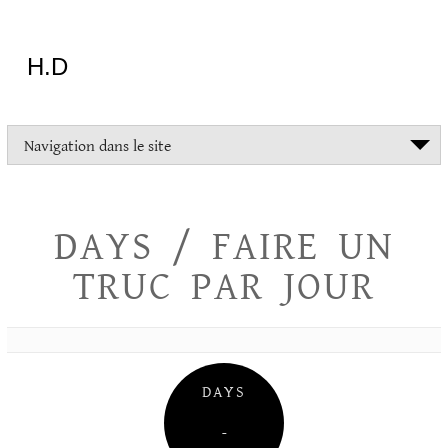
Aller
au
contenu
H.D
"Dans
Navigation dans le site
la
vie
on
devrait
DAYS / FAIRE UN
tout
essayer
TRUC PAR JOUR
sauf
l'inceste
et
la
danse
folklorique"
DAYS
Christopher
Lee
–