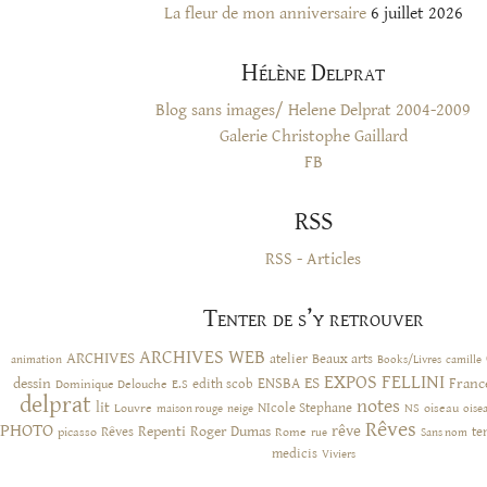
La fleur de mon anniversaire
6 juillet 2026
Hélène Delprat
Blog sans images/ Helene Delprat 2004-2009
Galerie Christophe Gaillard
FB
RSS
RSS - Articles
Tenter de s’y retrouver
ARCHIVES WEB
ARCHIVES
atelier
Beaux arts
animation
Books/Livres
camille
EXPOS
FELLINI
ES
dessin
ENSBA
Franc
Dominique Delouche
edith scob
E.S
delprat
notes
lit
NIcole Stephane
NS
Louvre
neige
oiseau
maison rouge
oise
Rêves
PHOTO
rêve
Rêves
Repenti
Roger Dumas
picasso
Rome
te
rue
Sans nom
medicis
Viviers