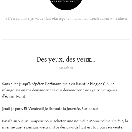
FAIRE UN TRUC PAR JOUR
« C’est comme si je me sentais plus léger en notant tout sincèrement » – S Maraï
Des yeux, des yeux…
par
delprat
Sans aller jusqu’à répéter Hoffmann mais en lisant le blog de C.A , je
m’angoisse en me demandant ce que deviendront nos yeux mangeurs
d’écran. Point.
Jeudi je pars. Et Vendredi je lis toute la journée. Sur de sur.
Passée au Vieux Campeur pour acheter une nouvelle Mono-palme. En fait, la
mienne que je pensais vieux matos des pays de l’Est est toujours en vente.