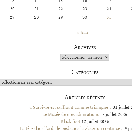
13
14
15
16
17
20
21
22
23
24
27
28
29
30
31
« Juin
Archives
Archives
Catégories
Catégories
Articles récents
« Survivre est suffisant comme triomphe »
31 juillet
Le Musée de mes admirations
12 juillet 2026
Black foot
12 juillet 2026
La tête dans l’ordi, le pied dans la glace, on continue…
9 ju