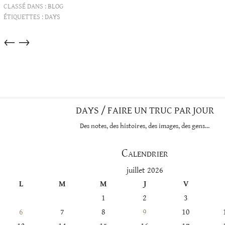
CLASSÉ DANS :
BLOG
ÉTIQUETTES :
DAYS
Articles
←
→
dans
cette
catégorie
DAYS / FAIRE UN TRUC PAR JOUR
Des notes, des histoires, des images, des gens…
Calendrier
juillet 2026
L
M
M
J
V
1
2
3
6
7
8
9
10