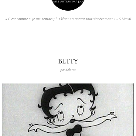
FAIRE UN TRUC PAR JOUR
« C’est comme si je me sentais plus léger en notant tout sincèrement » – S Maraï
BETTY
par
delprat