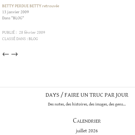
BETTY PERDUE BETTY retrouvée
13 janvier 2009
Dans "BLOG"
PUBLIÉ :
28 février 2009
CLASSÉ DANS :
BLOG
Articles
←
→
dans
cette
catégorie
DAYS / FAIRE UN TRUC PAR JOUR
Des notes, des histoires, des images, des gens…
Calendrier
juillet 2026