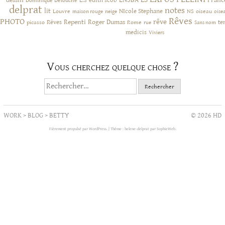
dessin
ENSBA
Franc
Dominique Delouche
edith scob
E.S
delprat
notes
lit
NIcole Stephane
NS
Louvre
neige
oiseau
maison rouge
oise
Rêves
PHOTO
rêve
Rêves
Repenti
Roger Dumas
picasso
Rome
te
rue
Sans nom
medicis
Viviers
Vous cherchez quelque chose ?
Rechercher :
WORK
>
BLOG
>
BETTY
© 2026 HD
Fièrement propulsé par WordPress.
|
Thème : helene-delprat par
SophieWeb
.