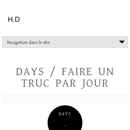
Aller
au
contenu
H.D
"Dans
Navigation dans le site
la
vie
on
devrait
DAYS / FAIRE UN
tout
essayer
TRUC PAR JOUR
sauf
l'inceste
et
la
danse
folklorique"
DAYS
Christopher
Lee
–