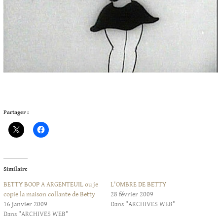
Partager :
Similaire
BETTY BOOP A ARGENTEUIL ou je
L'OMBRE DE BETTY
copie la maison collante de Betty
28 février 2009
16 janvier 2009
Dans "ARCHIVES WEB"
Dans "ARCHIVES WEB"