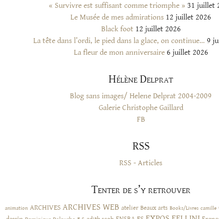
« Survivre est suffisant comme triomphe »
31 juillet
Le Musée de mes admirations
12 juillet 2026
Black foot
12 juillet 2026
La tête dans l’ordi, le pied dans la glace, on continue…
9 ju
La fleur de mon anniversaire
6 juillet 2026
Hélène Delprat
Blog sans images/ Helene Delprat 2004-2009
Galerie Christophe Gaillard
FB
RSS
RSS - Articles
Tenter de s’y retrouver
ARCHIVES WEB
ARCHIVES
atelier
Beaux arts
animation
Books/Livres
camille
EXPOS
FELLINI
ES