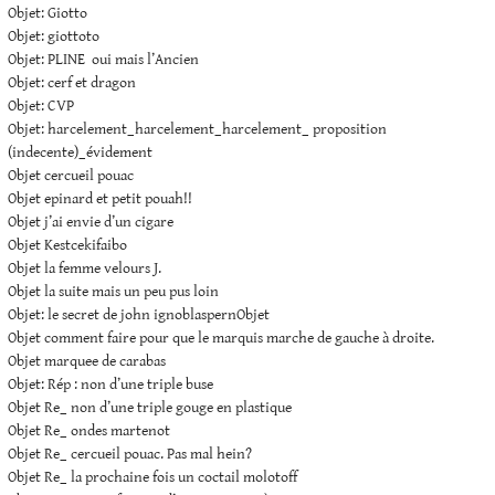
Objet: Giotto
Objet: giottoto
Objet: PLINE oui mais l’Ancien
Objet: cerf et dragon
Objet: CVP
Objet: harcelement_harcelement_harcelement_ proposition
(indecente)_évidement
Objet cercueil pouac
Objet epinard et petit pouah!!
Objet j’ai envie d’un cigare
Objet Kestcekifaibo
Objet la femme velours J.
Objet la suite mais un peu pus loin
Objet: le secret de john ignoblaspernObjet
Objet comment faire pour que le marquis marche de gauche à droite.
Objet marquee de carabas
Objet: Rép : non d’une triple buse
Objet Re_ non d’une triple gouge en plastique
Objet Re_ ondes martenot
Objet Re_ cercueil pouac. Pas mal hein?
Objet Re_ la prochaine fois un coctail molotoff