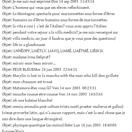
Objet: Je me suis mal exprimé Dim 14 sep 2003 11:43:14
Objet: L’homme qui veux que ses eleves reflechissent.
Objet: La Montagne, spectacle pour marionnettes sous forme d’êtres
Objet: humains ou d’êtres humains sous forme de marionnettes.
Objet: la vita e cosi ( c’est de l’italien? voua avez appris l’italien
Objet: pendant votre sejour a la villa medicis? je me suis renseigné sur
Objet: villa medicis, un jour il faudras que je vous pose des questions)
Objet: life in a glasshousse
Objet:: LNNÉOPY, LIAÉTLV, LIAVQ, LIAMÉ, LIAÉTMÉ, LIÉDCD.
Objet: madame Irma Delprat?
Objet: miroir mon beau miroir…
Objet: PEUR BLEUEMar 24 jun 2003 22:54:15
Objet: Marylin is lost in la mancha with the man who kill don grillote
Objet: mon chausson est troué
Objet: Matamore êtes vous là? Ven 14 nov 2003 00:23:31
Objet: mouche cousue etre cousue Ven 14 nov 2003 14:53:55
Objet: oh une baleine blanche!
Objet: omnia animalia post coîtum trista sunt( praeter mulieras et gallos)
(vieux proverbe latin, qui n’a aucun rapport, mais c’est la seul chose que je
sais dire dans une langue étrangère).
Objet: physique quantique (au moins) Date: Lun 16 jun 2003 18:40:05
Europe/Paris