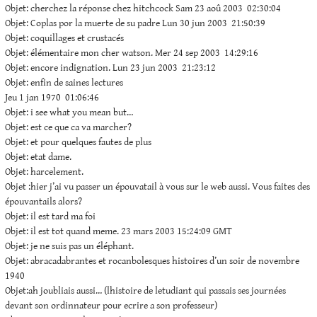
Objet: cherchez la réponse chez hitchcock Sam 23 aoû 2003 02:30:04
Objet: Coplas por la muerte de su padre Lun 30 jun 2003 21:50:39
Objet: coquillages et crustacés
Objet: élémentaire mon cher watson. Mer 24 sep 2003 14:29:16
Objet: encore indignation. Lun 23 jun 2003 21:23:12
Objet: enfin de saines lectures
Jeu 1 jan 1970 01:06:46
Objet: i see what you mean but…
Objet: est ce que ca va marcher?
Objet: et pour quelques fautes de plus
Objet: etat dame.
Objet: harcelement.
Objet :hier j’ai vu passer un épouvatail à vous sur le web aussi. Vous faites des
épouvantails alors?
Objet: il est tard ma foi
Objet: il est tot quand meme. 23 mars 2003 15:24:09 GMT
Objet: je ne suis pas un éléphant.
Objet: abracadabrantes et rocanbolesques histoires d’un soir de novembre
1940
Objet:ah joubliais aussi… (lhistoire de letudiant qui passais ses journées
devant son ordinnateur pour ecrire a son professeur)