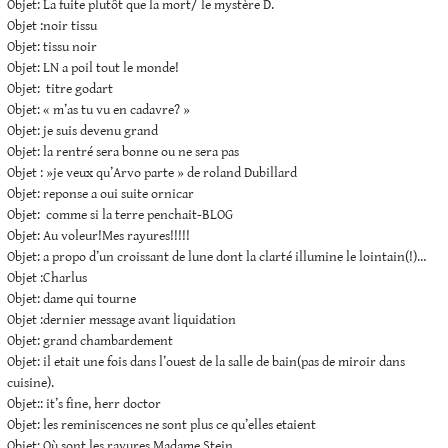
Objet: La fuite plutôt que la mort/ le mystère D.
Objet :noir tissu
Objet: tissu noir
Objet: LN a poil tout le monde!
Objet: titre godart
Objet: « m’as tu vu en cadavre? »
Objet: je suis devenu grand
Objet: la rentré sera bonne ou ne sera pas
Objet : »je veux qu’Arvo parte » de roland Dubillard
Objet: reponse a oui suite ornicar
Objet: comme si la terre penchait-BLOG
Objet: Au voleur!Mes rayures!!!!!
Objet: a propo d’un croissant de lune dont la clarté illumine le lointain(!)…
Objet :Charlus
Objet: dame qui tourne
Objet :dernier message avant liquidation
Objet: grand chambardement
Objet: il etait une fois dans l’ouest de la salle de bain(pas de miroir dans
cuisine).
Objet:: it’s fine, herr doctor
Objet: les reminiscences ne sont plus ce qu’elles etaient
Objet: Où sont les rayures Madame Stein