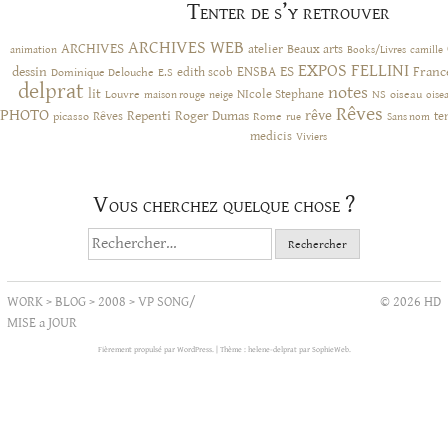
Tenter de s’y retrouver
ARCHIVES WEB
ARCHIVES
atelier
Beaux arts
animation
Books/Livres
camille
EXPOS
FELLINI
ES
dessin
ENSBA
Franc
Dominique Delouche
edith scob
E.S
delprat
notes
lit
NIcole Stephane
NS
Louvre
neige
oiseau
maison rouge
oise
Rêves
PHOTO
rêve
Rêves
Repenti
Roger Dumas
picasso
Rome
te
rue
Sans nom
medicis
Viviers
Vous cherchez quelque chose ?
Rechercher :
WORK
>
BLOG
>
2008
>
VP SONG/
© 2026 HD
MISE a JOUR
Fièrement propulsé par WordPress.
|
Thème : helene-delprat par
SophieWeb
.