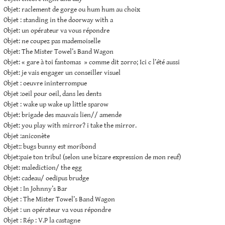
Objet: raclement de gorge ou hum hum au choix
Objet : standing in the doorway with a
Objet: un opérateur va vous répondre
Objet: ne coupez pas mademoiselle
Objet: The Mister Towel’s Band Wagon
Objet: « gare à toi fantomas » comme dit zorro; Ici c l’été aussi
Objet: je vais engager un conseiller visuel
Objet : oeuvre ininterrompue
Objet :oeil pour oeil, dans les dents
Objet : wake up wake up little sparow
Objet: brigade des mauvais lien// amende
Objet: you play with mirror? i take the mirror.
Objet :aniconète
Objet:: bugs bunny est moribond
Objet:paie ton tribu! (selon une bizare expression de mon reuf)
Objet: malediction/ the egg
Objet: cadeau/ oedipus brudge
Objet : In Johnny’s Bar
Objet : The Mister Towel’s Band Wagon
Objet : un opérateur va vous répondre
Objet : Rép : V.P la castagne