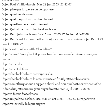
Objet: Paul Virilio du soir Mer 25 jun 2003 21:42:07
Objet: pire que la guerre du peloponese.
Objet: quartier de moon
Objet: quelque part sur un chemin vert
Objet: question bete a retardement.
Objet: Qui fait le malin, tombe dans le ravin.
Objet: Rép : je baisse le son Date: 5 avril 2003 17:36:26 GMT+02:00
Objet: Rép : c’est fou comme il est toujours tard quand même Objet: Rép : HOU
pourkoi HOU ??
Objet: c’est quoi le souffle Claudelien?
Objet: scene 1: marylin fait passer tout le monde en deuxieme année, en
traitre.
Objet: se perdre
Objet: secret défense
Objet: sherlock holmes est toujours la.
Objet: sherlock holmes le retour: suite et fin.Objet:: Sombre soirée
Objet: something about a tigger a shark and don quichotte or where is the
indians?Objet:: sono un gran bugardioDate: Ven 4 jul 2003 09:02:26
Objet:to freeze froze frosen
Objet: un polonais sobre.Date: Mar 28 oct 2003 10:57:59 Europe/Paris
Objet: voici willy le lapin angora