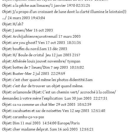
Objet: a la pêche aux limaces/1 janvier 1970 02:31:25
Objet: J/a propo d’un croissant de lune dont la clarté illumine le lointain(!)
…/ 24 mars 2003 19:43:04
Objet: H/ah?
Objet: J amen/Mer 15 oct 2003
Objet: Archijaibienreçuvotremail 17 mars 2003
Objet: are you ghost? Ven 17 oct 2003 18:31:35
Objet: bouffes du nord.Sam 13 déc 2003
Objet: H/ Boule de cristal Jeu 12 jun 2003 2157
objet: Athénée louis jouvet novembre/ tympan
Objet: bottes de 7 lieues/Dim 7 sep 2003 10:15:02
Objet: Buster-Mer 2 jul 2003 22:29:59
Objet: c’est cher quand même les photos didentité.Sam
Objet: c’est dur de trouver un objet quand même.
Objet: orlamonde Objet: C’est un chemin vert/ accroché à la colline/
demandez à votre mère l’explication Lun 30 jun 2003 22:27:31
Objet: ca va comme un chat Mer 29 oct 2003 10:52:39
Objet: cacahuetes et sac de noisettes Ven 12 sep 2003 12:51:40
Objet: caramba-ça-va-pas
Objet: Dim 11 mai 2003 14:34:00 Europe/Paris
Objet: cher madame delprat. Sam 16 aoû 2003 12:55:21