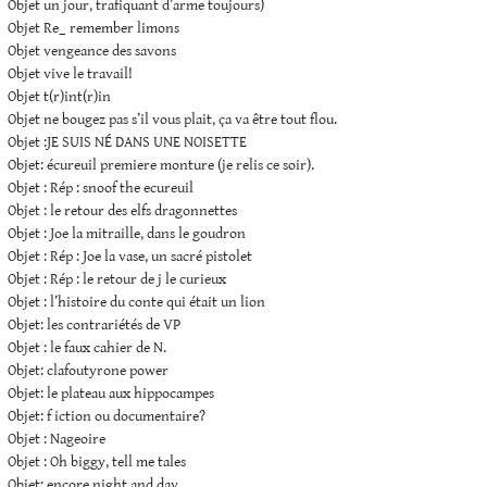
Objet un jour, trafiquant d’arme toujours)
Objet Re_ remember limons
Objet vengeance des savons
Objet vive le travail!
Objet t(r)int(r)in
Objet ne bougez pas s’il vous plait, ça va être tout flou.
Objet :JE SUIS NÉ DANS UNE NOISETTE
Objet: écureuil premiere monture (je relis ce soir).
Objet : Rép : snoof the ecureuil
Objet : le retour des elfs dragonnettes
Objet : Joe la mitraille, dans le goudron
Objet : Rép : Joe la vase, un sacré pistolet
Objet : Rép : le retour de j le curieux
Objet : l’histoire du conte qui était un lion
Objet: les contrariétés de VP
Objet : le faux cahier de N.
Objet: clafoutyrone power
Objet: le plateau aux hippocampes
Objet: f iction ou documentaire?
Objet : Nageoire
Objet : Oh biggy, tell me tales
Objet: encore night and day