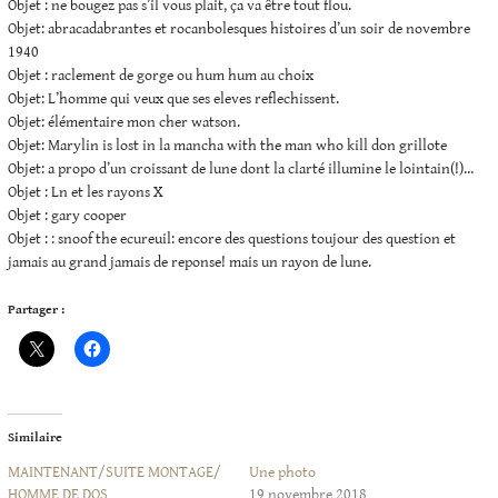
Objet : ne bougez pas s’il vous plait, ça va être tout flou.
Objet: abracadabrantes et rocanbolesques histoires d’un soir de novembre
1940
Objet : raclement de gorge ou hum hum au choix
Objet: L’homme qui veux que ses eleves reflechissent.
Objet: élémentaire mon cher watson.
Objet: Marylin is lost in la mancha with the man who kill don grillote
Objet: a propo d’un croissant de lune dont la clarté illumine le lointain(!)…
Objet : Ln et les rayons X
Objet : gary cooper
Objet : : snoof the ecureuil: encore des questions toujour des question et
jamais au grand jamais de reponse! mais un rayon de lune.
Partager :
Similaire
MAINTENANT/SUITE MONTAGE/
Une photo
HOMME DE DOS
19 novembre 2018