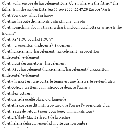
Objet: voila. encore du harcelement.Date: Objet: where is the father? the
father is in the garden.Date: Jeu 11 sep 2003 22:47:28 Europe/Paris
Objet:You know what i’m happy
Objet:sur la route de menphis… pin pin pin pin pin
Objet: something about a tigger a shark and don quichotte or where is the
indians?
Objet: Re/ HOU pourkoi HOU ??
Objet _ proposition (indecente)_évidement_
Objet harcelement_harcelement_harcelement_ proposition
(indecente)_évidement
Objet piqué des annetons_ harcelement
Objet: Rép : harcelement/harcelement/harcelement/ proposition
(indecente)/évidement
Objet « la mort est une porte, le temps est une fenetre, je reviendrais »
Objet Objet: « un tiens vaut mieux que deux tu l’auras »
Objet alea jacta est
Objet dante le guelfe blanc d’orlamonde
Objet et le corbeau dit mais trop tard que l’on ne l’y prendrais plus.
Objet je suis de retour ( pour vous jouez un mauvais tour)
Objet LN/Jlady Mac Beth sort de la piscine
Objet helene delprat, repond plus vite que son ombre