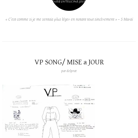
FAIRE UN TRUC PAR JOUR
« C’est comme si je me sentais plus léger en notant tout sincèrement » – S Maraï
VP SONG/ MISE a JOUR
par
delprat