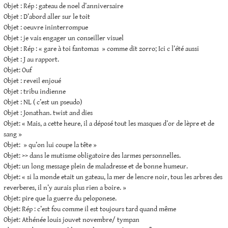
Objet : Rép : gateau de noel d’anniversaire
Objet : D’abord aller sur le toit
Objet : oeuvre ininterrompue
Objet : je vais engager un conseiller visuel
Objet : Rép : « gare à toi fantomas » comme dit zorro; Ici c l’été aussi
Objet : J au rapport.
Objet: Ouf
Objet : reveil enjoué
Objet : tribu indienne
Objet : NL ( c’est un pseudo)
Objet : Jonathan. twist and dies
Objet: « Mais, a cette heure, il a déposé tout les masques d’or de lèpre et de
sang »
Objet: » qu’on lui coupe la tête »
Objet: >> dans le mutisme obligatoire des larmes personnelles.
Objet: un long message plein de maladresse et de bonne humeur.
Objet: « si la monde etait un gateau, la mer de lencre noir, tous les arbres des
reverberes, il n’y aurais plus rien a boire. »
Objet: pire que la guerre du peloponese.
Objet: Rép : c’est fou comme il est toujours tard quand même
Objet: Athénée louis jouvet novembre/ tympan