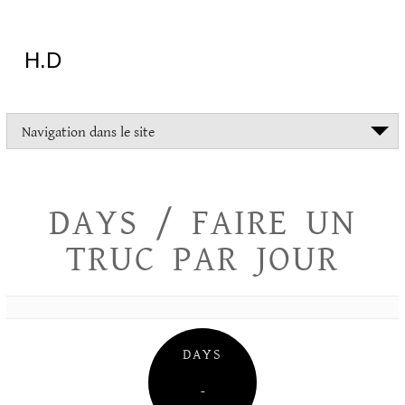
Aller
au
contenu
H.D
"Dans
Navigation dans le site
la
vie
on
devrait
DAYS / FAIRE UN
tout
essayer
TRUC PAR JOUR
sauf
l'inceste
et
la
danse
folklorique"
DAYS
Christopher
Lee
–