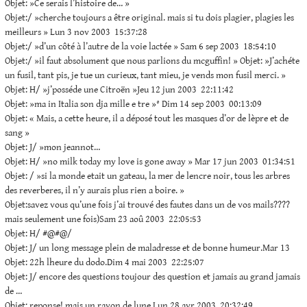
Objet: »Ce serais l’histoire de… »
Objet:/ »cherche toujours a être original. mais si tu dois plagier, plagies les
meilleurs » Lun 3 nov 2003 15:37:28
Objet:/ »d’un côté à l’autre de la voie lactée » Sam 6 sep 2003 18:54:10
Objet:/ »il faut absolument que nous parlions du mcguffin! » Objet: »J’achéte
un fusil, tant pis, je tue un curieux, tant mieu, je vends mon fusil merci. »
Objet: H/ »j’posséde une Citroën »Jeu 12 jun 2003 22:11:42
Objet: »ma in Italia son dja mille e tre »° Dim 14 sep 2003 00:13:09
Objet: « Mais, a cette heure, il a déposé tout les masques d’or de lèpre et de
sang »
Objet: J/ »mon jeannot…
Objet: H/ »no milk today my love is gone away » Mar 17 jun 2003 01:34:51
Objet: / »si la monde etait un gateau, la mer de lencre noir, tous les arbres
des reverberes, il n’y aurais plus rien a boire. »
Objet:savez vous qu’une fois j’ai trouvé des fautes dans un de vos mails????
mais seulement une fois)Sam 23 aoû 2003 22:05:53
Objet: H/ #@#@/
Objet: J/ un long message plein de maladresse et de bonne humeur.Mar 13
Objet: 22h lheure du dodo.Dim 4 mai 2003 22:25:07
Objet: J/ encore des questions toujour des question et jamais au grand jamais
de …
Objet: reponse! mais un rayon de lune.Lun 28 avr 2003 20:32:49