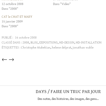
12 octobre 2008
Dans "Video"
Dans "2008"
CAT le CHAT ET MARY
15 janvier 2009
Dans "2008"
PUBLIÉ :
16 octobre 2008
CLASSÉ DANS :
2008
,
BLOG
,
EXPOSITIONS
,
HD-DESSIN
,
HD-INSTALLATION
ÉTIQUETTES :
Christophe Atabekian
,
helene delprat
,
jonathan wable
Articles
←
→
dans
cette
catégorie
DAYS / FAIRE UN TRUC PAR JOUR
Des notes, des histoires, des images, des gens…