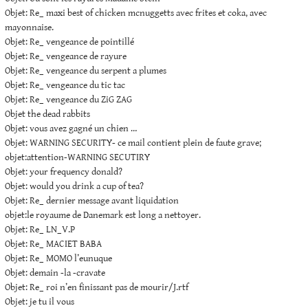
Objet: Re_ maxi best of chicken mcnuggetts avec frites et coka, avec
mayonnaise.
Objet: Re_ vengeance de pointillé
Objet: Re_ vengeance de rayure
Objet: Re_ vengeance du serpent a plumes
Objet: Re_ vengeance du tic tac
Objet: Re_ vengeance du ZiG ZAG
Objet the dead rabbits
Objet: vous avez gagné un chien …
Objet: WARNING SECURITY- ce mail contient plein de faute grave;
objet:attention-WARNING SECUTIRY
Objet: your frequency donald?
Objet: would you drink a cup of tea?
Objet: Re_ dernier message avant liquidation
objet:le royaume de Danemark est long a nettoyer.
Objet: Re_ LN_V.P
Objet: Re_ MACIET BABA
Objet: Re_ MOMO l’eunuque
Objet: demain -la -cravate
Objet: Re_ roi n’en finissant pas de mourir/J.rtf
Objet: je tu il vous