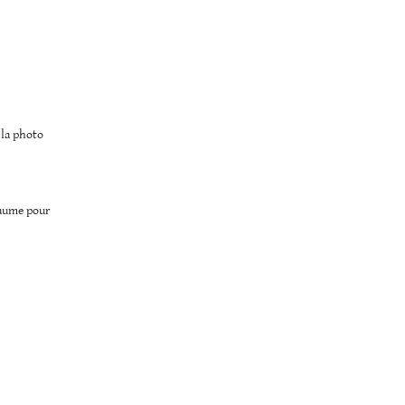
 la photo
laume pour