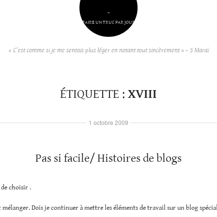
–
FAIRE UN TRUC PAR JOUR
« C’est comme si je me sentais plus léger en notant tout sincèrement » – S Maraï
ÉTIQUETTE :
XVIII
1 octobre 2009
Pas si facile/ Histoires de blogs
 de choisir .
t mélanger. Dois je continuer à mettre les éléments de travail sur un blog spécial;