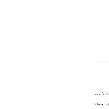
Christopher
Lee
Pas si facile
Dois-je tou