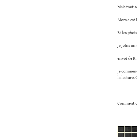
Mais tout se
Alors c’est
Et les phot
Je joins un
envoi de R.
Je commence
la lecture. 
Comment dri