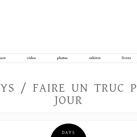
Aller
au
contenu
ture
video
photos
cahiers
livres
YS / FAIRE UN TRUC 
JOUR
DAYS