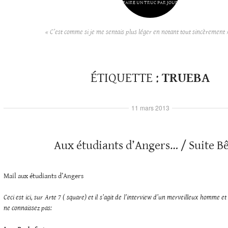
FAIRE UN TRUC PAR JOUR
« C’est comme si je me sentais plus léger en notant tout sincèrement 
ÉTIQUETTE :
TRUEBA
11 mars 2013
Aux étudiants d’Angers… / Suite Bê
Mail aux étudiants d’Angers
Ceci est ici, sur Arte 7 ( square) et il s’agit de l’interview d’un merveilleux homme e
ne connaissez pas: