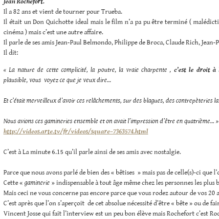
Jean Rochefort.
Il a 82 ans et vient de tourner pour Trueba.
Il était un Don Quichotte ideal mais le film n’a pa pu être terminé ( malédic
cinéma ) mais c’est une autre affaire.
Il parle de ses amis Jean-Paul Belmondo, Philippe de Broca, Claude Rich, Jean-
Il dit:
« La nature de cette complicité, la poutre, la vraie charpente ,
c’est le droit à
plausible, vous voyez ce que je veux dire…
Et c’était merveilleux d’avoir ces relâchements, sur des blagues, des contrepèteries 
Nous avions ces gamineries ensemble et on avait l’impression d’être en quatrième… »
http://videos.arte.tv/fr/videos/square–7363574.html
C’est à La minute 6.15 qu’il parle ainsi de ses amis avec nostalgie.
Parce que nous avons parlé de bien des « bêtises » mais pas de celle(s)-ci que l’
Cette «
gaminerie
» indispensable à tout âge même chez les personnes les plus b
Mais ceci ne vous concerne pas encore parce que vous rodez autour de vos 20 a
C’est après que l’on s’aperçoit de cet absolue nécessité d’être « bête » ou de fai
Vincent Josse qui fait l’interview est un peu bon élève mais Rochefort c’est Ro