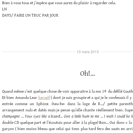
Bien à vous tous et j’espère que vous aurez du plaisir à regarder cela.
LN
DAYS/ FAIRE UN TRUC PAR JOUR
10 mars 2013
Oh!…
Quand même c’est quelque chose de voir apparaitre à la mn 19 du défilé Gaut
Et bien Amanda Lear
herself
( dont je suis groupie et a qui je le confessais il 
entrée comme un Sphinx -heu-be- dans la loge de R…/ petite parenthè
arrangement nuls et datés mais je pense qu’elle chante réellement bien. Sup
champagne
…
Your eyes like a lezard… Give a little hum to me … I wish I could be l
double CD quelque part et l’écoutais pour aller à la plage) Bon… Oui donc « la
garçon ( bien moins bbeau que celui qui 5mn plus tard fera des sauts en arr