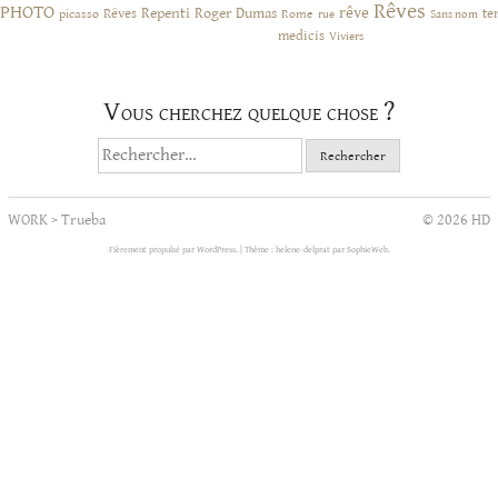
Rêves
PHOTO
rêve
Rêves
Repenti
Roger Dumas
picasso
Rome
te
rue
Sans nom
medicis
Viviers
Vous cherchez quelque chose ?
Rechercher :
WORK
>
Trueba
© 2026 HD
Fièrement propulsé par WordPress.
|
Thème : helene-delprat par
SophieWeb
.