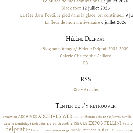
Le Musée de mes admirations
12 juillet 2026
Black foot
12 juillet 2026
La tête dans l’ordi, le pied dans la glace, on continue…
9 ju
La fleur de mon anniversaire
6 juillet 2026
Hélène Delprat
Blog sans images/ Helene Delprat 2004-2009
Galerie Christophe Gaillard
FB
RSS
RSS - Articles
Tenter de s’y retrouver
ARCHIVES WEB
ARCHIVES
atelier
Beaux arts
animation
Books/Livres
camille
EXPOS
FELLINI
ES
dessin
ENSBA
Franc
Dominique Delouche
edith scob
E.S
delprat
notes
lit
NIcole Stephane
NS
Louvre
neige
oiseau
maison rouge
oise