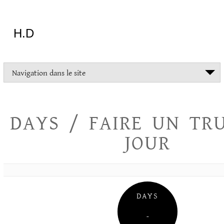
Aller
au
contenu
H.D
"Dans
Navigation dans le site
la
vie
on
devrait
DAYS / FAIRE UN TR
tout
essayer
JOUR
sauf
l'inceste
et
la
danse
folklorique"
DAYS
Christopher
Lee
–