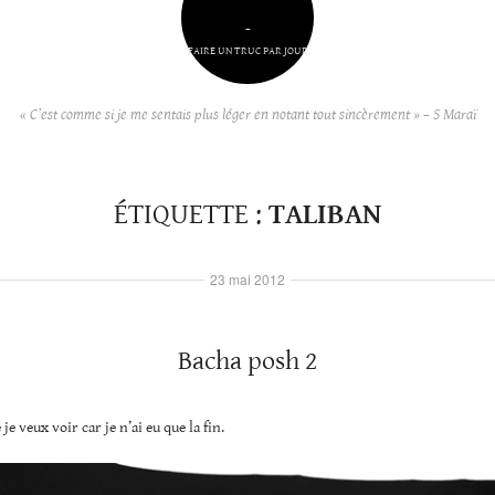
–
FAIRE UN TRUC PAR JOUR
« C’est comme si je me sentais plus léger en notant tout sincèrement » – S Maraï
ÉTIQUETTE :
TALIBAN
23 mai 2012
Bacha posh 2
je veux voir car je n’ai eu que la fin.