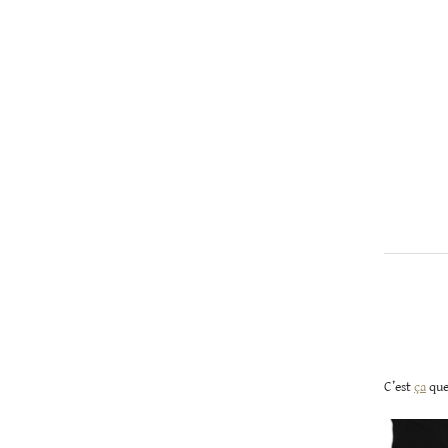
Christopher
Lee
C’est
ça
que 