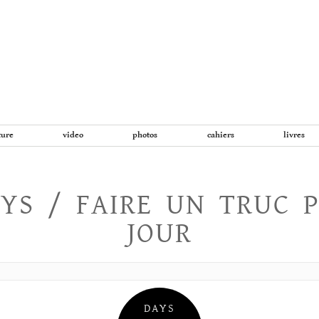
Aller
au
contenu
ture
video
photos
cahiers
livres
YS / FAIRE UN TRUC 
JOUR
DAYS