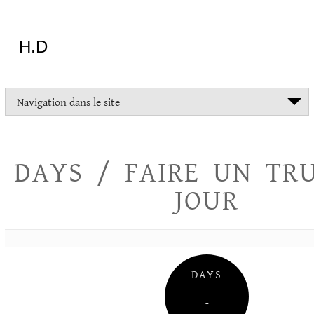
Aller
au
contenu
H.D
"Dans
Navigation dans le site
la
vie
on
devrait
DAYS / FAIRE UN TR
tout
essayer
JOUR
sauf
l'inceste
et
la
danse
folklorique"
DAYS
Christopher
Lee
–