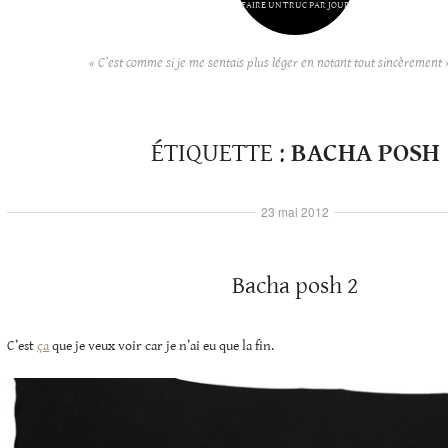
FAIRE UN TRUC PAR JOUR
« C’est comme si je me sentais plus léger en notant tout sincèrement 
ÉTIQUETTE :
BACHA POSH
23 mai 2012
Bacha posh 2
C’est
ça
que je veux voir car je n’ai eu que la fin.