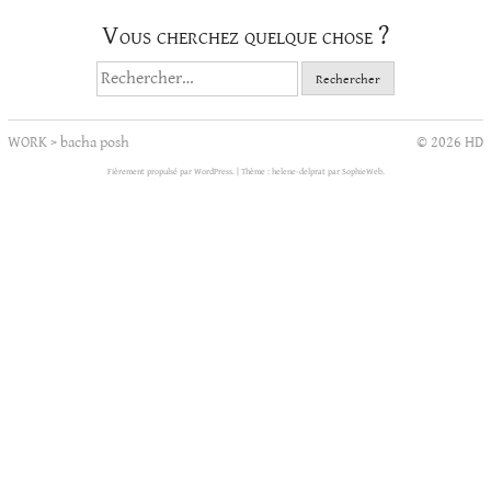
Vous cherchez quelque chose ?
Rechercher :
WORK
>
bacha posh
© 2026 HD
Fièrement propulsé par WordPress.
|
Thème : helene-delprat par
SophieWeb
.