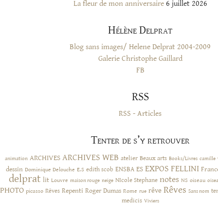
La fleur de mon anniversaire
6 juillet 2026
Hélène Delprat
Blog sans images/ Helene Delprat 2004-2009
Galerie Christophe Gaillard
FB
RSS
RSS - Articles
Tenter de s’y retrouver
ARCHIVES WEB
ARCHIVES
atelier
Beaux arts
animation
Books/Livres
camille
EXPOS
FELLINI
ES
dessin
ENSBA
Franc
Dominique Delouche
edith scob
E.S
delprat
notes
lit
NIcole Stephane
NS
Louvre
neige
oiseau
maison rouge
oise
Rêves
PHOTO
rêve
Rêves
Repenti
Roger Dumas
picasso
Rome
te
rue
Sans nom
medicis
Viviers