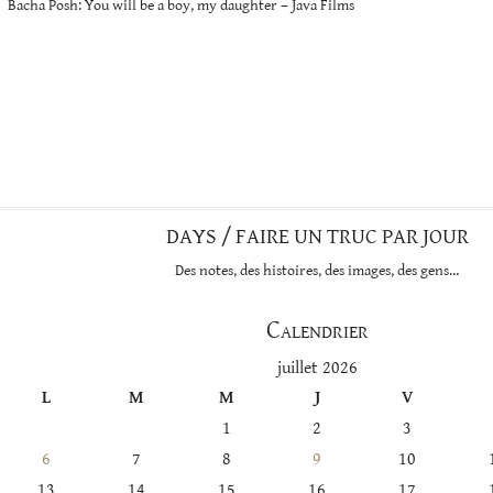
Bacha Posh: You will be a boy, my daughter – Java Films
DAYS / FAIRE UN TRUC PAR JOUR
Des notes, des histoires, des images, des gens…
Calendrier
juillet 2026
L
M
M
J
V
1
2
3
6
7
8
9
10
13
14
15
16
17