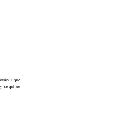
isophy »
que
hy
ce qui ne