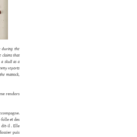
t during the
e claims that
 a skull as a
awny reports
 the mattock,
 me rendors
’accompagne.
 folle et des
it-il . Elle
dossier puis