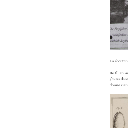
En écoutan
De fil en 
j’avais da
donne rien