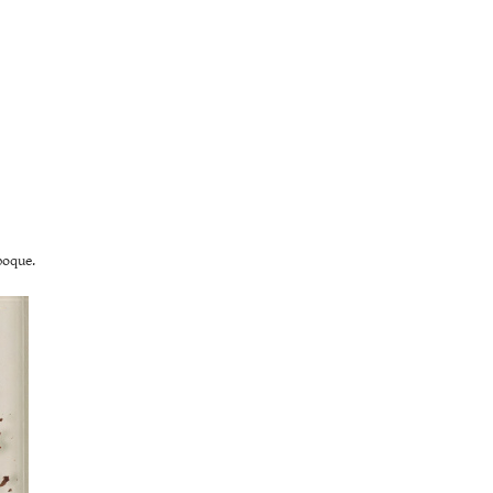
poque.