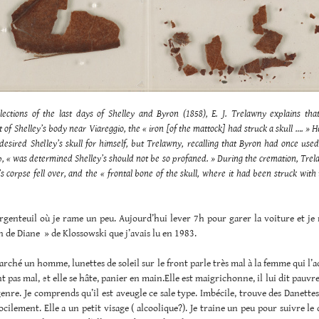
llections of the last days of Shelley and Byron (1858), E. J. Trelawny explains tha
 of Shelley’s body near Viareggio, the « iron [of the mattock] had struck a skull …. » H
esired Shelley’s skull for himself, but Trelawny, recalling that Byron had once used
, « was determined Shelley’s should not be so profaned. » During the cremation, Trel
’s corpse fell over, and the « frontal bone of the skull, where it had been struck with
rgenteuil où je rame un peu. Aujourd’hui lever 7h pour garer la voiture et je
in de Diane » de Klossowski que j’avais lu en 1983.
rché un homme, lunettes de soleil sur le front parle très mal à la femme qui l
nt pas mal, et elle se hâte, panier en main.Elle est maigrichonne, il lui dit pauvre
enre. Je comprends qu’il est aveugle ce sale type. Imbécile, trouve des Danettes d
ocilement. Elle a un petit visage ( alcoolique?). Je traine un peu pour suivre le 