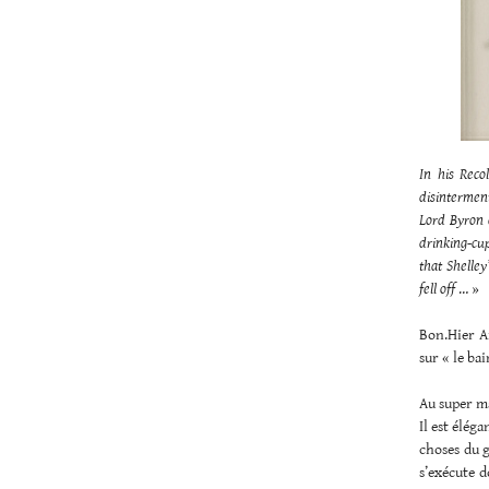
In his Reco
disinterment
Lord Byron d
drinking-cup
that Shelley
fell off
… »
Bon.Hier A
sur « le ba
Au super ma
Il est éléga
choses du g
s’exécute d