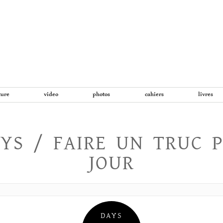
Aller
au
contenu
ture
video
photos
cahiers
livres
YS / FAIRE UN TRUC 
JOUR
DAYS