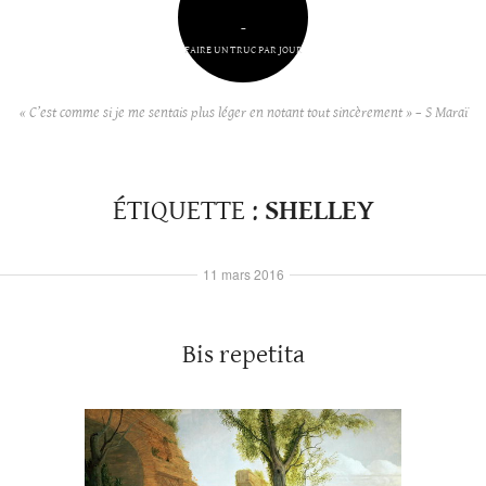
–
FAIRE UN TRUC PAR JOUR
« C’est comme si je me sentais plus léger en notant tout sincèrement » – S Maraï
ÉTIQUETTE :
SHELLEY
11 mars 2016
Bis repetita