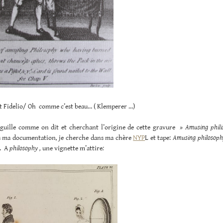
t Fidelio/ Oh comme c’est beau… ( Klemperer …)
aiguille comme on dit et cherchant l’origine de cette gravure
» Amusing phil
ns ma documentation
,
je cherche dans ma chère
NYP
L et tape:
Amusing philosop
. A
philosophy ,
une vignette m’attire
: