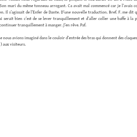
 Son mari du même tonneau arrogant. Ca avait mal commencé car je l’avais co
son. Il s’agissait de l’Enfer de Dante. D’une nouvelle traduction. Bref. F. me dit 
ui serait bien c’est de se lever tranquillement et d’aller coller une baffe à la 
 continuer tranquillement à manger. J’en rêve. Paf.
nous avions imaginé dans le couloir d’entrée des bras qui donnent des claques
 ) aux visiteurs.