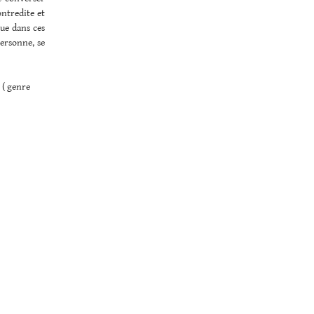
ntredite et
que dans ces
personne, se
 ( genre