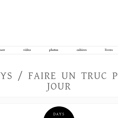
Aller
au
contenu
ture
video
photos
cahiers
livres
YS / FAIRE UN TRUC 
JOUR
DAYS