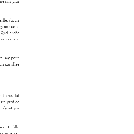
ne sais plus
lle, j’avais
geant de se
 Quelle idée
rises de vue
tte Day pour
is pas allée
ent chez lui
z un prof de
 n’y ait pas
 cette fille
de converser