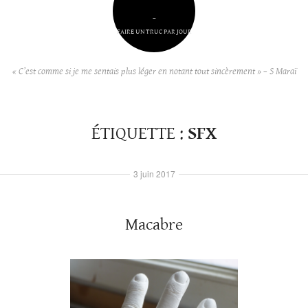
–
FAIRE UN TRUC PAR JOUR
« C’est comme si je me sentais plus léger en notant tout sincèrement » – S Maraï
ÉTIQUETTE :
SFX
3 juin 2017
Macabre