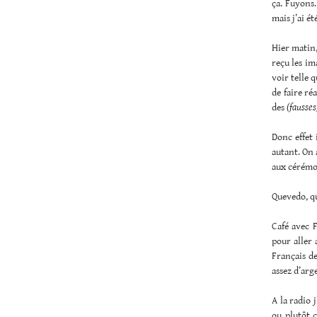
ça. Fuyons.
mais j’ai é
Hier matin,
reçu les im
voir telle 
de faire ré
des
(fausses
Donc effet 
autant. On 
aux cérémo
Quevedo, qu
Café avec F
pour aller 
Français de
assez d’arg
A la radio 
ou plutôt c