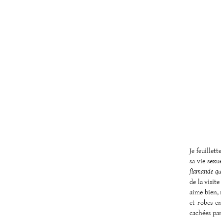
Je feuillet
sa vie sexu
flamande qui
de la visit
aime bien, 
et robes en
cachées par