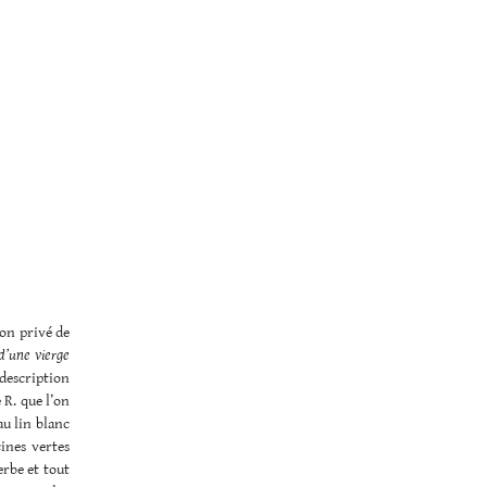
non privé de
d’une vierge
a description
 R. que l’on
au lin blanc
cines vertes
erbe et tout