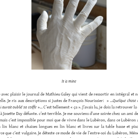
It is mine
te avec plaisir le journal de Mathieu Galey qui vient de ressortir en intégral et 
elle. Je ris aux descriptions si justes de François Nourissier: » …
Quelque chose 
 aurait oublié sa coiffe
»… C’est tellement « ça ». J’avais lu, je dois la retrouver l
e à Josette Day défunte. c’est terrible. Je me souviens d’une soirée chez un ami de
mais c’est impossible pour moi que de vivre dans le Lubéron, dans ce Lubéron 
 lin blanc et chaises longues en lin blanc et livres sur la table basse et pis
ce que c’est vulgaire. Je déteste ce mode de vie de l’entre-soi du Lubéron, Mén