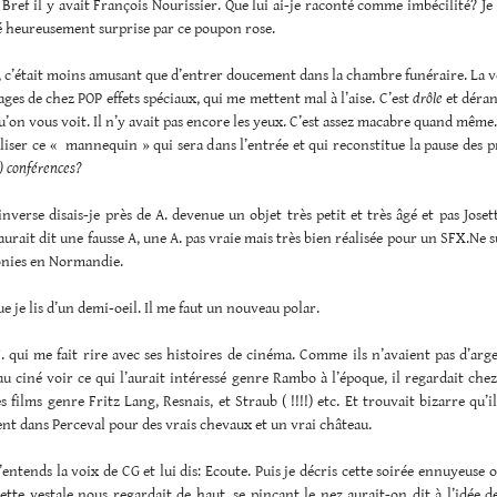
 Bref il y avait François Nourissier. Que lui ai-je raconté comme imbécilité? Je 
té heureusement surprise par ce poupon rose.
 c’était moins amusant que d’entrer doucement dans la chambre funéraire. La vei
ages de chez POP effets spéciaux, qui me mettent mal à l’aise. C’est
drôle
et déran
qu’on vous voit. Il n’y avait pas encore les yeux. C’est assez macabre quand même.
aliser ce « mannequin » qui sera dans l’entrée et qui reconstitue la pause des p
) conférences?
inverse disais-je près de A. devenue un objet très petit et très âgé et pas Jose
aurait dit une fausse A, une A. pas vraie mais très bien réalisée pour un SFX.Ne su
nies en Normandie.
e je lis d’un demi-oeil. Il me faut un nouveau polar.
. qui me fait rire avec ses histoires de cinéma. Comme ils n’avaient pas d’arg
au ciné voir ce qui l’aurait intéressé genre Rambo à l’époque, il regardait che
s films genre Fritz Lang, Resnais, et Straub ( !!!!) etc. Et trouvait bizarre qu’il
ent dans Perceval pour des vrais chevaux et un vrai château.
j’entends la voix de CG et lui dis: Ecoute. Puis je décris cette soirée ennuyeuse ou
ette vestale nous regardait de haut, se pinçant le nez aurait-on dit à l’idée 