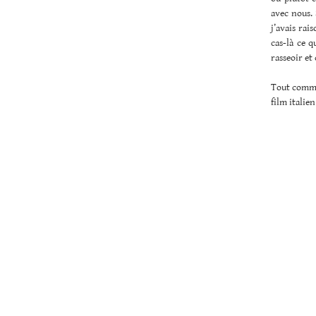
avec nous.
j’avais rai
cas-là ce q
rasseoir et
Tout comme 
film italien