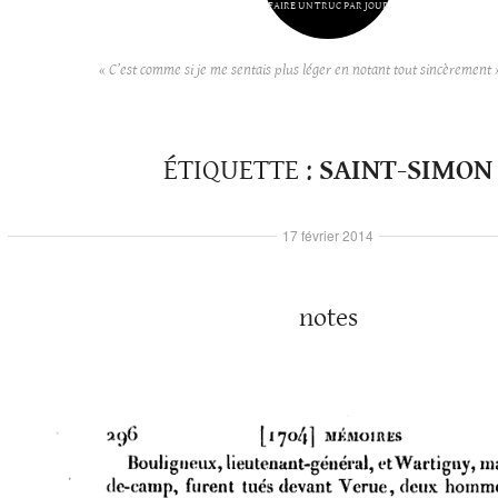
FAIRE UN TRUC PAR JOUR
« C’est comme si je me sentais plus léger en notant tout sincèrement 
ÉTIQUETTE :
SAINT-SIMON
17 février 2014
notes