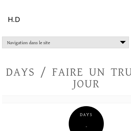
Aller
au
contenu
H.D
"Dans
Navigation dans le site
la
vie
on
devrait
DAYS / FAIRE UN TR
tout
essayer
JOUR
sauf
l'inceste
et
la
danse
folklorique"
DAYS
Christopher
Lee
–