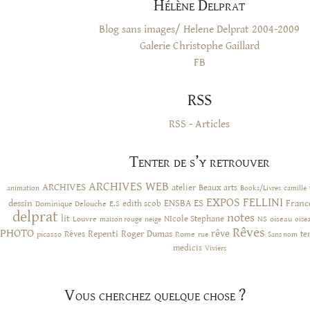
Hélène Delprat
Blog sans images/ Helene Delprat 2004-2009
Galerie Christophe Gaillard
FB
RSS
RSS - Articles
Tenter de s’y retrouver
ARCHIVES WEB
ARCHIVES
atelier
Beaux arts
animation
Books/Livres
camille
EXPOS
FELLINI
ES
dessin
ENSBA
Franc
Dominique Delouche
edith scob
E.S
delprat
notes
lit
NIcole Stephane
NS
Louvre
neige
oiseau
maison rouge
oise
Rêves
PHOTO
rêve
Rêves
Repenti
Roger Dumas
picasso
Rome
te
rue
Sans nom
medicis
Viviers
Vous cherchez quelque chose ?