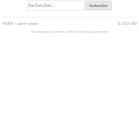
Rechercher :
WORK
>
saint-simon
© 2026 HD
Fièrement propulsé par WordPress.
|
Thème : helene-delprat par
SophieWeb
.