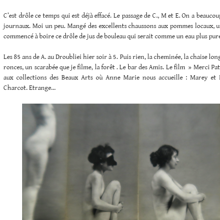
C’est drôle ce temps qui est déjà effacé. Le passage de C., M et E. On a beaucoup 
journaux. Moi un peu. Mangé des excellents chaussons aux pommes locaux, un 
commencé à boire ce drôle de jus de bouleau qui serait comme un eau plus pure
Les 85 ans de A. au Droubliei hier soir à 5. Puis rien, la cheminée, la chaise lon
ronces, un scarabée que je filme, la forêt . Le bar des Amis. Le film » Merci Pa
aux collections des Beaux Arts où Anne Marie nous accueille : Marey et
Charcot. Etrange…