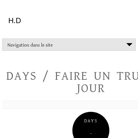
Aller
au
contenu
H.D
"Dans
Navigation dans le site
la
vie
on
devrait
DAYS / FAIRE UN TR
tout
essayer
JOUR
sauf
l'inceste
et
la
danse
folklorique"
DAYS
Christopher
Lee
–