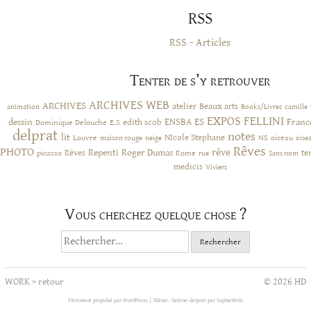
RSS
RSS - Articles
Tenter de s’y retrouver
ARCHIVES WEB
ARCHIVES
atelier
Beaux arts
animation
Books/Livres
camille
EXPOS
FELLINI
ES
dessin
ENSBA
Franc
Dominique Delouche
edith scob
E.S
delprat
notes
lit
NIcole Stephane
NS
Louvre
neige
oiseau
maison rouge
oise
Rêves
PHOTO
rêve
Rêves
Repenti
Roger Dumas
picasso
Rome
te
rue
Sans nom
medicis
Viviers
Vous cherchez quelque chose ?
Rechercher :
WORK
>
retour
© 2026 HD
Fièrement propulsé par WordPress.
|
Thème : helene-delprat par
SophieWeb
.