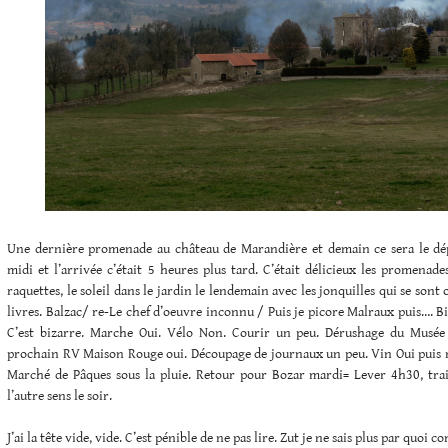
Une dernière promenade au château de Marandière et demain ce sera le dépa
midi et l’arrivée c’était 5 heures plus tard. C’était délicieux les promenade
raquettes, le soleil dans le jardin le lendemain avec les jonquilles qui se so
livres. Balzac/ re-Le chef d’oeuvre inconnu / Puis je picore Malraux puis…. Bil
C’est bizarre. Marche Oui. Vélo Non. Courir un peu. Dérushage du Musée 
prochain RV Maison Rouge oui. Découpage de journaux un peu. Vin Oui puis n
Marché de Pâques sous la pluie. Retour pour Bozar mardi= Lever 4h30, tra
l’autre sens le soir.
J’ai la tête vide, vide. C’est pénible de ne pas lire. Zut je ne sais plus par quoi