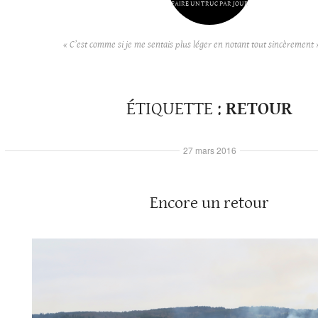
FAIRE UN TRUC PAR JOUR
« C’est comme si je me sentais plus léger en notant tout sincèrement 
ÉTIQUETTE :
RETOUR
27 mars 2016
Encore un retour