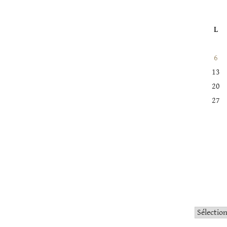
L
6
13
20
27
Catégorie