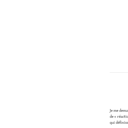
Christopher
Lee
Je me deman
de « réacti
qui définiss