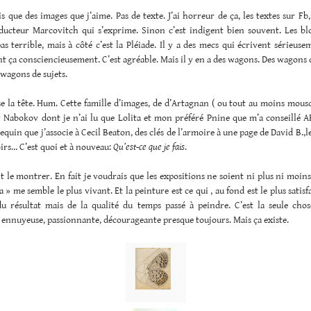
is que des images que j’aime. Pas de texte. J’ai horreur de ça, les textes sur Fb
aducteur Marcovitch qui s’exprime. Sinon c’est indigent bien souvent. Les blo
as terrible, mais à côté c’est la Pléiade. Il y a des mecs qui écrivent sérieuse
font ça consciencieusement. C’est agréable. Mais il y en a des wagons. Des wagons 
 wagons de sujets.
e la tête. Hum. Cette famille d’images, de d’Artagnan ( ou tout au moins mous
r Nabokov dont je n’ai lu que Lolita et mon préféré Pnine que m’a conseillé A
lequin que j’associe à Cecil Beaton, des clés de l’armoire à une page de David B.,le
irs… C’est quoi et à nouveau:
Qu’est-ce que je fais
.
le montrer. En fait je voudrais que les expositions ne soient ni plus ni moins
 » me semble le plus vivant. Et la peinture est ce qui , au fond est le plus satisfa
du résultat mais de la qualité du temps passé à peindre. C’est la seule cho
 ennuyeuse, passionnante, décourageante presque toujours. Mais ça existe.