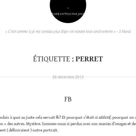
–
FAIRE UN TRUC PAR JOUR
« C’est comme si je me sentais plus léger en notant tout sincèrement » – S Maraï
ÉTIQUETTE :
PERRET
26 décembre 2013
FB
dais à quoi au juste cela servait fb? Et pourquoi c’était si
addictif
, pourquoi on 
on » des autres. Mystère. Sommes-nous si perdus avec nos manies d’images et de
ent ( définiraient ) notre portrait.