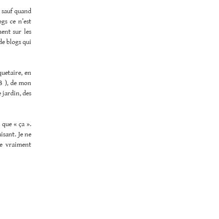
, sauf quand
gs ce n’est
ment sur les
de blogs qui
quetaire, en
B ), de mon
 jardin, des
 que « ça ».
isant. Je ne
se vraiment