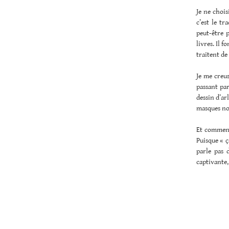
Je ne chois
c’est le tr
peut-être p
livres. Il 
traitent de
Je me creus
passant pa
dessin d’ar
masques no
Et comment 
Puisque « ça
parle pas 
captivante,