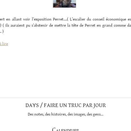
ert en allant voir l’exposition Perret….( L’escalier du conseil économique es
) ( ils auraient pu s’abstenir de mettre la tête de Perret en grand comme da
… )
« FB »
 lire
DAYS / FAIRE UN TRUC PAR JOUR
Des notes, des histoires, des images, des gens…
Calendrier