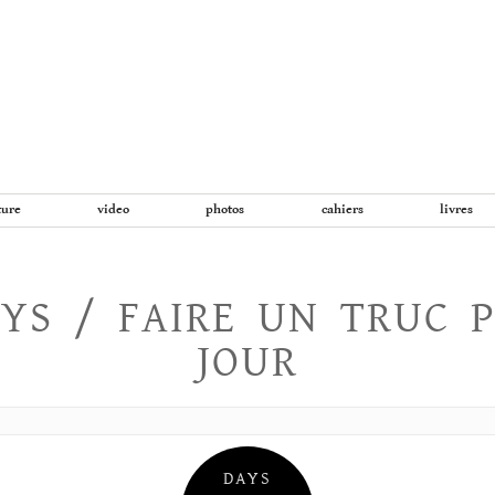
Aller
au
contenu
ture
video
photos
cahiers
livres
YS / FAIRE UN TRUC 
JOUR
DAYS