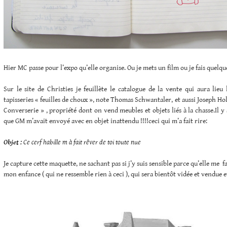
Hier MC passe pour l’expo qu’elle organise. Ou je mets un film ou je fais quelq
Sur le site de Christies je feuillète le catalogue de la vente qui aura lieu
tapisseries « feuilles de choux », note Thomas Schwantaler, et aussi Joseph Holz
Converserie » , propriété dont on vend meubles et objets liés à la chasse.Il 
que GM m’avait envoyé avec en objet inattendu !!!!ceci qui m’a fait rire:
Objet :
Ce cerf habille m à fait rêver de toi toute nue
Je capture cette maquette, ne sachant pas si j’y suis sensible parce qu’elle me f
mon enfance ( qui ne ressemble rien à ceci ), qui sera bientôt vidée et vendue e