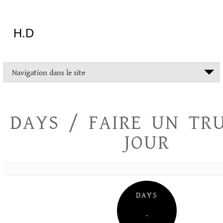
Aller
au
contenu
H.D
"Dans
Navigation dans le site
la
vie
on
devrait
DAYS / FAIRE UN TR
tout
essayer
JOUR
sauf
l'inceste
et
la
danse
folklorique"
DAYS
Christopher
Lee
–