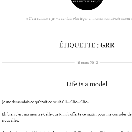
FAIRE UN TRUC PAR JOUR
« C’est comme si je me sentais plus léger en notant tout sincèrement 
ÉTIQUETTE :
GRR
16 mars 2013
Life is a model
Je me demandais ce qu’était ce bruit.Cli… Clic… Clic..
Eh bien c’est ma montre.Celle que R. m’a offerte ce matin pour me consoler de
nouvelles.