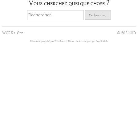
Vous cherchez quelque chose ?
Rechercher :
WORK
>
Grr
© 2026 HD
Fièrement propulsé par WordPress.
|
Thème : helene-delprat par
SophieWeb
.