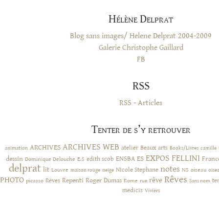
Hélène Delprat
Blog sans images/ Helene Delprat 2004-2009
Galerie Christophe Gaillard
FB
RSS
RSS - Articles
Tenter de s’y retrouver
ARCHIVES WEB
ARCHIVES
atelier
Beaux arts
animation
Books/Livres
camille
EXPOS
FELLINI
ES
dessin
ENSBA
Franc
Dominique Delouche
edith scob
E.S
delprat
notes
lit
NIcole Stephane
NS
Louvre
neige
oiseau
maison rouge
oise
Rêves
PHOTO
rêve
Rêves
Repenti
Roger Dumas
picasso
Rome
te
rue
Sans nom
medicis
Viviers