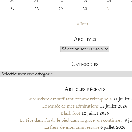
20
21
22
23
24
27
28
29
30
31
« Juin
Archives
Archives
Catégories
Catégories
Articles récents
« Survivre est suffisant comme triomphe »
31 juillet
Le Musée de mes admirations
12 juillet 2026
Black foot
12 juillet 2026
La tête dans l’ordi, le pied dans la glace, on continue…
9 ju
La fleur de mon anniversaire
6 juillet 2026