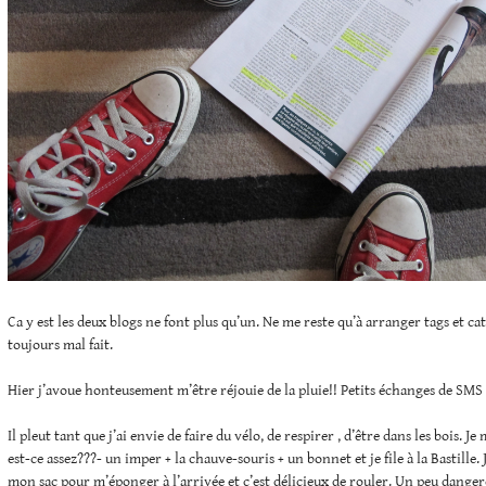
Ca y est les deux blogs ne font plus qu’un. Ne me reste qu’à arranger tags et caté
toujours mal fait.
Hier j’avoue honteusement m’être réjouie de la pluie!! Petits échanges de SMS à
Il pleut tant que j’ai envie de faire du vélo, de respirer , d’être dans les bois. J
est-ce assez???- un imper + la chauve-souris + un bonnet et je file à la Bastille.
mon sac pour m’éponger à l’arrivée et c’est délicieux de rouler. Un peu danger