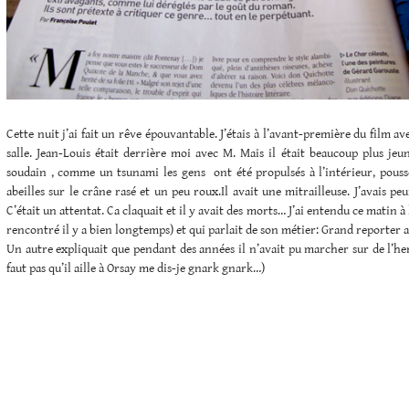
Cette nuit j’ai fait un rêve épouvantable. J’étais à l’avant-première du film a
salle. Jean-Louis était derrière moi avec M. Mais il était beaucoup plus jeune
soudain , comme un tsunami les gens ont été propulsés à l’intérieur, pouss
abeilles sur le crâne rasé et un peu roux.Il avait une mitrailleuse. J’avais pe
C’était un attentat. Ca claquait et il y avait des morts… J’ai entendu ce matin à
rencontré il y a bien longtemps) et qui parlait de son métier: Grand reporter
Un autre expliquait que pendant des années il n’avait pu marcher sur de l’he
faut pas qu’il aille à Orsay me dis-je gnark gnark…)