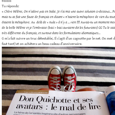
bzzzzz
Tu réponds:
«
Chère Hélène,
On n’adore pas en Italie. Je t’ai mis une autre solution ci-dessous…
P
mais tu as fait une faute de français en disant « n’taient la métaphore de rien du tout
étaient la métaphore.
Au delà de « nula » il n’y a … rien !!!!
Aurais-tu un moment mer
de la belle Hélène et je l’embrasse (baci + baci auraient dit les futuristes)
GG
Tu le sai
très différente du français, et surtout dans les formulations idiomatiques…
G m’a fait suivre un truc détestable;. Il s’agit d’un cagnotte par le net. On met du
faut tant) et on achètera un beau cadeau d’anniversaire.