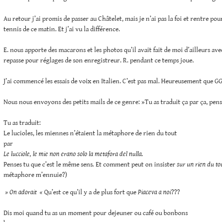
Au retour j’ai promis de passer au Châtelet, mais je n’ai pas la foi et rentre pou
tennis de ce matin. Et j’ai vu la différence.
E. nous apporte des macarons et les photos qu’il avait fait de moi d’ailleurs avec
repasse pour réglages de son enregistreur. R. pendant ce temps joue.
J’ai commencé les essais de voix en Italien. C’est pas mal. Heureusement que GG 
Nous nous envoyons des petits mails de ce genre: »Tu as traduit ça par ça, pen
Tu as traduit:
Le lucioles, les miennes n’étaient la métaphore de rien du tout
par
Le lucciole, le mie non erano solo la metafora del nulla.
Penses tu que c’est le même sens
.
Et comment peut on insister
sur un rien du t
métaphore m’ennuie?)
» On adorait
«
Qu’est ce qu’il y a de plus fort que
Piaceva a noi
???
Dis moi quand tu as un moment pour dejeuner ou café ou bonbons