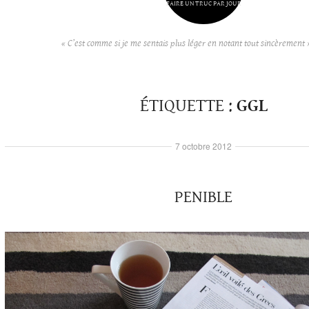
FAIRE UN TRUC PAR JOUR
« C’est comme si je me sentais plus léger en notant tout sincèrement 
ÉTIQUETTE :
GGL
7 octobre 2012
PENIBLE