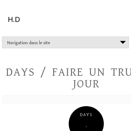
Aller
au
contenu
H.D
"Dans
Navigation dans le site
la
vie
on
devrait
DAYS / FAIRE UN TR
tout
essayer
JOUR
sauf
l'inceste
et
la
danse
folklorique"
DAYS
Christopher
Lee
–