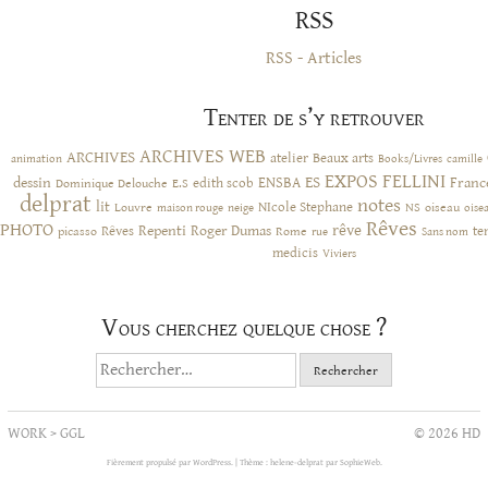
RSS
RSS - Articles
Tenter de s’y retrouver
ARCHIVES WEB
ARCHIVES
atelier
Beaux arts
animation
Books/Livres
camille
EXPOS
FELLINI
ES
dessin
ENSBA
Franc
Dominique Delouche
edith scob
E.S
delprat
notes
lit
NIcole Stephane
NS
Louvre
neige
oiseau
maison rouge
oise
Rêves
PHOTO
rêve
Rêves
Repenti
Roger Dumas
picasso
Rome
te
rue
Sans nom
medicis
Viviers
Vous cherchez quelque chose ?
Rechercher :
WORK
>
GGL
© 2026 HD
Fièrement propulsé par WordPress.
|
Thème : helene-delprat par
SophieWeb
.