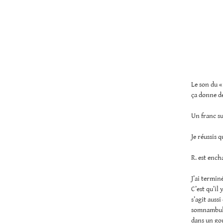
Le son du «
ça donne de
Un franc su
Je réussis 
R. est ench
J’ai termi
C’est qu’il 
s’agit auss
somnambuli
dans un gou