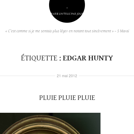
–
FAIRE UN TRUC PAR JOUR
« C’est comme si je me sentais plus léger en notant tout sincèrement » – S Maraï
ÉTIQUETTE :
EDGAR HUNTY
21 mai 2012
PLUIE PLUIE PLUIE