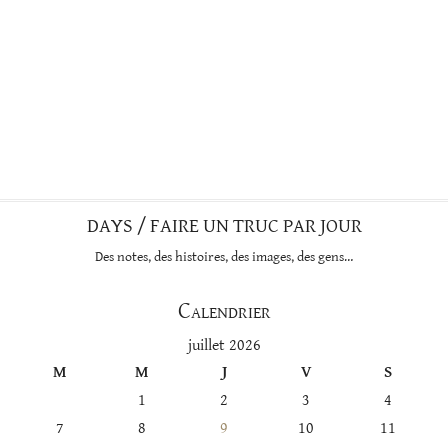
DAYS / FAIRE UN TRUC PAR JOUR
Des notes, des histoires, des images, des gens…
Calendrier
juillet 2026
M
M
J
V
S
1
2
3
4
7
8
9
10
11