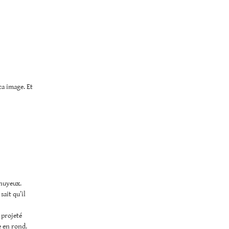
ca image. Et
nuyeux.
sait qu’il
 projeté
e en rond.