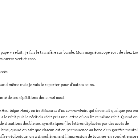
 pape » refait , je fais le transfère sur bande. Mon magnétoscope sort de chez Lo
s carrés vert et rose.
ccès.
quand même mais je vais le reporter pour d’autres soins.
anté de ses répétitions donc moi aussi.
né Heu
Edgar Hunty ou les Mémoires d’un somnambule,
qui devenait quelque peu en
y a le récit puis le récit du récit puis une lettre où on lit ce même récit. Quand on 
i de situations double sou symétriques ( les lettres déplacées par des accès de
sme, quand on sait que chacun est en permanence au bord d’un gouffre mental
ffre géologique, on a singulièrement l’impression de tourner en rond et encor