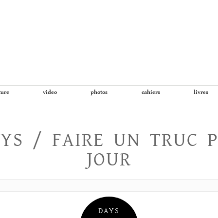
Aller
au
contenu
ture
video
photos
cahiers
livres
YS / FAIRE UN TRUC 
JOUR
DAYS