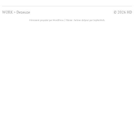
WORK
>
Dezeuze
© 2026 HD
Fièrement propulsé par WordPress.
|
Thème : helene-delprat par
SophieWeb
.