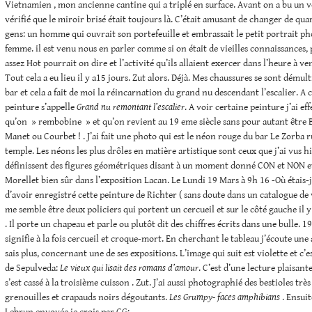
Vietnamien , mon ancienne cantine qui a triplé en surface. Avant on a bu un ve
vérifié que le miroir brisé était toujours là. C’était amusant de changer de quar
gens: un homme qui ouvrait son portefeuille et embrassait le petit portrait p
femme. il est venu nous en parler comme si on était de vieilles connaissances, 
assez Hot pourrait on dire et l’activité qu’ils allaient exercer dans l’heure à ve
Tout cela a eu lieu il y a15 jours. Zut alors. Déjà. Mes chaussures se sont démul
bar et cela a fait de moi la réincarnation du grand nu descendant l’escalier. A
peinture s’appelle
Grand nu remontant l’escalier
. A voir certaine peinture j’ai e
qu’on » rembobine » et qu’on revient au 19 eme siècle sans pour autant être
Manet ou Courbet ! . J’ai fait une photo qui est le néon rouge du bar Le Zorba 
temple. Les néons les plus drôles en matière artistique sont ceux que j’ai vus hi
définissent des figures géométriques disant à un moment donné CON et NON et 
Morellet bien sûr dans l’exposition Lacan. Le Lundi 19 Mars à 9h 16 -Où étais-je
d’avoir enregistré cette peinture de Richter ( sans doute dans un catalogue de 
me semble être deux policiers qui portent un cercueil et sur le côté gauche il 
. Il porte un chapeau et parle ou plutôt dit des chiffres écrits dans une bulle. 1
signifie à la fois cercueil et croque-mort. En cherchant le tableau j’écoute une 
sais plus, concernant une de ses expositions. L’image qui suit est violette et c’e
de Sepulveda:
Le vieux qui lisait des romans d’amour
. C’est d’une lecture plaisan
s’est cassé à la troisième cuisson . Zut. J’ai aussi photographié des bestioles très
grenouilles et crapauds noirs dégoutants.
Les Grumpy- faces amphibians
. Ensui