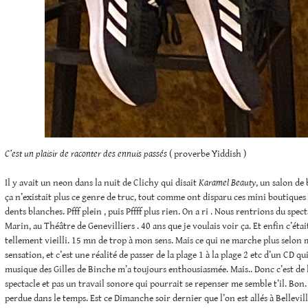
C’est un plaisir de raconter des ennuis passés
( proverbe Yiddish )
Il y avait un neon dans la nuit de Clichy qui disait
Karamel Beauty
, un salon de
ça n’existait plus ce genre de truc, tout comme ont disparu ces mini boutiques 
dents blanches. Pfff plein , puis Pffff plus rien. On a ri . Nous rentrions du spect
Marin, au Théâtre de Genevilliers . 40 ans que je voulais voir ça. Et enfin c’éta
tellement vieilli. 15 mn de trop à mon sens. Mais ce qui ne marche plus selon mo
sensation, et c’est une réalité de passer de la plage 1 à la plage 2 etc d’un CD qui
musique des Gilles de Binche m’a toujours enthousiasmée. Mais.. Donc c’est de
spectacle et pas un travail sonore qui pourrait se repenser me semble t’il. Bon
perdue dans le temps. Est ce Dimanche soir dernier que l’on est allés à Bellevi