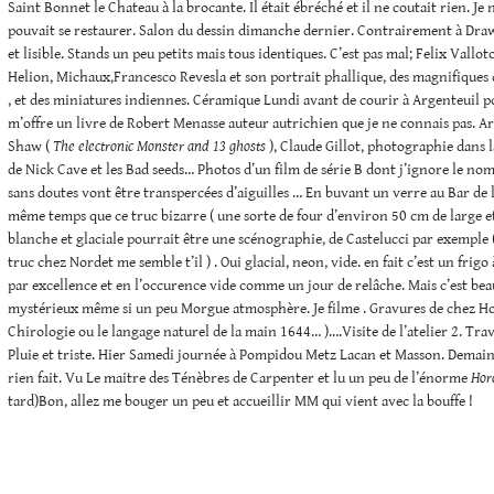
Saint Bonnet le Chateau à la brocante. Il était ébréché et il ne coutait rien. Je 
pouvait se restaurer. Salon du dessin dimanche dernier. Contrairement à Draw
et lisible. Stands un peu petits mais tous identiques. C’est pas mal; Felix Vallot
Helion, Michaux,Francesco Revesla et son portrait phallique, des magnifiques d
, et des miniatures indiennes. Céramique Lundi avant de courir à Argenteuil p
m’offre un livre de Robert Menasse auteur autrichien que je ne connais pas. Ar
Shaw (
The electronic Monster and 13 ghosts
), Claude Gillot, photographie dans l
de Nick Cave et les Bad seeds… Photos d’un film de série B dont j’ignore le nom. 
sans doutes vont être transpercées d’aiguilles … En buvant un verre au Bar de l
même temps que ce truc bizarre ( une sorte de four d’environ 50 cm de large et
blanche et glaciale pourrait être une scénographie, de Castelucci par exemple 
truc chez Nordet me semble t’il ) . Oui glacial, neon, vide. en fait c’est un frigo
par excellence et en l’occurence vide comme un jour de relâche. Mais c’est bea
mystérieux même si un peu Morgue atmosphère. Je filme . Gravures de chez Ho
Chirologie ou le langage naturel de la main 1644… )….Visite de l’atelier 2. Trav
Pluie et triste. Hier Samedi journée à Pompidou Metz Lacan et Masson. Demai
rien fait. Vu Le maitre des Ténèbres de Carpenter et lu un peu de l’énorme
Hor
tard)Bon, allez me bouger un peu et accueillir MM qui vient avec la bouffe !