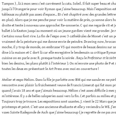
Tampon ) , là à mon sens c’est carrément la cata. Soleil. Il fait super beau et c
jusqu’à l’Orangerie pour voir Ryman que j’aime beaucoup. Mais l’exposition est
tableaux ou plutôt pas assez d’espace… Et c’est chapitré avec des grandes lettres 
en plus). Alors que je me penche pour voir la matière de près, ça sonne alors 
droite et tente à nouveau une approche: Re-sonnerie. C qui me regarde rit et 
ballet à la Keaton jusqu’au moment où un jeune gardien vient me gronder. Je r
Certains nous font rire. La fin de l’expo avec 3 cathédrales de Monet c’est un p
vraiment de la peinture qui me donne envie de peindre. Drawing now, brocante
moche, il y trop de monde, on embrasse VS qui montre de beaux dessins sur son
dine à la maison et C dort là car elle enregistre le lendemain sa critique Ryma
cuisine on en parle avec R. presque toute la soirée . Reçu le
Professeur et la sirè
bien les dessins, les plans plutôt à l’intérieur ). On m’envoie une photo de P et
toutes les deux en présentant le Art Press avec moi en couverture !
Atelier et expo Helion. Dans la file je parlotte avec BM qui me saoule en ne
parl
rencontre avec plaisir la fraichement veuve de Francis Limerat qui fut mon p
quand j’avais 18 ans et que j’aimais beaucoup. Hélion c’est assez difficile à mes
m’intéresse. Il y a de belles saloperies aussi vers la fin. ( et parfois au milieu et p
Toujours trop je trouve. Les expositions sont usantes. J. vient le 22 Mars que je
printemps et peint. C’est une ancienne étudiante et elle y reviendra le WE. J’e
vases Sainte Radegonde de Asch que j’aime beaucoup ( je regrette de ne pas avo