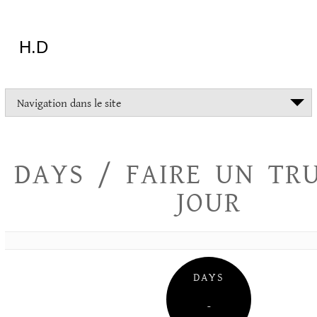
Aller
au
contenu
H.D
"Dans
Navigation dans le site
la
vie
on
devrait
DAYS / FAIRE UN TR
tout
essayer
JOUR
sauf
l'inceste
et
la
danse
folklorique"
DAYS
Christopher
Lee
–