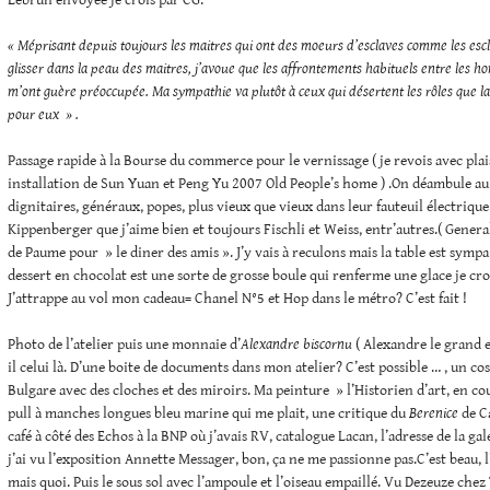
Lebrun envoyée je crois par CG:
« Méprisant depuis toujours les maitres qui ont des moeurs d’esclaves comme les esc
glisser dans la peau des maitres, j’avoue que les affrontements habituels entre les 
m’ont guère préoccupée. Ma sympathie va plutôt à ceux qui désertent les rôles que la
pour eux » .
Passage rapide à la Bourse du commerce pour le vernissage ( je revois avec pla
installation de Sun Yuan et Peng Yu 2007 Old People’s home ) .On déambule au
dignitaires, généraux, popes, plus vieux que vieux dans leur fauteuil électrique.
Kippenberger que j’aime bien et toujours Fischli et Weiss, entr’autres.( General I
de Paume pour » le diner des amis ». J’y vais à reculons mais la table est sympa 
dessert en chocolat est une sorte de grosse boule qui renferme une glace je cro
J’attrappe au vol mon cadeau= Chanel N°5 et Hop dans le métro? C’est fait !
Photo de l’atelier puis une monnaie d’
Alexandre biscornu
( Alexandre le grand e
il celui là. D’une boite de documents dans mon atelier? C’est possible … , un c
Bulgare avec des cloches et des miroirs. Ma peinture » l’Historien d’art, en co
pull à manches longues bleu marine qui me plait, une critique du
Berenice
de Ca
café à côté des Echos à la BNP où j’avais RV, catalogue Lacan, l’adresse de la g
j’ai vu l’exposition Annette Messager, bon, ça ne me passionne pas.C’est beau, l
mais quoi. Puis le sous sol avec l’ampoule et l’oiseau empaillé. Vu Dezeuze chez 