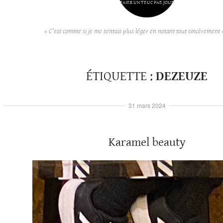
FAIRE UN TRUC PAR JOUR
« C’est comme si je me sentais plus léger en notant tout sincèrement 
ÉTIQUETTE :
DEZEUZE
31 mars 2024
Karamel beauty