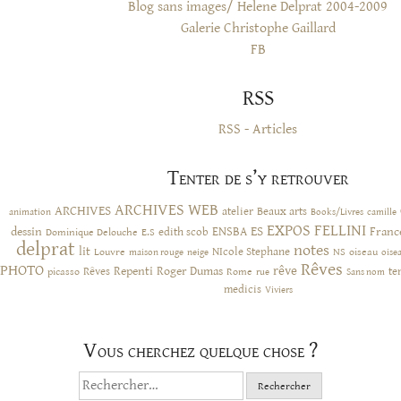
Blog sans images/ Helene Delprat 2004-2009
Galerie Christophe Gaillard
FB
RSS
RSS - Articles
Tenter de s’y retrouver
ARCHIVES WEB
ARCHIVES
atelier
Beaux arts
animation
Books/Livres
camille
EXPOS
FELLINI
ES
dessin
ENSBA
Franc
Dominique Delouche
edith scob
E.S
delprat
notes
lit
NIcole Stephane
NS
Louvre
neige
oiseau
maison rouge
oise
Rêves
PHOTO
rêve
Rêves
Repenti
Roger Dumas
picasso
Rome
te
rue
Sans nom
medicis
Viviers
Vous cherchez quelque chose ?
Rechercher :