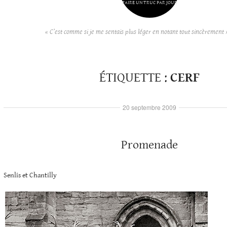
FAIRE UN TRUC PAR JOUR
« C’est comme si je me sentais plus léger en notant tout sincèrement 
ÉTIQUETTE :
CERF
20 septembre 2009
Promenade
Senlis et Chantilly