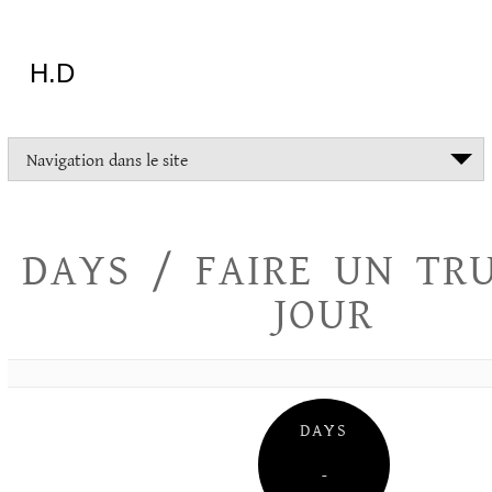
Aller
au
contenu
H.D
"Dans
Navigation dans le site
la
vie
on
devrait
DAYS / FAIRE UN TR
tout
essayer
JOUR
sauf
l'inceste
et
la
danse
folklorique"
DAYS
Christopher
Lee
–