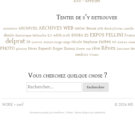
RSS - Articles
Tenter de s’y retrouver
ARCHIVES WEB
ARCHIVES
atelier
Beaux arts
animation
Books/Livres
camille
EXPOS
FELLINI
ES
dessin
ENSBA
Franc
Dominique Delouche
edith scob
E.S
delprat
notes
lit
NIcole Stephane
NS
Louvre
neige
oiseau
maison rouge
oise
Rêves
PHOTO
rêve
Rêves
Repenti
Roger Dumas
picasso
Rome
te
rue
Sans nom
medicis
Viviers
Vous cherchez quelque chose ?
Rechercher :
WORK
>
cerf
© 2026 HD
Fièrement propulsé par WordPress.
|
Thème : helene-delprat par
SophieWeb
.