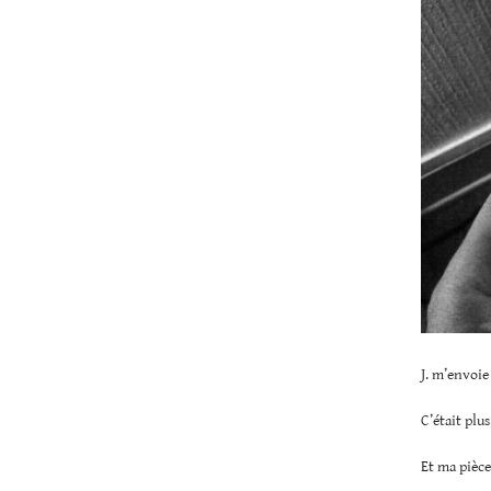
J. m’envoie
C’était plu
Et ma pièce