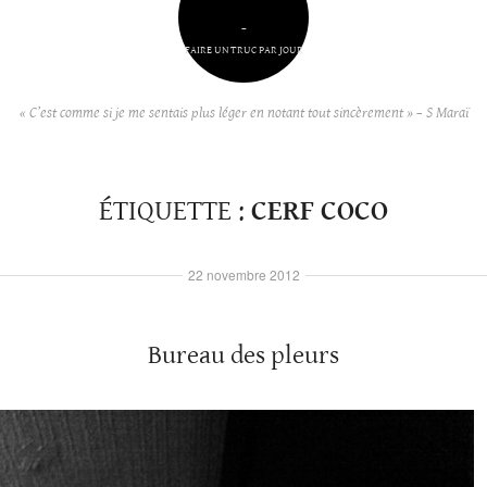
–
FAIRE UN TRUC PAR JOUR
« C’est comme si je me sentais plus léger en notant tout sincèrement » – S Maraï
ÉTIQUETTE :
CERF COCO
22 novembre 2012
Bureau des pleurs