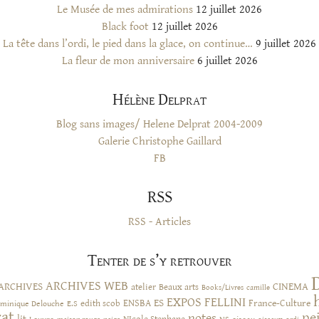
Le Musée de mes admirations
12 juillet 2026
Black foot
12 juillet 2026
La tête dans l’ordi, le pied dans la glace, on continue…
9 juillet 2026
La fleur de mon anniversaire
6 juillet 2026
Hélène Delprat
Blog sans images/ Helene Delprat 2004-2009
Galerie Christophe Gaillard
FB
RSS
RSS - Articles
Tenter de s’y retrouver
ARCHIVES WEB
ARCHIVES
CINEMA
atelier
Beaux arts
Books/Livres
camille
EXPOS
FELLINI
ES
ENSBA
France-Culture
minique Delouche
edith scob
E.S
rat
pe
notes
lit
NS