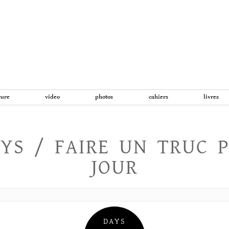
Aller
au
contenu
ture
video
photos
cahiers
livres
YS / FAIRE UN TRUC 
JOUR
DAYS