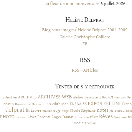
La fleur de mon anniversaire
6 juillet 2026
Hélène Delprat
Blog sans images/ Helene Delprat 2004-2009
Galerie Christophe Gaillard
FB
RSS
RSS - Articles
Tenter de s’y retrouver
ARCHIVES WEB
ARCHIVES
atelier
Beaux arts
animation
Books/Livres
camille
EXPOS
FELLINI
ES
dessin
ENSBA
Franc
Dominique Delouche
edith scob
E.S
delprat
notes
lit
NIcole Stephane
NS
Louvre
neige
oiseau
maison rouge
oise
Rêves
PHOTO
rêve
Rêves
Repenti
Roger Dumas
picasso
Rome
te
rue
Sans nom
medicis
Viviers