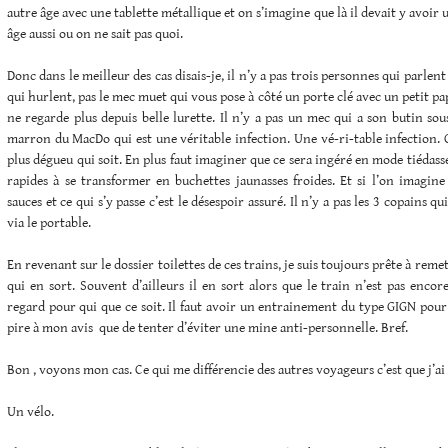
autre âge avec une tablette métallique et on s’imagine que là il devait y avoir
âge aussi ou on ne sait pas quoi.
Donc dans le meilleur des cas disais-je, il n’y a pas trois personnes qui parle
qui hurlent, pas le mec muet qui vous pose à côté un porte clé avec un petit p
ne regarde plus depuis belle lurette. Il n’y a pas un mec qui a son butin sous
marron du MacDo qui est une véritable infection. Une vé-ri-table infection. C
plus dégueu qui soit. En plus faut imaginer que ce sera ingéré en mode tiédasse, 
rapides à se transformer en buchettes jaunasses froides. Et si l’on imagine 
sauces et ce qui s’y passe c’est le désespoir assuré. Il n’y a pas les 3 copains 
via le portable.
En revenant sur le dossier toilettes de ces trains, je suis toujours prête à rem
qui en sort. Souvent d’ailleurs il en sort alors que le train n’est pas encore
regard pour qui que ce soit. Il faut avoir un entrainement du type GIGN pour a
pire à mon avis que de tenter d’éviter une mine anti-personnelle. Bref.
Bon , voyons mon cas. Ce qui me différencie des autres voyageurs c’est que j’ai
Un vélo.