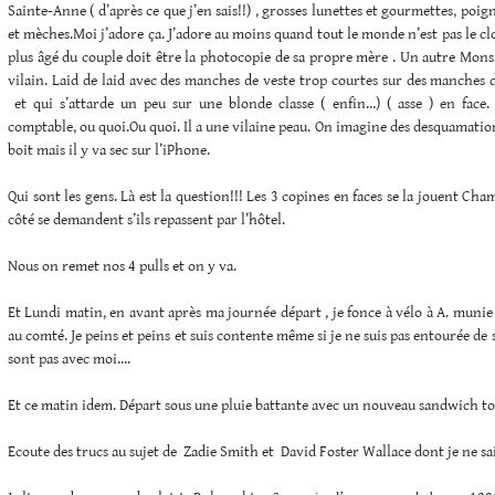
Sainte-Anne ( d’après ce que j’en sais!!) , grosses lunettes et gourmettes, poi
et mèches.Moi j’adore ça. J’adore au moins quand tout le monde n’est pas le cl
plus âgé du couple doit être la photocopie de sa propre mère . Un autre Mons
vilain. Laid de laid avec des manches de veste trop courtes sur des manches
et qui s’attarde un peu sur une blonde classe ( enfin…) ( asse ) en face.
comptable, ou quoi.Ou quoi. Il a une vilaine peau. On imagine des desquamations.
boit mais il y va sec sur l’iPhone.
Qui sont les gens. Là est la question!!! Les 3 copines en faces se la jouent Ch
côté se demandent s’ils repassent par l’hôtel.
Nous on remet nos 4 pulls et on y va.
Et Lundi matin, en avant après ma journée départ , je fonce à vélo à A. mun
au comté. Je peins et peins et suis contente même si je ne suis pas entourée de 
sont pas avec moi….
Et ce matin idem. Départ sous une pluie battante avec un nouveau sandwich t
Ecoute des trucs au sujet de Zadie Smith et David Foster Wallace dont je ne sai