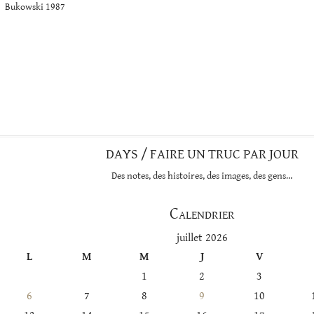
Bukowski 1987
DAYS / FAIRE UN TRUC PAR JOUR
Des notes, des histoires, des images, des gens…
Calendrier
juillet 2026
L
M
M
J
V
1
2
3
6
7
8
9
10