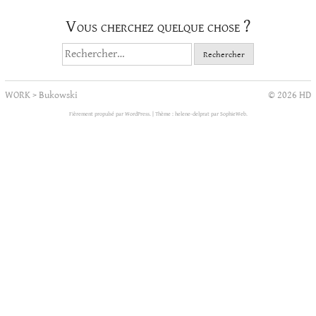
Vous cherchez quelque chose ?
Rechercher :
WORK
>
Bukowski
© 2026 HD
Fièrement propulsé par WordPress.
|
Thème : helene-delprat par
SophieWeb
.