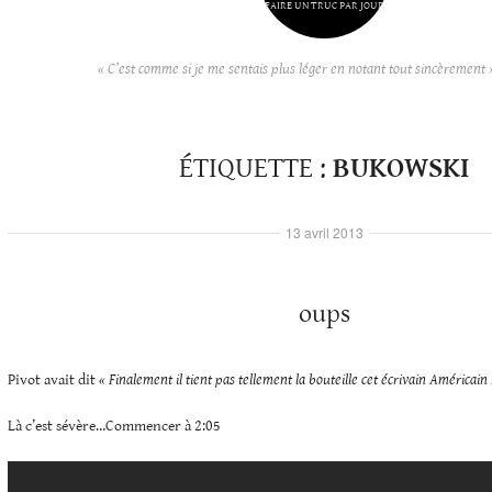
FAIRE UN TRUC PAR JOUR
« C’est comme si je me sentais plus léger en notant tout sincèrement 
ÉTIQUETTE :
BUKOWSKI
13 avril 2013
oups
Pivot avait dit
« Finalement il tient pas tellement la bouteille cet écrivain Américain
Là c’est sévère…Commencer à 2:05