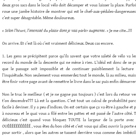
deux gros sacs dans le local vélo doit décamper et vous laisser la place. Parfo
roue une jambe histoire de montrer qui est le chef-aux-pédales-dangereuses
c’est super désagréable. Même douloureux.
« Selon l’heure, l’intensité du plaisir dont je vais parler augmente. »
Je me cite…!!!
On arrive. Et c’est là où c’est vraiment délicieux. Deux cas encore.
1. Les gens se précipitent parce qu’ils savent que votre saleté de vélo va l
record du monde de la descente qui ne mène à rien. L’idéal est donc de se po
que le passage soit impossible et de continuer paisiblement la lecture 
l’inquiétude. Non seulement vous emmerdez tout le monde, là au milieu, mais 
être finir votre page avant de remettre le livre dans le sac puis enfin démarrer
Non le truc le meilleur ( et je ne gagne pas toujours ) c’est lors du retour ve
t’on descendre??? Là est la question. C’est tout un calcul de probabilité par
facile à deviner. Il y a peu d’indices. On est certain que ça va être à gauche et p
à nouveau et le quai vous a filé entre les pattes et est passé de l’autre côté.
délicieux c’est quand vous bloquez TOUTE la largeur de la porte avec
OUÉÉÉÉÉÉÉÉÉÉÉ , vous êtes du bon côté et c’est vous qui allez ouvrir la porte 
pour sortir , alors que les autres se tassent derrière vous comme des imbéciles