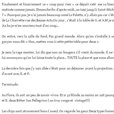
Finalement et bizarrement ce « coup pour rien » ce départ raté me va bie
matinée comme jamais. Dimanche fin d’après-midi, un taxi jusqu’à Saint-Michel
? ». Pourquoi pas. Je n’ai jamais beaucoup aimé La Palette, n’y allais pas car c’é
de La Charrette rue des Beaux-Arts.Un jour , c’était à la table de G. et A.M je 
,ha ha je m’en souviens tout d’un coup…
On entre, vers la salle du fond. Pas grand monde. Alors qu’on s’installe à u
garçon nous dit: « Non, mettez vous à cette petite table pour deux ».
Je sens la rage monter, lui dis que non on bougera s’il vient du monde. Il ne 
lui annonçons qu’on lui laisse toute la place… TOUTE la place et que nous allon
La dernière fois que j’y suis allée c’était pour un déjeuner avant la projection 
d’avant avec E. et P.
Terminado.
Au Flore, ils ont un peu de savoir vivre. Et si ça blinde au moins on sait pourq
et R. deux Bitter San Pellegrino ( un truc rouge et vintage!!!)
Les chips sont atrocement bons ( nnes). On regarde les gens: Deux types homo