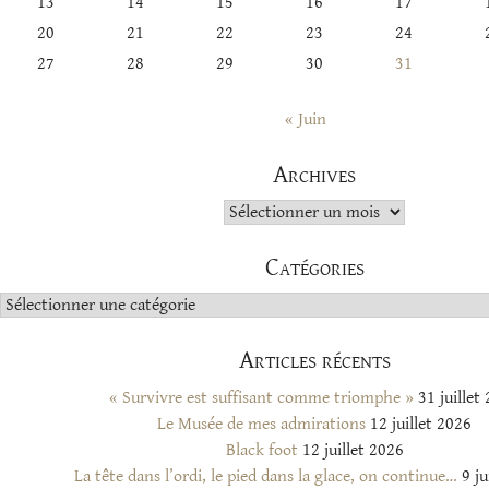
13
14
15
16
17
20
21
22
23
24
27
28
29
30
31
« Juin
Archives
Archives
Catégories
Catégories
Articles récents
« Survivre est suffisant comme triomphe »
31 juillet
Le Musée de mes admirations
12 juillet 2026
Black foot
12 juillet 2026
La tête dans l’ordi, le pied dans la glace, on continue…
9 ju