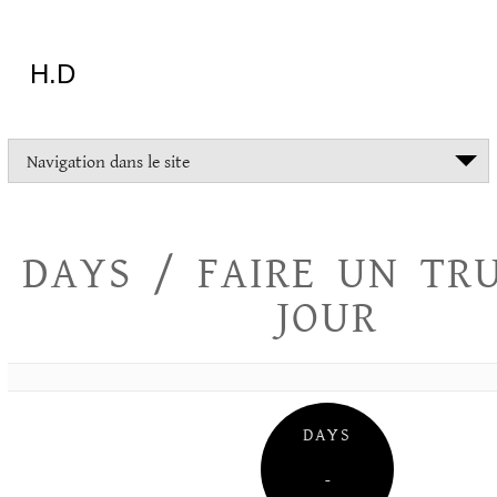
Aller
au
contenu
H.D
"Dans
Navigation dans le site
la
vie
on
devrait
DAYS / FAIRE UN TR
tout
essayer
JOUR
sauf
l'inceste
et
la
danse
folklorique"
DAYS
Christopher
Lee
–