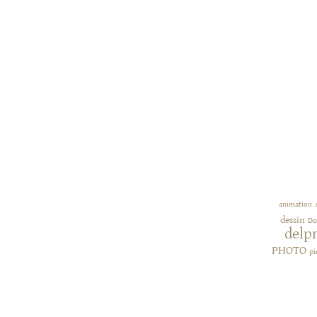
animation
dessin
Do
delp
PHOTO
pi