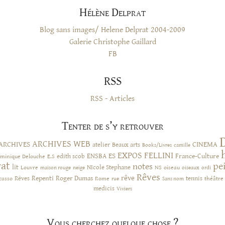
Hélène Delprat
Blog sans images/ Helene Delprat 2004-2009
Galerie Christophe Gaillard
FB
RSS
RSS - Articles
Tenter de s’y retrouver
ARCHIVES WEB
ARCHIVES
CINEMA
atelier
Beaux arts
Books/Livres
camille
EXPOS
FELLINI
ES
ENSBA
France-Culture
minique Delouche
edith scob
E.S
rat
pe
notes
lit
NIcole Stephane
NS
Louvre
neige
oiseau
maison rouge
oiseaux
ordi
Rêves
rêve
Rêves
Repenti
Roger Dumas
casso
Rome
tennis
rue
Sans nom
théâtre
medicis
Viviers
Vous cherchez quelque chose ?