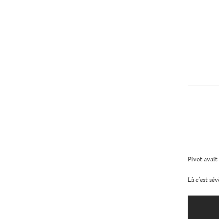
Christopher
Lee
Pivot avait
Là c’est s