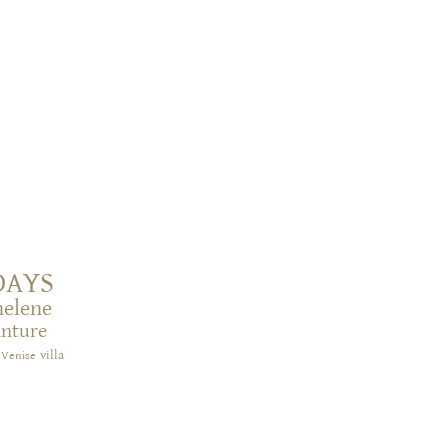
DAYS
helene
inture
villa
Venise