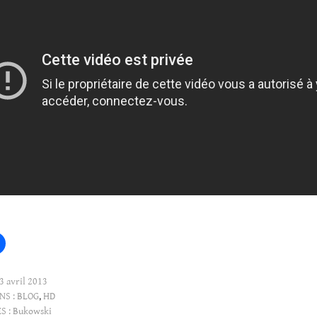
3 avril 2013
NS :
BLOG
,
HD
S :
Bukowski