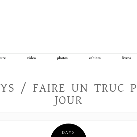
Aller
au
contenu
ture
video
photos
cahiers
livres
YS / FAIRE UN TRUC 
JOUR
DAYS