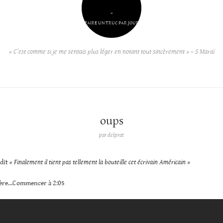
–
FAIRE UN TRUC PAR JOUR
« C’est comme si je me sentais plus léger en notant tout sincèrement » – S Maraï
oups
par
delprat
 dit
« Finalement il tient pas tellement la bouteille cet écrivain Américain »
évère…Commencer à 2:05