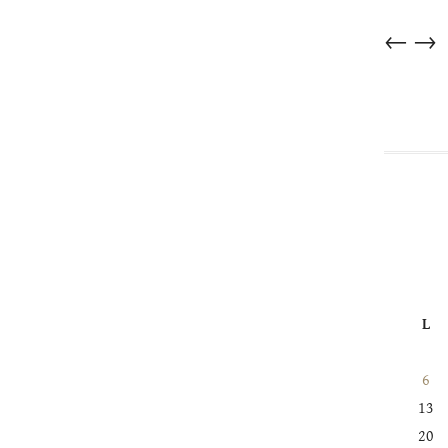
Articles
←
→
dans
cette
catégorie
L
6
13
20