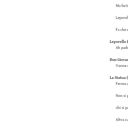
Ma farò
Leporel
Fa che s
Leporello (
Ah padr
Don Giovan
Vanne 
La Statua (
Ferma u
Non si 
chi si p
Altra c