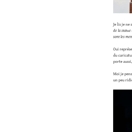
Je lis je ne
de la statue
sont les met
Oui représe
du caricatu
porte aussi,
Moi je pens
un peu ridi