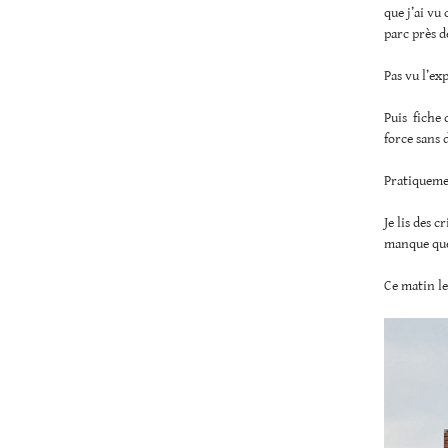
que j’ai vu
parc près d
Pas vu l’ex
Puis fiche 
force sans 
Pratiquemen
Je lis des c
manque que 
Ce matin le