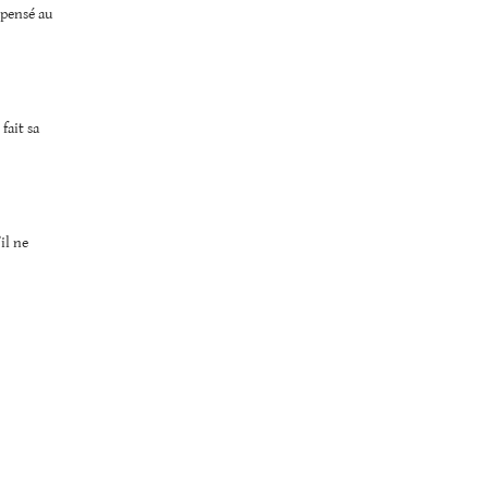
 pensé au
 fait sa
il ne