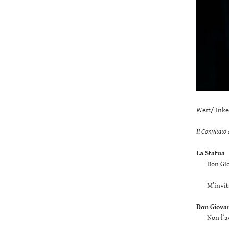
West/ Inke
Il Convitato 
La Statua
Don Gio
M’invit
Don Giova
Non l’a