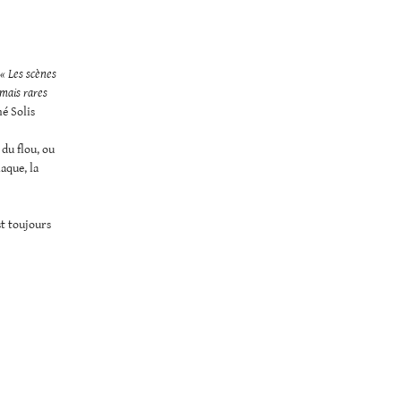
« Les scènes
 mais rares
é Solis
 du flou, ou
aque, la
st toujours