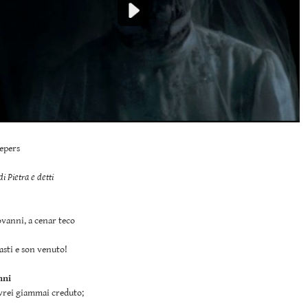
epers
di Pietra e detti
vanni, a cenar teco
asti e son venuto!
nni
vrei giammai creduto;