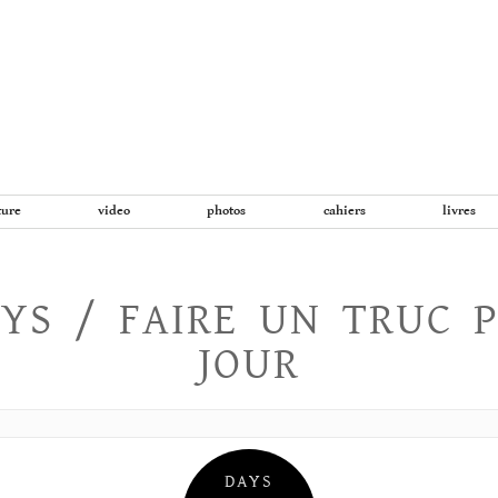
Aller
au
contenu
ture
video
photos
cahiers
livres
YS / FAIRE UN TRUC 
JOUR
DAYS