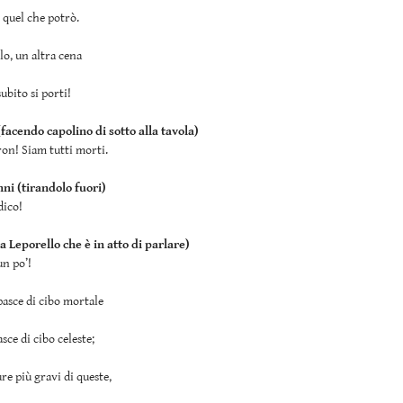
 quel che potrò.
lo, un altra cena
ubito si porti!
facendo capolino di sotto alla tavola)
on! Siam tutti morti.
ni (tirandolo fuori)
dico!
a Leporello che è in atto di parlare)
n po’!
pasce di cibo mortale
asce di cibo celeste;
ure più gravi di queste,