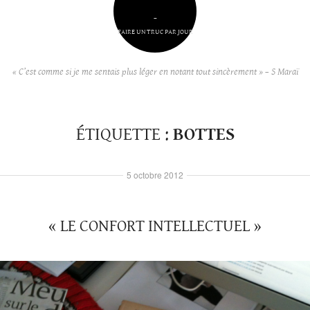
–
FAIRE UN TRUC PAR JOUR
« C’est comme si je me sentais plus léger en notant tout sincèrement » – S Maraï
ÉTIQUETTE :
BOTTES
5 octobre 2012
« LE CONFORT INTELLECTUEL »