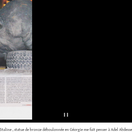
Staline , statue de bronze déboulonnée en Géorgie me fait penser à Adel Abdess