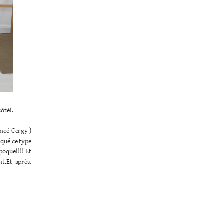
côté!.
encé Cergy )
riqué ce type
poque!!!! Et
t.Et après,