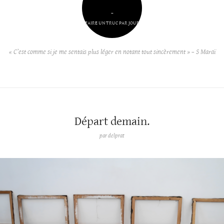
–
FAIRE UN TRUC PAR JOUR
« C’est comme si je me sentais plus léger en notant tout sincèrement » – S Maraï
Départ demain.
par
delprat