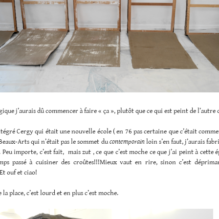
gique j’aurais dû commencer à faire « ça », plutôt que ce qui est peint de l’autre 
intégré Cergy qui était une nouvelle école ( en 76 pas certaine que c’était comm
 Beaux-Arts qui n’était pas le sommet du
contemporain
loin s’en faut, j’aurais fab
 Peu importe, c’est fait, mais zut , ce que c’est moche ce que j’ai peint à cette é
mps passé à cuisiner des croûtes!!!Mieux vaut en rire, sinon c’est dépriman
Et ouf et ciao!
 la place, c’est lourd et en plus c’est moche.