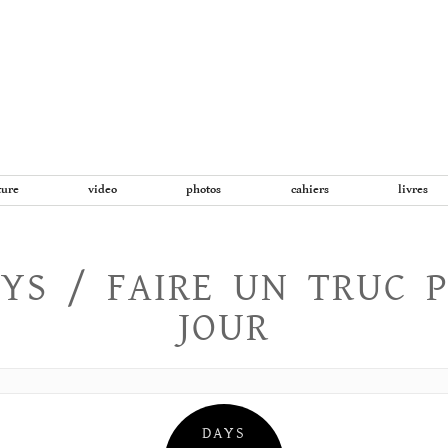
Aller
au
contenu
ture
video
photos
cahiers
livres
YS / FAIRE UN TRUC 
JOUR
DAYS