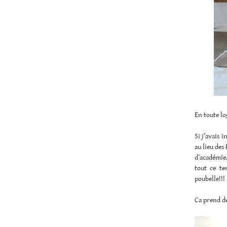
En toute lo
Si j’avais 
au lieu des
d’académie.
tout ce te
poubelle!!! 
Ca prend de