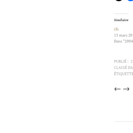
Similaire
Oh
13 mars 20
Dans "200
PUBLIÉ :
2
CLASSÉ DA
ÉTIQUETTE
Articles
←
→
dans
cette
catégorie