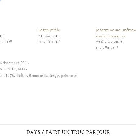
Le temps file
Je termine moi-même « 
10
21 juin 2011
contre les murs »
4-2009"
Dans "BLOG"
23 février 2013
Dans "BLOG"
6 décembre 2015
NS :
2015
,
BLOG
S :
1976
,
atelier
,
Beaux arts
,
Cergy
,
peintures
DAYS / FAIRE UN TRUC PAR JOUR