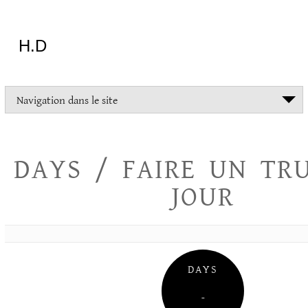
Aller
au
contenu
H.D
"Dans
Navigation dans le site
la
vie
on
devrait
DAYS / FAIRE UN TR
tout
essayer
JOUR
sauf
l'inceste
et
la
danse
folklorique"
DAYS
Christopher
Lee
–