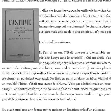
l’enfance, du Mont-Dore et des eaux que l’on perd. ( lapsus si l’en est) Des eau
Celles des brouillards secs, brouillards humides da
des douches très douloureuses, le jet étant très fo
mètres. A y repenser, ce sont- quant aux douche
images de camp qui me viennent. Je cherche désesp
curistes mais cela ne doit plus se faire, il n’y en a pas
Je rêvais d’en avoir un.
Et j’en ai eu un. C’était une sorte d’ensemble en
période Beuys sans le savoir!!!) . Oui un drôle d
une capuche et je crois des pieds , comme un vêtemen
souvenir de boutons, mais de liens, comme des camisoles… Je ne sais plus si
louait. Je me trouvais splendide là- dedans et unique alors que tous les enfan
se soigner en portaient eux-aussi. On était en pension dans un hôtel vieillot 
un meublé, l’hôtel c’était une autre fois.Hum… Vois pas d’hôtel, mais un tr
Sancy? Par contre ce dont je me souviens c’est du Saint-Nectaire qui nous am
on trouvait que c’était bon et beau sur le plateau que nous tendait un garçon d’
y avait les crêpes en haut du Sancy – et le funiculaire).
Il y avait aussi une année une petite maison en location près d’un ruisseau.