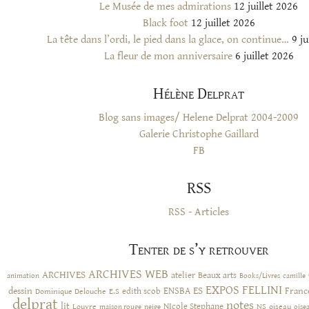
Le Musée de mes admirations
12 juillet 2026
Black foot
12 juillet 2026
La tête dans l’ordi, le pied dans la glace, on continue…
9 ju
La fleur de mon anniversaire
6 juillet 2026
Hélène Delprat
Blog sans images/ Helene Delprat 2004-2009
Galerie Christophe Gaillard
FB
RSS
RSS - Articles
Tenter de s’y retrouver
ARCHIVES WEB
ARCHIVES
atelier
Beaux arts
animation
Books/Livres
camille
EXPOS
FELLINI
ES
dessin
ENSBA
Franc
Dominique Delouche
edith scob
E.S
delprat
notes
lit
NIcole Stephane
NS
Louvre
neige
oiseau
maison rouge
oise