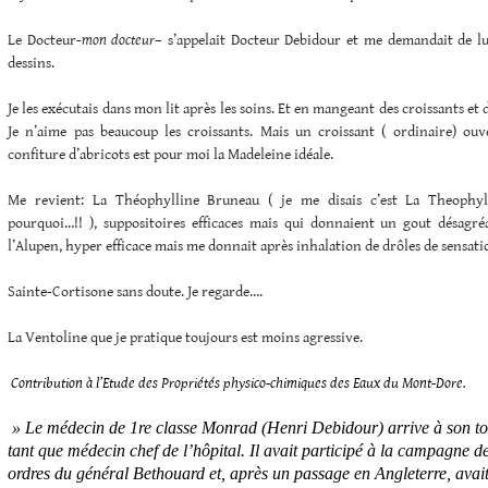
Le Docteur-
mon docteur
– s’appelait Docteur Debidour et me demandait de l
dessins.
Je les exécutais dans mon lit après les soins. Et en mangeant des croissants et d
Je n’aime pas beaucoup les croissants. Mais un croissant ( ordinaire) ou
confiture d’abricots est pour moi la Madeleine idéale.
Me revient: La Théophylline Bruneau ( je me disais c’est La Theophyl
pourquoi…!! ), suppositoires efficaces mais qui donnaient un gout désagré
l’Alupen, hyper efficace mais me donnait après inhalation de drôles de sensati
Sainte-Cortisone sans doute. Je regarde….
La Ventoline que je pratique toujours est moins agressive.
Contribution à l’Etude des Propriétés physico-chimiques des Eaux du Mont-Dore.
» Le médecin de 1re classe Monrad (Henri Debidour) arrive à son tou
tant que médecin chef de l’hôpital. Il avait participé à la campagne d
ordres du général Bethouard et, après un passage en Angleterre, avait