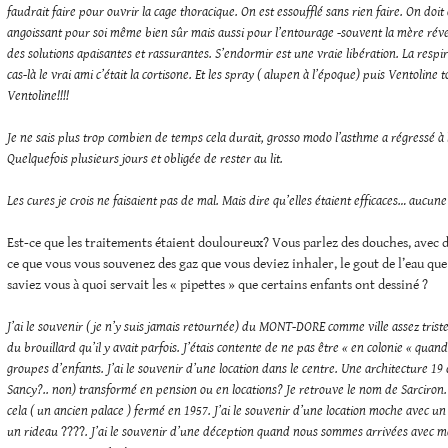
faudrait faire pour ouvrir la cage thoracique. On est essoufflé sans rien faire. On doit 
angoissant pour soi même bien sûr mais aussi pour l’entourage -souvent la mère révei
des solutions apaisantes et rassurantes. S’endormir est une vraie libération. La respir
cas-là le vrai ami c’était la cortisone. Et les spray ( alupen à l’époque) puis Ventoline t
Ventoline!!!!
Je ne sais plus trop
combien de temps cela durait
, grosso modo l’asthme a régressé à
Quelquefois plusieurs jours et obligée de rester au lit.
Les cures je crois ne faisaient pas de mal. Mais dire qu’elles étaient efficaces… aucune
Est-ce que les traitements étaient douloureux? Vous parlez des douches, avec de
ce que vous vous souvenez des gaz que vous deviez inhaler, le gout de l’eau que
saviez vous à quoi servait les « pipettes » que certains enfants ont dessiné ?
J’ai le souvenir ( je n’y suis jamais retournée) du MONT-DORE comme ville assez triste
du brouillard qu’il y avait parfois. J’étais contente de ne pas être « en colonie « quand
groupes d’enfants. J’ai le souvenir d’une location dans le centre. Une architecture 19 
Sancy?.. non) transformé en pension ou en locations? Je retrouve le nom de Sarciron. 
cela ( un ancien palace ) fermé en 1957. J’ai le souvenir d’une location moche avec un
un rideau
????
. J’ai le souvenir d’une déception quand nous sommes arrivées avec