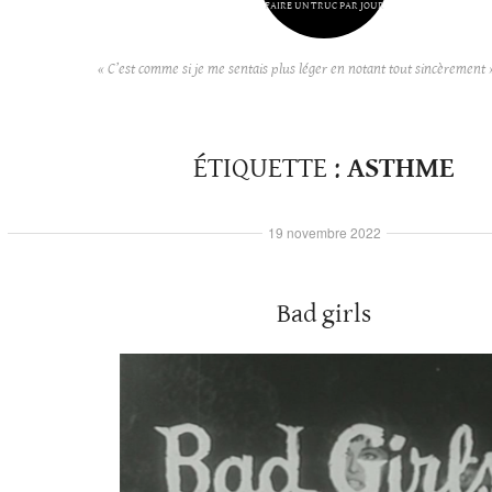
FAIRE UN TRUC PAR JOUR
« C’est comme si je me sentais plus léger en notant tout sincèrement 
ÉTIQUETTE :
ASTHME
19 novembre 2022
Bad girls