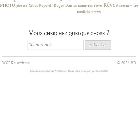
Rêves
PHOTO
rêve
Rêves
Repenti
Roger Dumas
picasso
Rome
te
rue
Sans nom
medicis
Viviers
Vous cherchez quelque chose ?
Rechercher :
WORK
>
asthme
© 2026 HD
Fièrement propulsé par WordPress.
|
Thème : helene-delprat par
SophieWeb
.