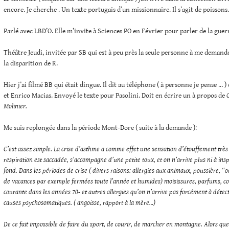
encore. Je cherche . Un texte portugais d’un missionnaire. Il s’agit de poisso
Parlé avec LBD’O. Elle m’invite à Sciences PO en Février pour parler de la guer
Théâtre Jeudi, invitée par SB qui est à peu près la seule personne à me demand
la disparition de R.
Hier j’ai filmé BB qui était dingue. Il dit au téléphone ( à personne je pense … 
et Enrico Macias. Envoyé le texte pour Pasolini. Doit en écrire un à propos de
Molinier.
Me suis replongée dans la période Mont-Dore ( suite à la demande ):
C’est assez simple. La crise d’asthme a comme effet une sensation d’étouffement très
respiration est saccadée, s’accompagne d’une petite toux, et on n’arrive plus ni à insp
fond. Dans les périodes de crise ( divers raisons: allergies aux animaux, poussière, 
de vacances par exemple fermées toute l’année et humides) moisissures, parfums, col
courante dans les années 70- et autres allergies qu’on n’arrive pas forcément à détecte
causes psychosomatiques. ( angoisse, rapport à la mère…)
De ce fait impossible de faire du sport, de courir, de marcher en montagne. Alors que 