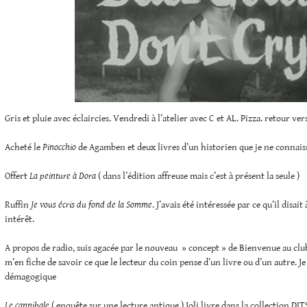
Gris et pluie avec éclaircies. Vendredi à l’atelier avec C et AL. Pizza. retour ve
Acheté le
Pinocchio
de Agamben et deux livres d’un historien que je ne connaiss
Offert
La peinture à Dora
( dans l’édition affreuse mais c’est à présent la seule )
Ruffin
Je vous écris du fond de la Somme
. J’avais été intéressée par ce qu’il disait 
intérêt.
A propos de radio, suis agacée par le nouveau » concept » de Bienvenue au club.
m’en fiche de savoir ce que le lecteur du coin pense d’un livre ou d’un autre. Je
démagogique
Le cannibale
( enquête sur une lecture antique ) Joli livre dans la collection DI